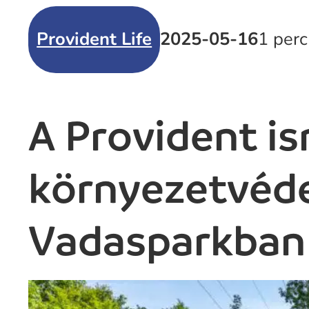
Provident Life
2025-05-16
1 perc
A Provident is
környezetvéde
Vadasparkban