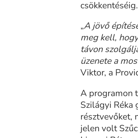
csökkentéséig
„
A jövő építés
meg kell, hogy
távon szolgálj
üzenete a most
Viktor, a Prov
A programon tö
Szilágyi Réka 
résztvevőket, 
jelen volt Szű