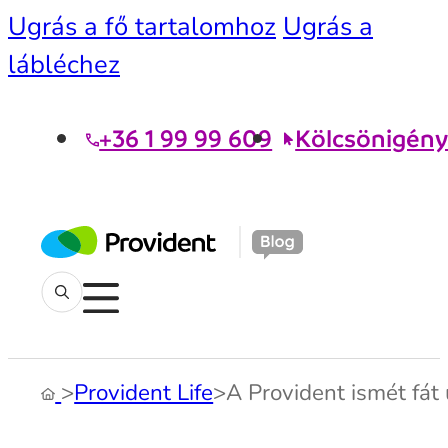
Ugrás a fő tartalomhoz
Ugrás a
lábléchez
+36 1 99 99 609
Kölcsönigény
>
Provident Life
>
A Provident ismét fát