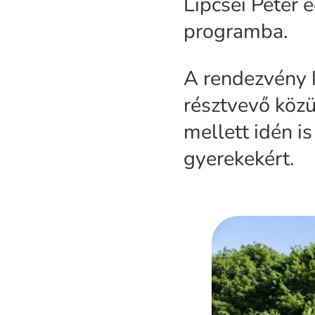
Lipcsei Péter 
programba.
A rendezvény 
résztvevő közü
mellett idén i
gyerekekért.