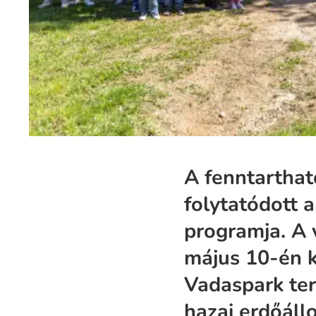
A fenntartható
folytatódott 
programja. A 
május 10-én k
Vadaspark terü
hazai erdőáll