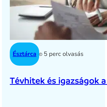
Észtárca
5 perc olvasás
Tévhitek és igazságok a