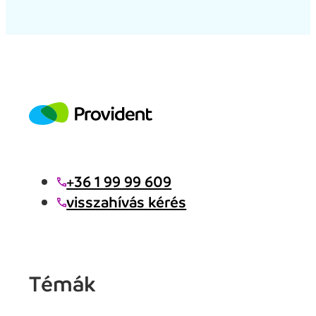
+36 1 99 99 609
visszahívás kérés
Témák