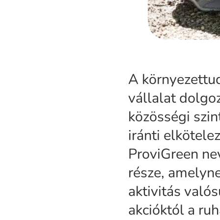
A környezettud
vállalat dolg
közösségi szin
iránti elkötele
ProviGreen ne
része, amelyn
aktivitás való
akcióktól a ru