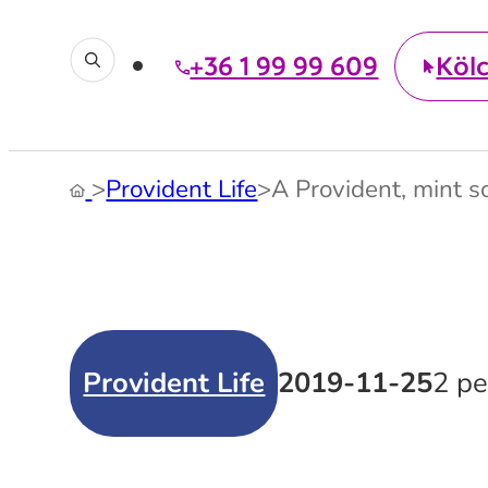
+36 1 99 99 609
Köl
>
Provident Life
>
A Provident, mint 
Provident Life
2019-11-25
2 pe