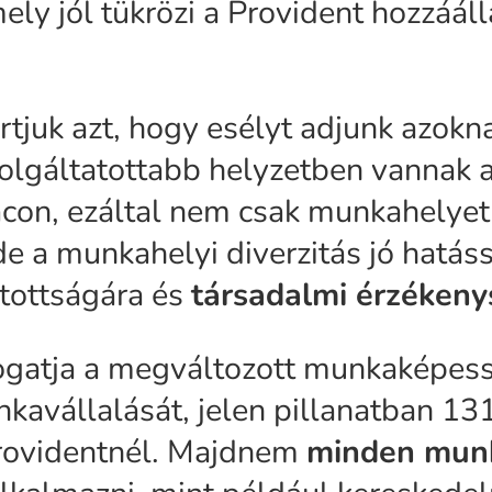
mely jól tükrözi a Provident hozzááll
tjuk azt, hogy esélyt adjunk azoknak
zolgáltatottabb helyzetben vannak 
con, ezáltal nem csak munkahelyet
de a munkahelyi diverzitás jó hatás
tottságára és
társadalmi érzéken
gatja a megváltozott munkaképes
avállalását, jelen pillanatban 131
Providentnél. Majdnem
minden mun