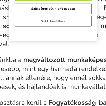
ásként Magyarországon sem. 
Szükséges sütik elfogadása
 ismeri fel annak szükségesség
Sütik beállítása
 sokszínűséget
elősegítsék a me
sségű és fogyatékkal élő 
val.
zánkba a
megváltozott munkaképe
esebb, mint egy harmada rendelkez
, annak ellenére, hogy ennél sokk
esek, és hajlandóak is munkavállal
iosztásra kerül a
Fogyatékosság-ba