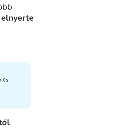
több
 elnyerte
a és
tól