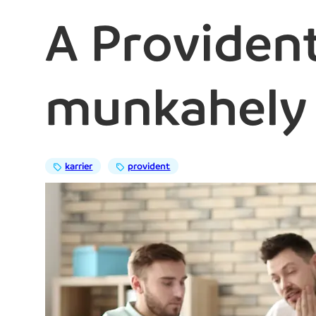
A Provident
munkahely
karrier
provident