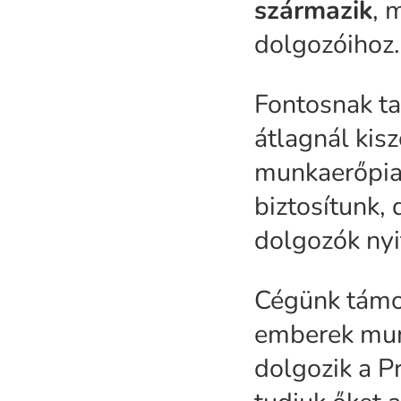
származik
, 
dolgozóihoz.
Fontosnak tar
átlagnál kis
munkaerőpia
biztosítunk, 
dolgozók nyi
Cégünk támo
emberek munk
dolgozik a 