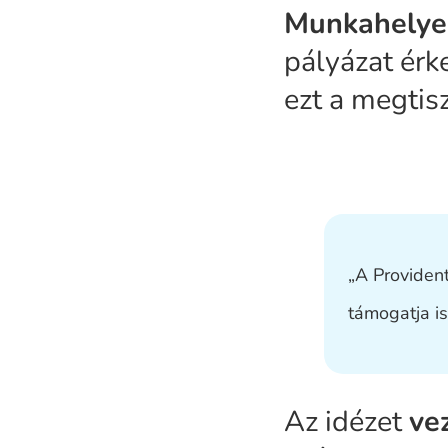
Munkahelyek
pályázat érk
ezt a megtisz
„A Providen
támogatja is
Az idézet
ve