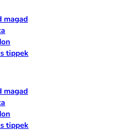
d magad
ca
don
s tippek
d magad
ca
don
s tippek