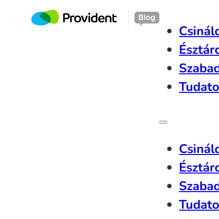
Csinál
Észtár
Szaba
Tudato
Csinál
Észtár
Szaba
Tudato