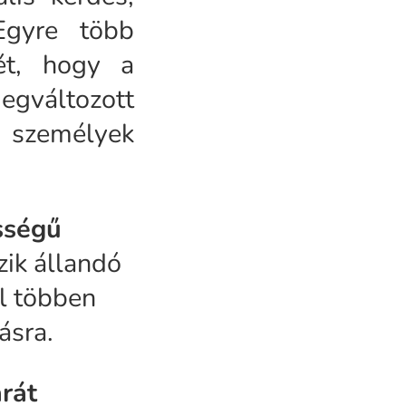
Egyre több
ét, hogy a
gváltozott
személyek
sségű
ik állandó
al többen
ásra.
rát