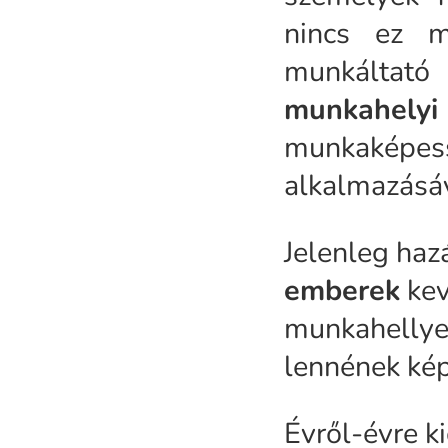
nincs ez m
munkáltató
munkahelyi
munkaképe
alkalmazásá
Jelenleg ha
emberek
kev
munkahellyel
lennének kép
Évről-évre k