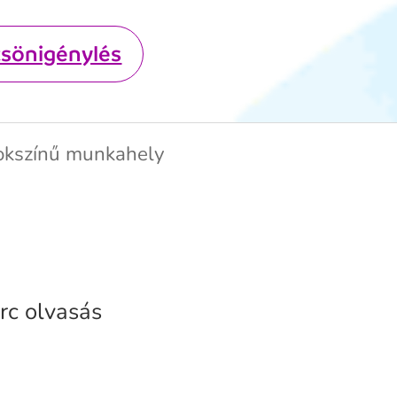
csönigénylés
sokszínű munkahely
rc olvasás