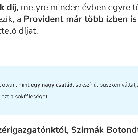
 díj
, melyre minden évben egyre 
ezik, a
Provident már több ízben is
telő díjat.
t olyan, mint
egy nagy család
, sokszínű, büszkén vállalj
 ezt a sokféleséget.”
zérigazgatónktól
,
Szirmák Botond