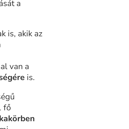
ását a
 is, akik az
a
sal van a
ységére
is.
ségű
 fő
kakörben