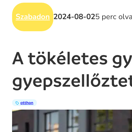
Szabadon
2024-08-02
5 perc olv
A tökéletes g
gyepszellőztet
otthon