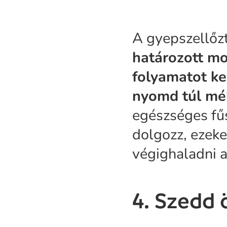
A gyepszellőz
határozott m
folyamatot ke
nyomd túl mé
egészséges fű
dolgozz, ezeke
végighaladni a
4. Szedd 