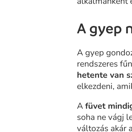
alkalmanként e
A gyep 
A gyep gondoz
rendszeres fűn
hetente van 
elkezdeni, ami
A
füvet mindi
soha ne vágj l
változás akár 