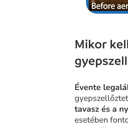
Mikor kel
gyepszel
Évente legal
gyepszellőztet
tavasz és a ny
esetében fonto