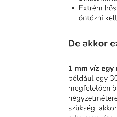
Extrém hő
öntözni kel
De akkor ez
1 mm víz egy 
például egy 3
megfelelően ö
négyzetméteren
szükség, akkor 