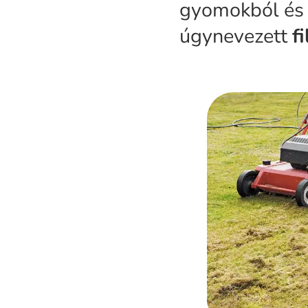
gyomokból és 
úgynevezett
f