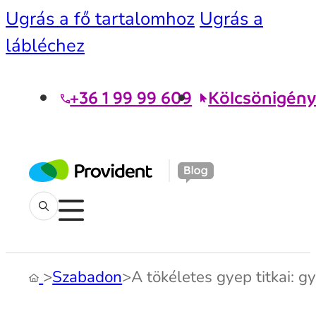
Ugrás a fő tartalomhoz
Ugrás a
lábléchez
+36 1 99 99 609
Kölcsönigény
>
Szabadon
>
A tökéletes gyep titkai: 