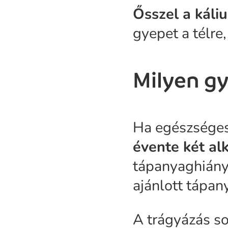
Ősszel a kál
gyepet a télre
Milyen gy
Ha egészséges
évente két a
tápanyaghiányr
ajánlott tápan
A trágyázás s