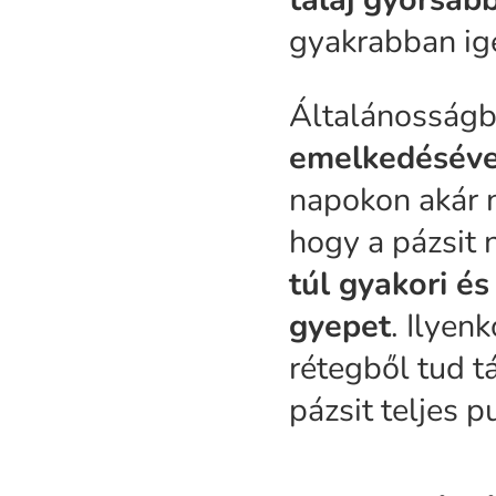
gyakrabban ig
Általánosság
emelkedésével
napokon akár n
hogy a pázsit 
túl gyakori és
gyepet
. Ilyen
rétegből tud t
pázsit teljes p