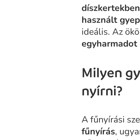
díszkertekben
használt gyep
ideális. Az ök
egyharmadot 
Milyen g
nyírni?
A fűnyírási sz
fűnyírás
, ugya