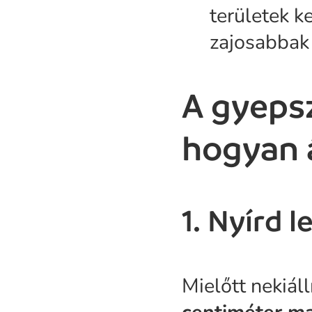
területek k
zajosabbak
A gyeps
hogyan á
1. Nyírd l
Mielőtt nekiáll