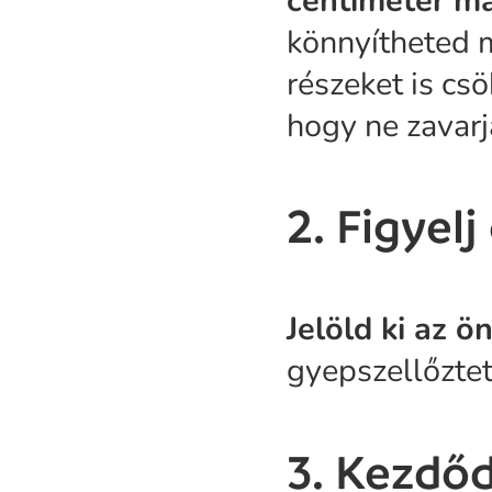
centiméter m
könnyítheted m
részeket is cs
hogy ne zavarj
2. Figyel
Jelöld ki az ö
gyepszellőzte
3. Kezdőd