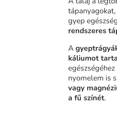
A talaj a legt
tápanyagokat, 
gyep egészsé
rendszeres t
A
gyeptrágyák
káliumot tar
egészségéhez 
nyomelem is s
vagy magnéziu
a fű színét
.