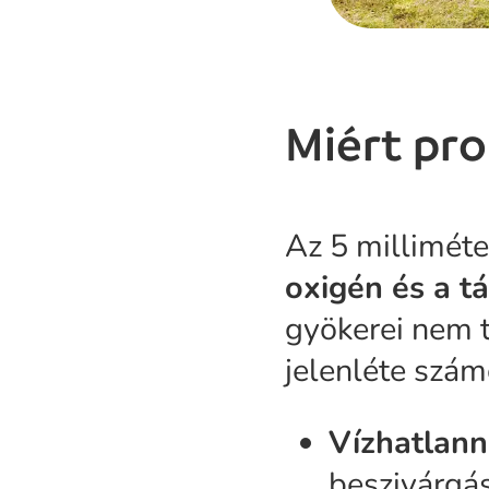
Miért pro
Az 5 millimét
oxigén és a t
gyökerei nem t
jelenléte szá
Vízhatlanná
beszivárgás