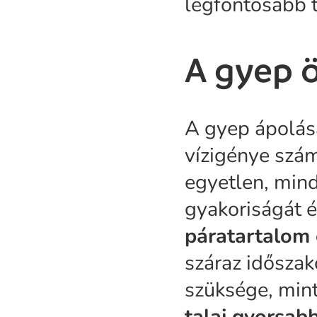
legfontosabb t
A gyep 
A gyep ápolása
vízigénye szám
egyetlen, mind
gyakoriságát 
páratartalom 
száraz időszak
szüksége, min
talaj gyorsab