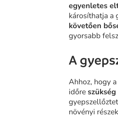
egyenletes el
károsíthatja a
követően bős
gyorsabb felsz
A gyeps
Ahhoz, hogy a 
időre
szükség
gyepszellőzte
növényi részek