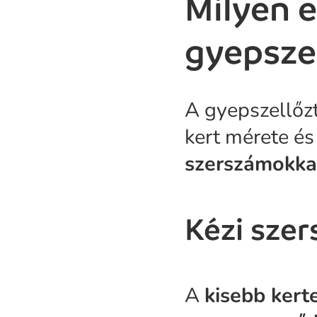
Milyen 
gyepsze
A gyepszellőzt
kert mérete és
szerszámokkal
Kézi sze
A
kisebb ker