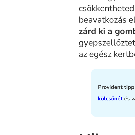
csökkentheted
beavatkozás el
zárd ki a gomb
gyepszellőztet
az egész kert
Provident tipp
kölcsönét
és v