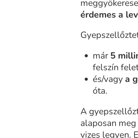
meggyökeresed
érdemes a lev
Gyepszellőztet
már
5 mill
felszín fele
és/vagy
a 
óta.
A gyepszellőz
alaposan meg k
vizes legyen.