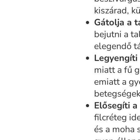
kiszárad, k
Gátolja a 
bejutni a ta
elegendő t
Legyengíti
miatt a fű 
emiatt a gy
betegségek
Elősegíti 
filcréteg 
és a moha 