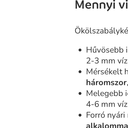
Mennyi vi
Ökölszabályké
Hűvösebb 
2-3 mm víz
Mérsékelt 
háromszor
Melegebb 
4-6 mm víz 
Forró nyár
alkalomma