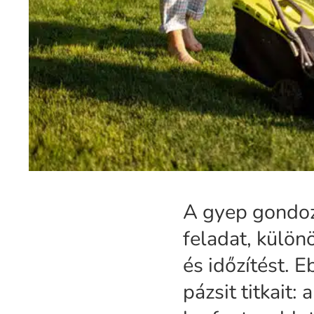
A gyep gondoz
feladat, külön
és időzítést. 
pázsit titkait