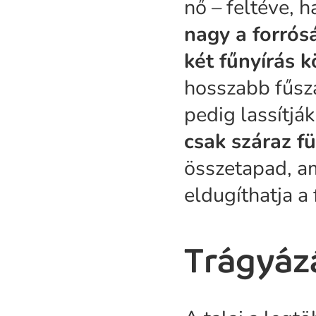
nő – feltéve,
nagy a forrós
két fűnyírás 
hosszabb fűszá
pedig lassítjá
csak száraz fü
összetapad, am
eldugíthatja a 
Trágyáz