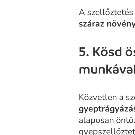
A szellőztetés
száraz növény
5. Kösd ö
munkával
Közvetlen a sz
gyeptrágyázás
alaposan öntö
gyepszellőzte