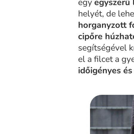
egy
egyszerű 
helyét, de lehe
horganyzott f
cipőre húzhat
segítségével k
el a filcet a g
időigényes és