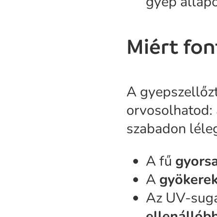
gyep állapo
Miért fon
A gyepszellőz
orvosolhatod: 
szabadon léleg
A fű
gyorsa
A
gyökerek
Az UV-sugá
ellenállób