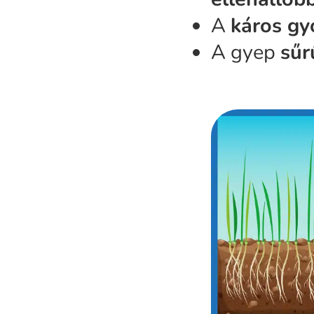
A
káros g
A gyep
sűr