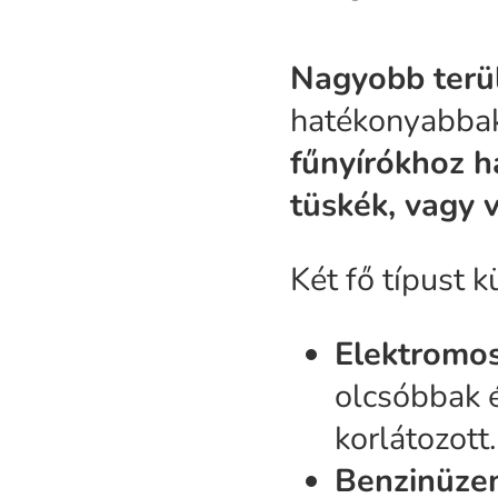
Nagyobb terü
hatékonyabbak
fűnyírókhoz h
tüskék, vagy 
Két fő típust 
Elektromos
olcsóbbak é
korlátozott
Benzinüze