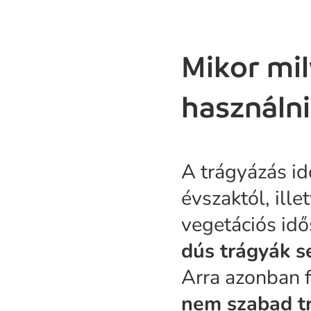
Mikor mi
használni
A trágyázás id
évszaktól, ille
vegetációs idő
dús trágyák s
Arra azonban f
nem szabad t