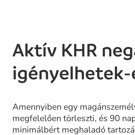
Aktív KHR nega
igényelhetek-e
Amennyiben egy magánszemély a
megfelelően törleszti, és 90 n
minimálbért meghaladó tartozása