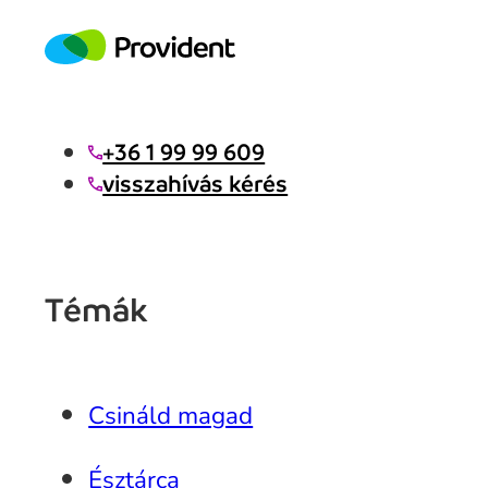
+36 1 99 99 609
visszahívás kérés
Témák
Csináld magad
Észtárca