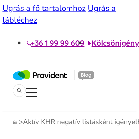
Ugrás a fő tartalomhoz
Ugrás a
lábléchez
+36 1 99 99 609
Kölcsönigény
>
Aktív KHR negatív listásként igényelh