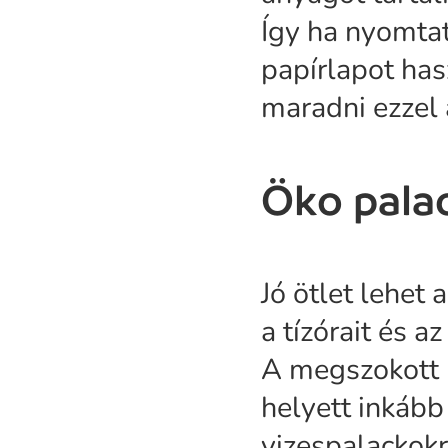
Így ha nyomta
papírlapot has
maradni ezzel 
Öko pala
Jó ötlet lehet
a tízórait és a
A megszokott 
helyett inkább
vizespalackokr