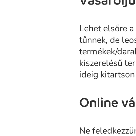
Vásárolj
Lehet elsőre 
tűnnek, de leo
termékek/darab
kiszerelésű te
ideig kitartson
Online vá
Ne feledkezzü