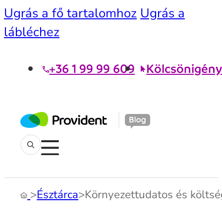
Ugrás a fő tartalomhoz
Ugrás a
lábléchez
+36 1 99 99 609
Kölcsönigény
>
Észtárca
>
Környezettudatos és költs