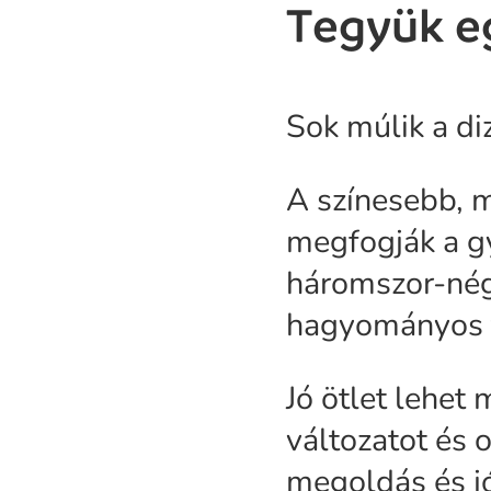
Tegyük e
Sok múlik a di
A színesebb, 
megfogják a gy
háromszor-négy
hagyományos 
Jó ötlet lehet
változatot és 
megoldás és jó