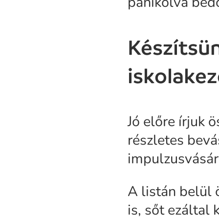
pánikolva bed
Készítsün
iskolakez
Jó előre írjuk
részletes bevá
impulzusvásár
A listán belül
is, sőt ezálta