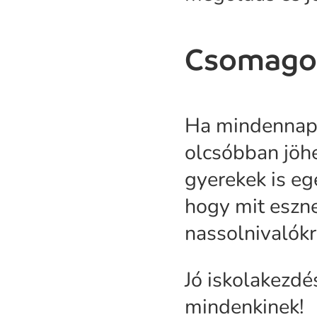
Csomagol
Ha mindennapra
olcsóbban jöhe
gyerekek is e
hogy mit eszne
nassolnivalókra
Jó iskolakezdé
mindenkinek!