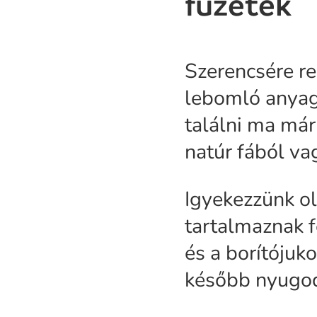
füzetek
Szerencsére re
lebomló anyago
találni ma már
natúr fából va
Igyekezzünk ol
tartalmaznak f
és a borítójuk
később nyugod