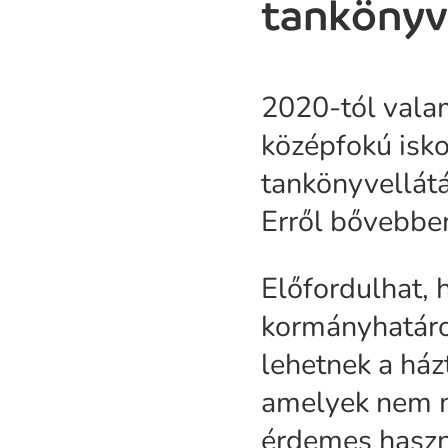
tankönyv
2020-tól valam
középfokú isko
tankönyvellát
Erről bővebben
Előfordulhat,
kormányhatáro
lehetnek a ház
amelyek nem m
érdemes haszn