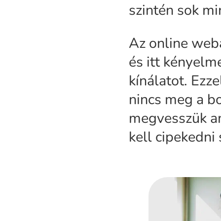
szintén sok mi
Az online web
és itt kényelm
kínálatot. Ezze
nincs meg a bo
megvesszük am
kell cipekedni 