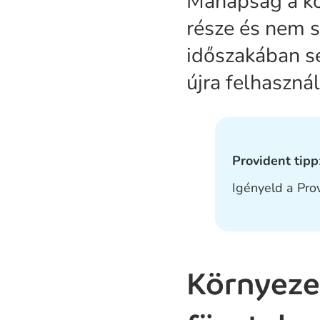
Manapság a kö
része és nem 
időszakában se
újra felhaszná
Provident tipp
Igényeld a Pro
Környeze