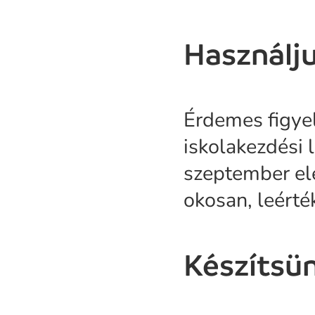
Használju
Érdemes figyel
iskolakezdési 
szeptember el
okosan, leérté
Készítsün