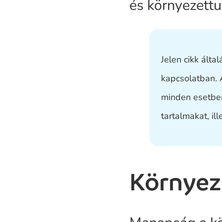
és környezettu
Jelen cikk álta
kapcsolatban. 
minden esetben
tartalmakat, il
Környez