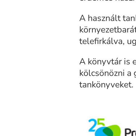
A használt ta
környezetbarát
telefirkálva, 
A könyvtár is e
kölcsönözni a
tankönyveket.