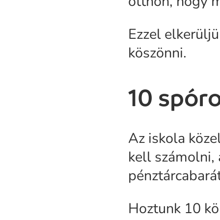
otthon, hogy m
Ezzel elkerülj
köszönni.
10 spóro
Az iskola köze
kell számolni,
pénztárcabará
Hoztunk 10 kö