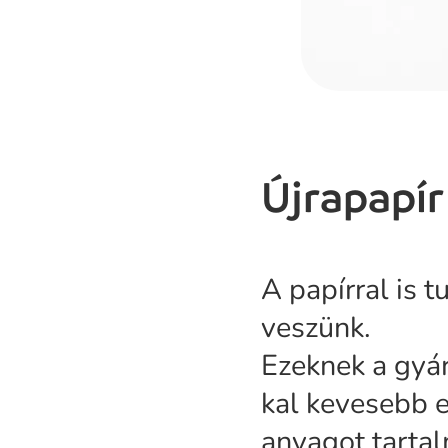
Újrapapír
A papírral is 
veszünk.
Ezeknek a gyá
kal kevesebb e
anyagot tarta