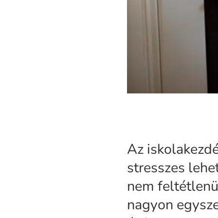
Az iskolakezd
stresszes lehe
nem feltétlen
nagyon egysze