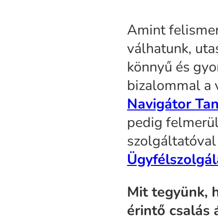
Amint felismer
válhatunk, uta
könnyű és gyor
bizalommal a
Navigátor Ta
pedig felmerü
szolgáltatóval
Ügyfélszolgál
Mit tegyünk, 
érintő csalás