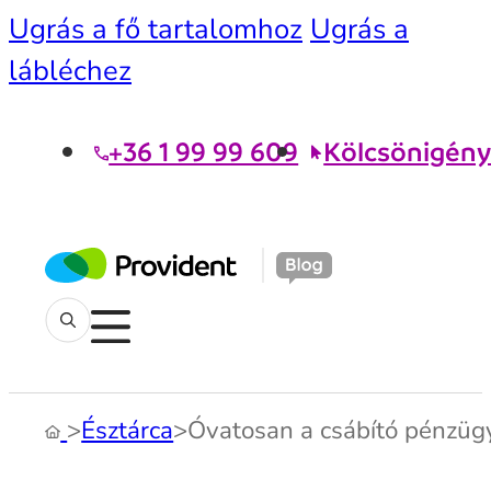
Ugrás a fő tartalomhoz
Ugrás a
lábléchez
+36 1 99 99 609
Kölcsönigény
>
Észtárca
>
Óvatosan a csábító pénzügy