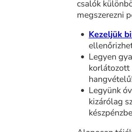
csalók különb
megszerezni p
Kezeljük b
ellenőrizhe
Legyen gyan
korlátozott
hangvételű
Legyünk óva
kizárólag s
készpénzben