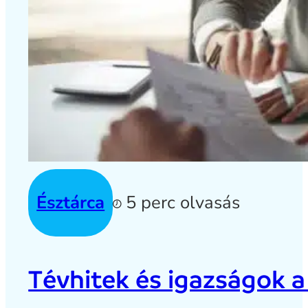
Észtárca
5 perc olvasás
Tévhitek és igazságok a