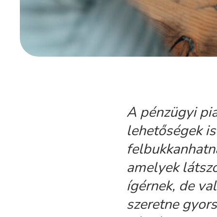
A pénzügyi pia
lehetőségek is
felbukkanhatna
amelyek látsz
ígérnek, de va
szeretne gyors