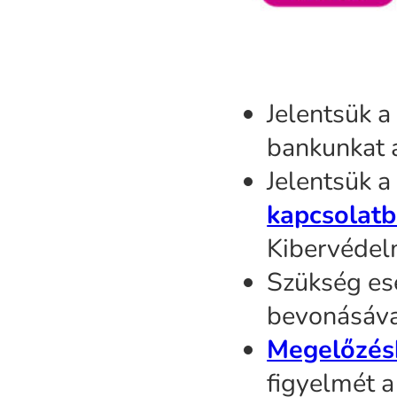
Jelentsük a
bankunkat a
Jelentsük a
kapcsolat
Kibervédelm
Szükség ese
bevonásával
Megelőzés
figyelmét a