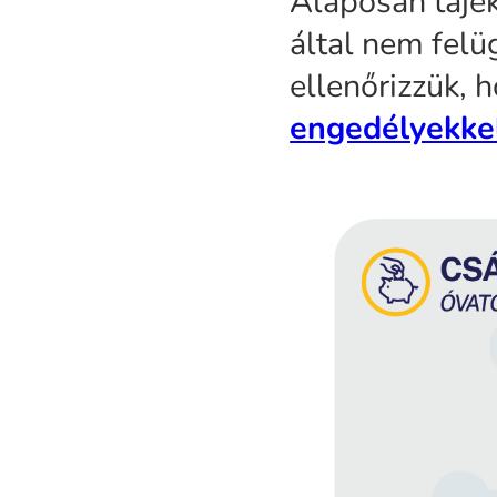
Alaposan tájé
által nem felü
ellenőrizzük, 
engedélyekke