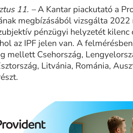
ztus 11.
–
A Kantar piackutató a Pr
tának megbízásából vizsgálta 2022
zubjektív pénzügyi helyzetét kilenc
hol az IPF jelen van. A felmérésben
g mellett Csehország, Lengyelorsz
Észtország, Litvánia, Románia, Auszt
észt.