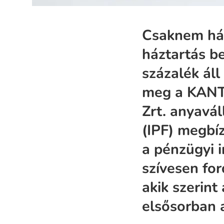
Csaknem hár
háztartás be
százalék ál
meg a KANTA
Zrt. anyavál
(IPF) megbíz
a pénzügyi 
szívesen fo
akik szerint
elsősorban a