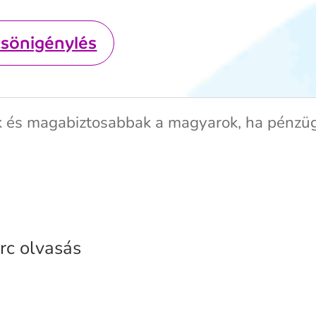
csönigénylés
 és magabiztosabbak a magyarok, ha pénzüg
rc olvasás