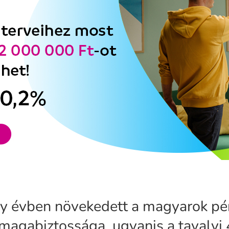
gy évben növekedett a magyarok p
magabiztossága, ugyanis a tavalyi 