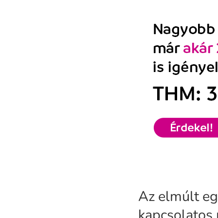
Az elmúlt e
kapcsolatos 