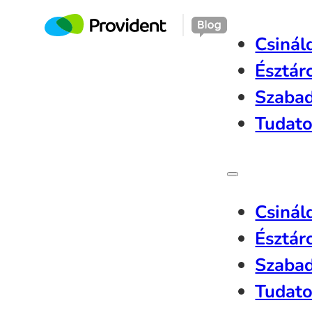
Csinál
Észtár
Szaba
Tudato
Csinál
Észtár
Szaba
Tudato