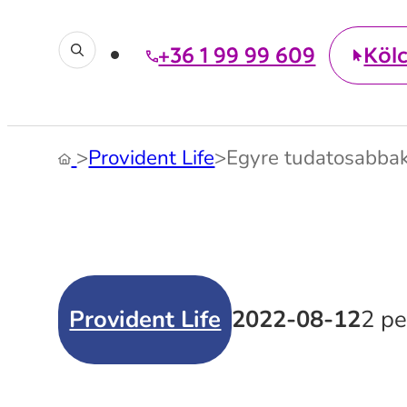
+36 1 99 99 609
Köl
>
Provident Life
>
Egyre tudatosabbak
Provident Life
2022-08-12
2 pe