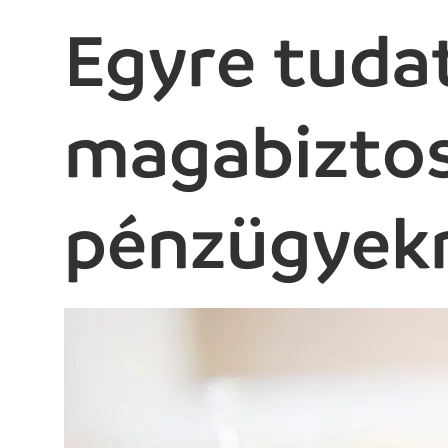
Egyre tuda
magabiztos
pénzügyekr