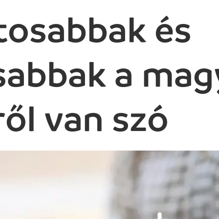
tosabbak és
abbak a magy
ől van szó