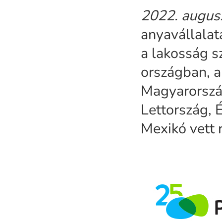
2022. augus
anyavállala
a lakosság s
országban, a
Magyarorszá
Lettország, 
Mexikó vett r