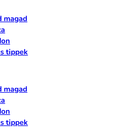
d magad
ca
don
s tippek
d magad
ca
don
s tippek