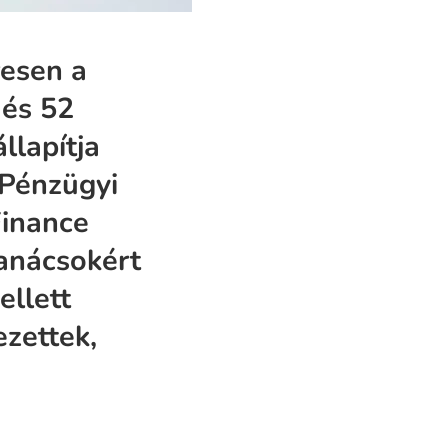
resen a
 és 52
llapítja
 Pénzügyi
Finance
tanácsokért
ellett
ezettek,
e