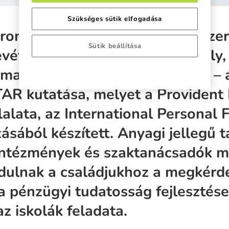
Szükséges sütik elfogadása
omszor annyian vezetik rendsze
Sütik beállítása
vételeit és kiadásait, mint tavaly,
l magabiztosan a pénzügyekhez – á
R kutatása, melyet a Provident
lalata, az International Personal 
ásából készített. Anyagi jellegű 
intézmények és szaktanácsadók m
rdulnak a családjukhoz a megkérd
 a pénzügyi tudatosság fejlesztés
z iskolák feladata.