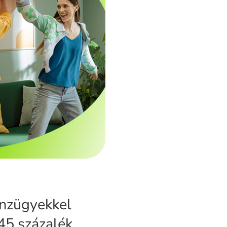
énzügyekkel
45 százalék