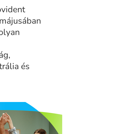
ovident
 májusában
 olyan
ág,
rália és