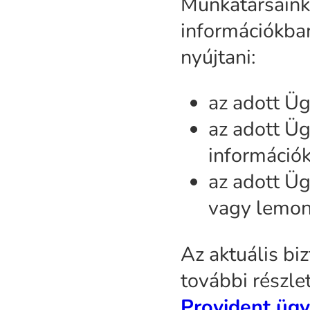
Munkatársaink
információkban
nyújtani:
az adott Üg
az adott Ü
információk
az adott Ü
vagy lemon
Az aktuális bi
további részle
Provident ügy