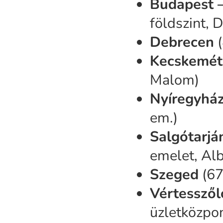
Budapest –
földszint, 
Debrecen
(
Kecskemét
Malom)
Nyíregyhá
em.)
Salgótarjá
emelet, Alb
Szeged
(67
Vértesszől
üzletközpon