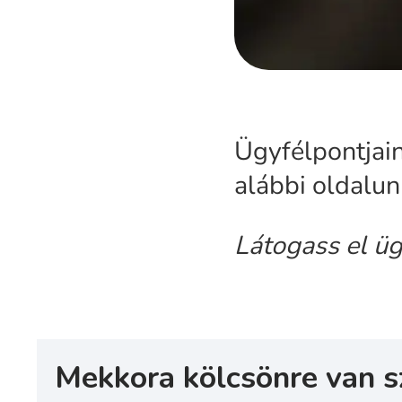
Ügyfélpontjain
alábbi oldalun
Látogass el üg