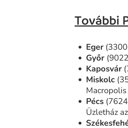
További 
Eger
(3300 
Győr
(9022
Kaposvár
(
Miskolc
(35
Macropolis 
Pécs
(7624 
Üzletház az
Székesfeh