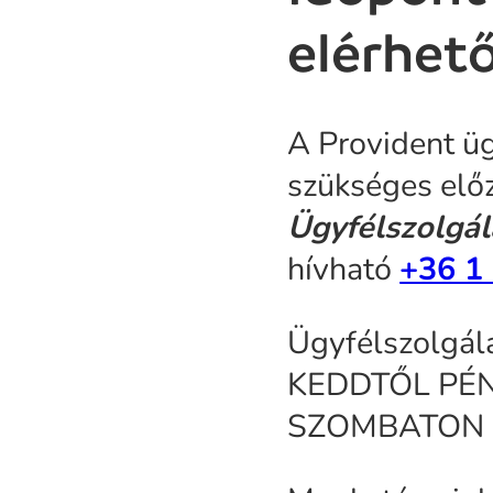
elérhet
A Provident üg
szükséges elő
Ügyfélszolgá
hívható
+36 1
Ügyfélszolgál
KEDDTŐL PÉNT
SZOMBATON 08: