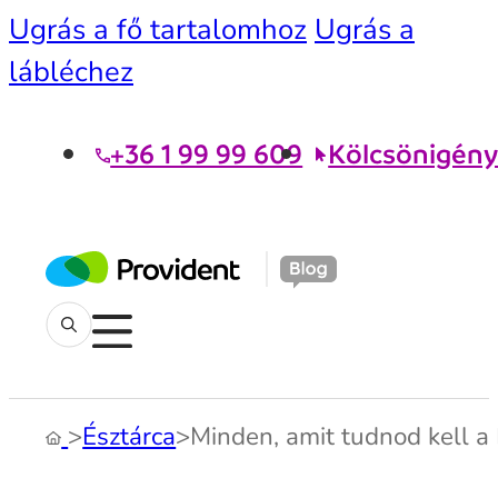
Ugrás a fő tartalomhoz
Ugrás a
lábléchez
+36 1 99 99 609
Kölcsönigény
>
Észtárca
>
Minden, amit tudnod kell a