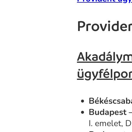
Providen
Akadálym
ügyfélpo
Békéscsab
Budapest –
I. emelet, 