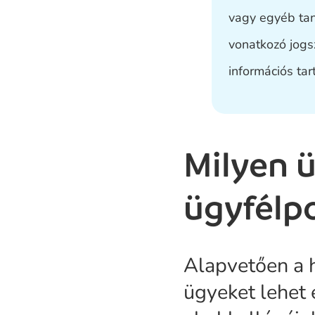
vagy egyéb tan
vonatkozó jogsz
információs tar
Milyen ü
ügyfélp
Alapvetően a h
ügyeket lehet 