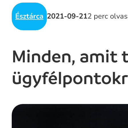
Észtárca
2021-09-21
2 perc olva
Minden, amit t
ügyfélpontokr