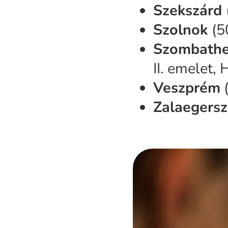
Szekszárd
Szolnok
(5
Szombathe
II. emelet,
Veszprém
(
Zalaegers