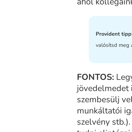
ahol kollégáin
Provident tipp
valósítsd meg 
FONTOS:
Legy
jövedelmedet 
szembesülj ve
munkáltatói ig
szelvény stb.)