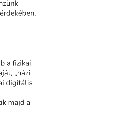
énzünk
 érdekében.
 a fizikai,
ját, „házi
i digitális
ik majd a