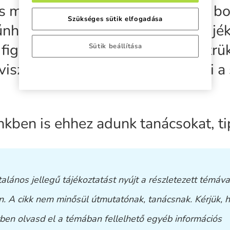
s megtakarítás gondolata elsőre bo
Szükséges sütik elfogadása
nhet, sokan nem tudják hol kezdjék,
figyelembe venni. A megfelelő trü
Sütik beállítása
viszont hamar el tudjuk sajátítani a
nkben is ehhez adunk tanácsokat, ti
ltalános jellegű tájékoztatást nyújt a részletezett témáva
n. A cikk nem minősül útmutatónak, tanácsnak. Kérjük, 
ben olvasd el a témában fellelhető egyéb információs