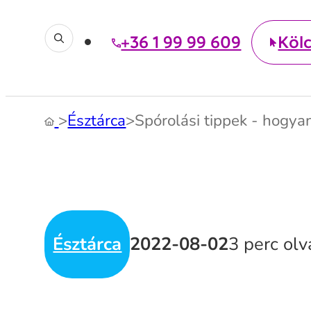
+36 1 99 99 609
Köl
>
Észtárca
>
Spórolási tippek - hogy
Észtárca
2022-08-02
3 perc ol