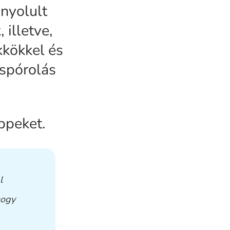
nyolult
 illetve,
kkökkel és
 spórolás
ppeket.
l
hogy