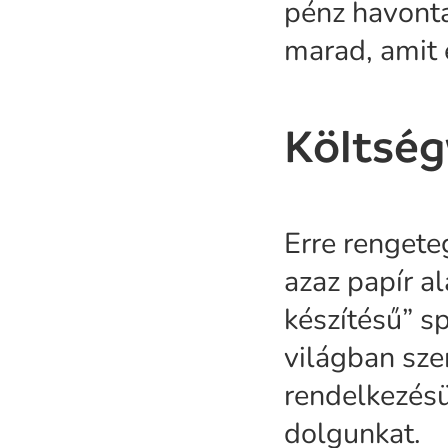
pénz havonta
marad, amit 
Költség
Erre rengeteg
azaz papír al
készítésű” sp
világban sze
rendelkezésü
dolgunkat.