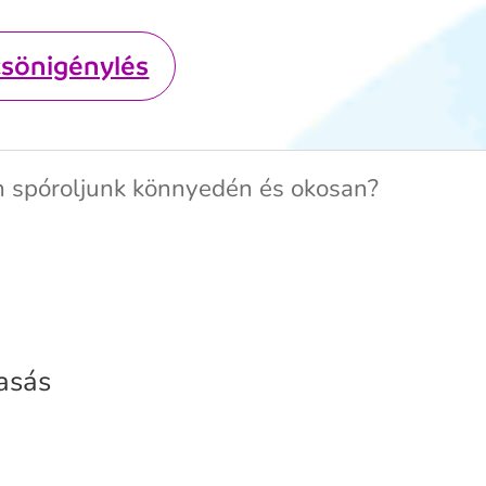
csönigénylés
an spóroljunk könnyedén és okosan?
vasás