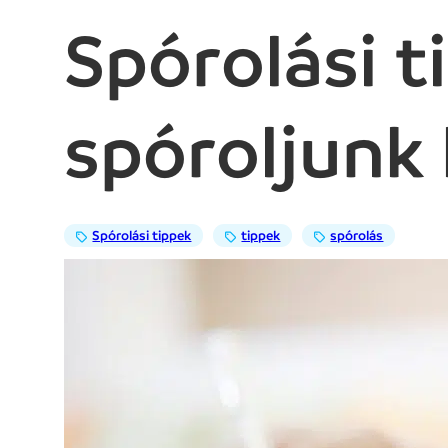
Spórolási 
spóroljunk
Spórolási tippek
tippek
spórolás