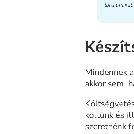
tartalmakat,
Készít
Mindennek az
akkor sem, h
Költségvetés
költünk és it
szeretnénk f