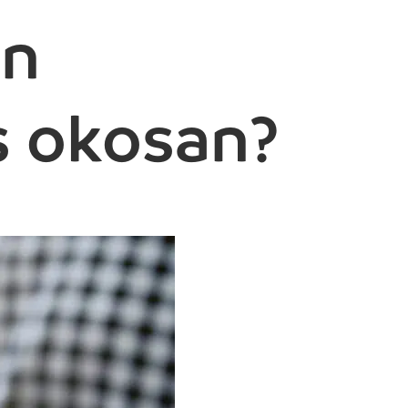
an
s okosan?