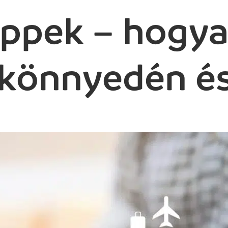
tippek – hogy
 könnyedén é