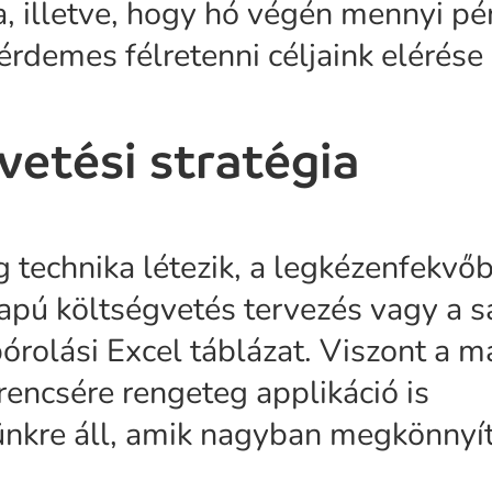
, illetve, hogy hó végén mennyi p
érdemes félretenni céljaink elérése
vetési stratégia
 technika létezik, a legkézenfekvőbb
apú költségvetés tervezés vagy a sa
órolási Excel táblázat. Viszont a ma
rencsére rengeteg applikáció is
nkre áll, amik nagyban megkönnyít