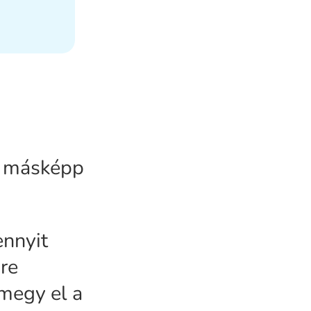
ez másképp
ennyit
ire
 megy el a