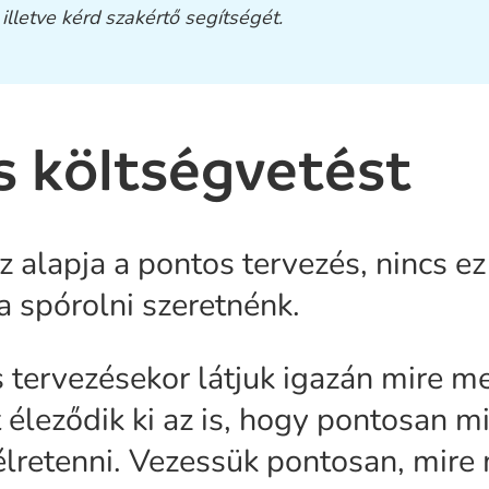
 illetve kérd szakértő segítségét.
s költségvetést
 alapja a pontos tervezés, nincs 
a spórolni szeretnénk.
 tervezésekor látjuk igazán mire m
t éleződik ki az is, hogy pontosan m
élretenni. Vezessük pontosan, mire