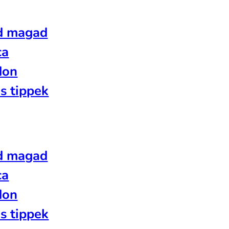
d magad
ca
don
s tippek
d magad
ca
don
s tippek