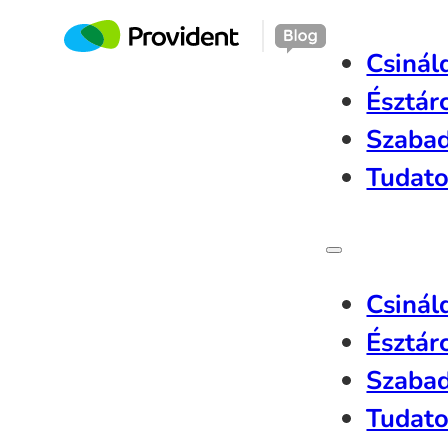
Csinál
Észtár
Szaba
Tudato
Csinál
Észtár
Szaba
Tudato