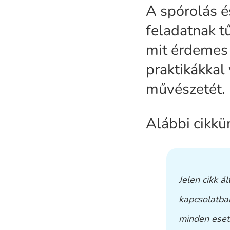
A spórolás é
feladatnak tű
mit érdemes 
praktikákkal 
művészetét.
Alábbi cikkü
Jelen cikk á
kapcsolatba
minden eset