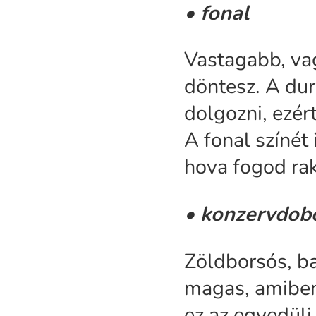
• fonal
Vastagabb, vag
döntesz. A du
dolgozni, ezér
A fonal színét
hova fogod rak
• konzervdob
Zöldborsós, ba
magas, amiben
ez az egyedüli 