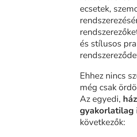
ecsetek, szem
rendszerezésé
rendszerezőke
és stílusos pr
rendszereződe
Ehhez nincs sz
még csak ördö
Az egyedi,
ház
gyakorlatilag
következők: