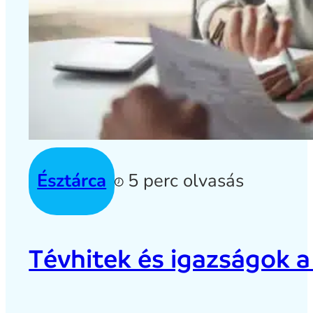
Észtárca
5 perc olvasás
Tévhitek és igazságok a