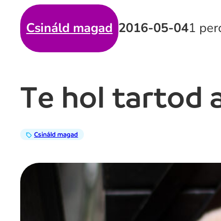
Csináld magad
2016-05-04
1 per
Te hol tartod 
Csináld magad