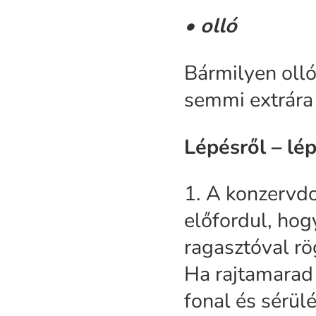
• olló
Bármilyen olló 
semmi extrára
Lépésről – lé
1. A konzervdo
előfordul, ho
ragasztóval rö
Ha rajtamarad 
fonal és sérül