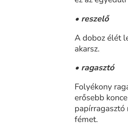
• reszelő
A doboz élét l
akarsz.
• ragasztó
Folyékony raga
erősebb koncent
papírragasztó 
fémet.