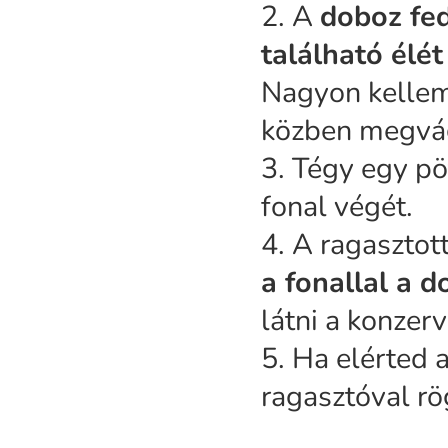
2. A
doboz fed
található élé
Nagyon kelleme
közben megvág
3. Tégy egy pö
fonal végét.
4. A ragasztot
a fonallal a d
látni a konzerv
5. Ha elérted 
ragasztóval rög