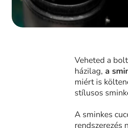
Veheted a bol
házilag,
a smin
miért is költen
stílusos smin
A sminkes cucc
rendszerezés 