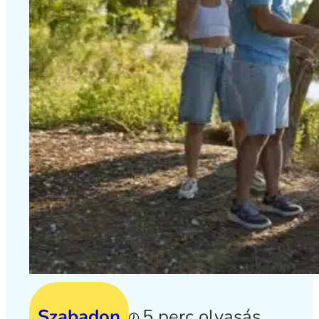
Szabadon
5 perc olvasás