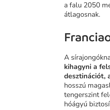
a falu 2050 mé
átlagosnak.
Francia
A sírajongókn
kihagyni a fe
desztinációt, 
hosszú magasla
tengerszint fel
hóágyú biztosí