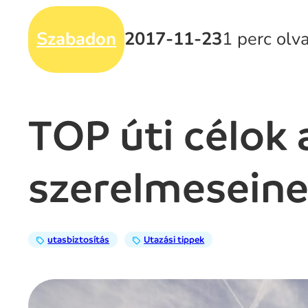
Szabadon
2017-11-23
1 perc olv
TOP úti célok 
szerelmesein
utasbiztosítás
Utazási tippek