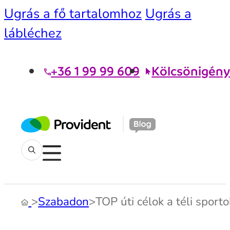
Ugrás a fő tartalomhoz
Ugrás a
lábléchez
+36 1 99 99 609
Kölcsönigény
>
Szabadon
>
TOP úti célok a téli sport