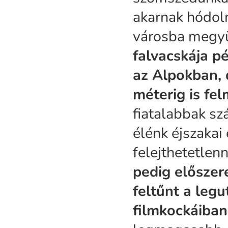
akarnak hódol
városba megyün
falvacskája p
az Alpokban,
méterig is fe
fiatalabbak sz
élénk éjszakai
felejthetetlenn
pedig előszer
feltűnt a leg
filmkockáiban