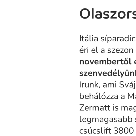
Olaszor
Itália síparad
éri el a szezon
novembertől e
szenvedélyünk
írunk, ami Svá
behálózza a Ma
Zermatt is ma
legmagasabb s
csúcslift 3800