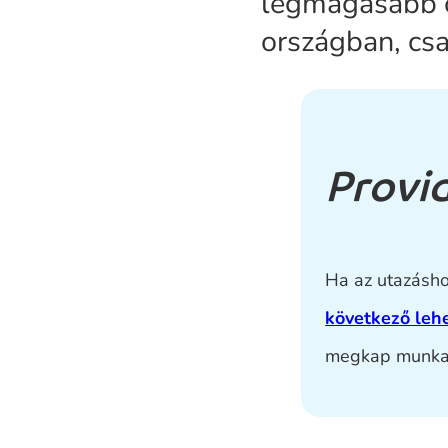
legmagasabb c
országban, csa
Provid
Ha az utazásho
következő leh
megkap munkat