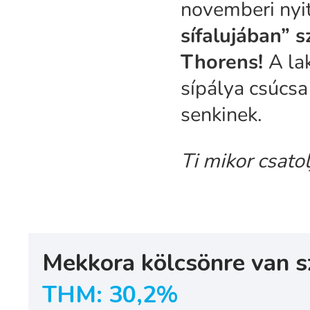
novemberi nyi
sífalujában” 
Thorens!
A la
sípálya csúcsa
senkinek.
Ti mikor csatol