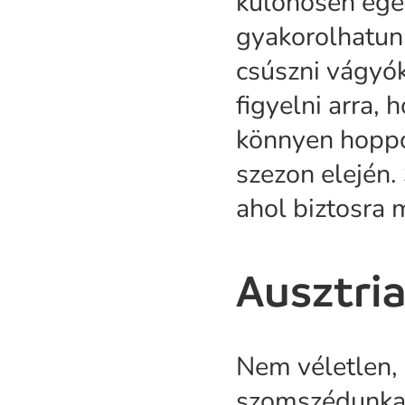
különösen egés
gyakorolhatunk
csúszni vágyók
figyelni arra,
könnyen hoppo
szezon elején.
ahol biztosra 
Ausztri
Nem véletlen,
szomszédunkat 