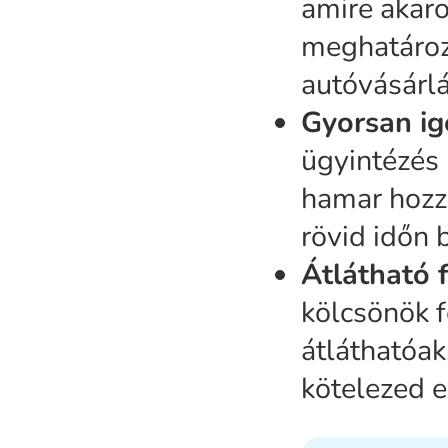
amire akar
meghatározo
autóvásárlá
Gyorsan ig
ügyintézés 
hamar hozz
rövid időn 
Átlátható f
kölcsönök f
átláthatóak
kötelezed 