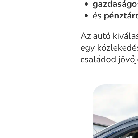
gazdaságo
és
pénztár
Az autó kivála
egy közlekedés
családod jövőj