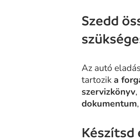
Szedd ös
szükség
Az autó elad
tartozik
a forg
szervizkönyv
,
dokumentum
Készítsd 