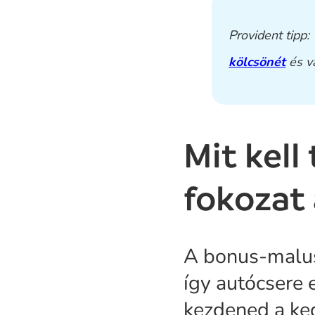
Provident tipp:
kölcsönét
és va
Mit kell
fokozat 
A bonus-malus
így autócsere 
kezdened a ke