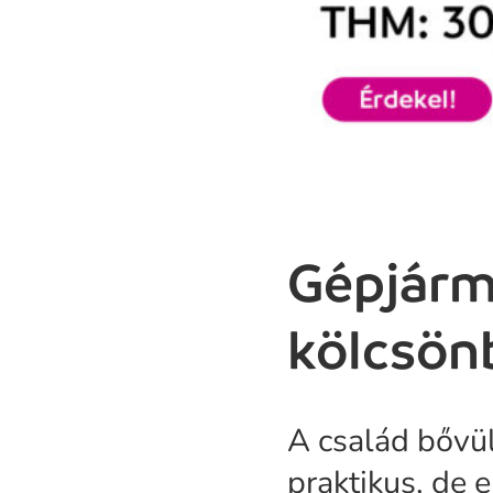
Gépjárm
kölcsön
A család bővü
praktikus, de 