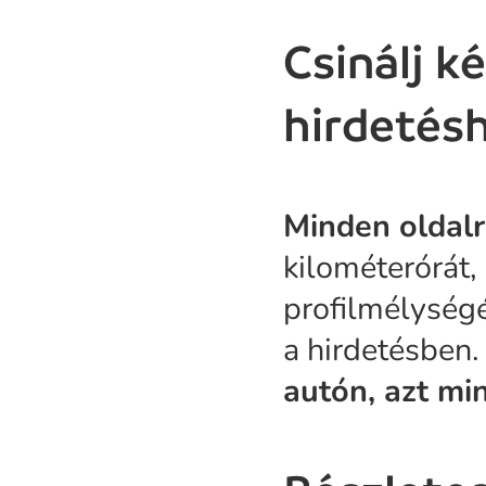
Csinálj k
hirdetés
Minden oldalró
kilométerórát,
profilmélység
a hirdetésben.
autón, azt mi