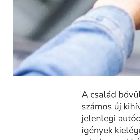
A család bővü
számos új kihív
jelenlegi autó
igények kielég