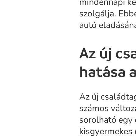
mindennapi ké
szolgálja. Ebb
autó eladásána
Az új c
hatása 
Az új családt
számos változá
sorolható egy 
kisgyermekes 