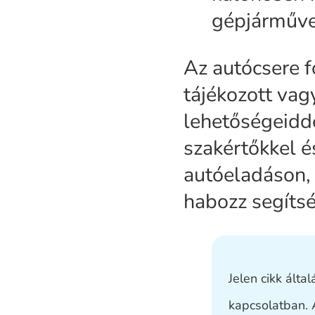
gépjárművet
Az autócsere 
tájékozott vag
lehetőségeidde
szakértőkkel é
autóeladáson,
habozz segítsé
Jelen cikk álta
kapcsolatban. 