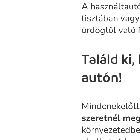
A használtautó
tisztában vagy
ördögtől való 
Találd ki
autón!
Mindenekelőtt
szeretnél meg
környezetedben