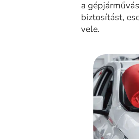
a gépjárművásár
biztosítást, e
vele.