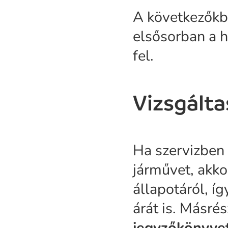
A következőkb
elsősorban a h
fel.
Vizsgálta
Ha szervizben
járművet, akko
állapotáról, í
árát is. Másré
jegyzőkönyvet