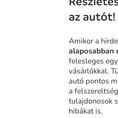
Részlete
az autót!
Amikor a hirde
alaposabban 
felesleges eg
vásárlókkal. T
autó pontos mo
a felszereltség
tulajdonosok s
hibákat is.