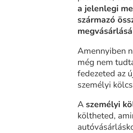
a jelenlegi m
származó öss
megvásárlásá
Amennyiben ne
még nem tudtad
fedezeted az 
személyi kölcs
A
személyi kö
költheted, ami
autóvásárlásko