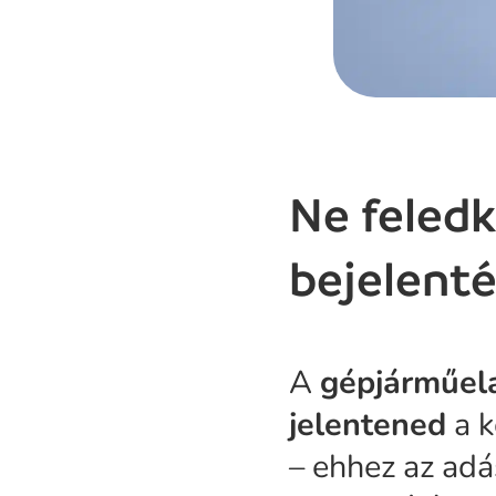
Ne feled
bejelenté
A
gépjárműela
jelentened
a k
– ehhez az adá