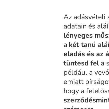
Az adásvételi
adatain és alá
lényeges műsz
a
két tanú alá
eladás és az 
tüntesd fel
a s
például a vevő
emiatt bírságo
hogy a felelős
szerződésmint