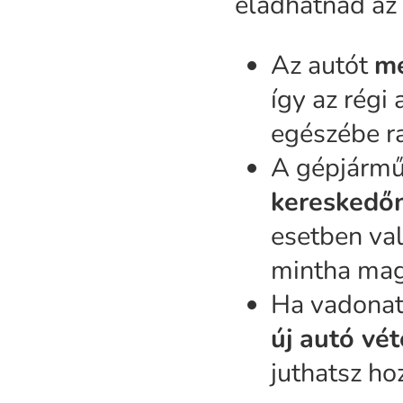
eladhatnád az
Az autót
me
így az régi
egészébe ra
A gépjárm
kereskedő
esetben val
mintha mag
Ha vadonatú
új autó vét
juthatsz ho