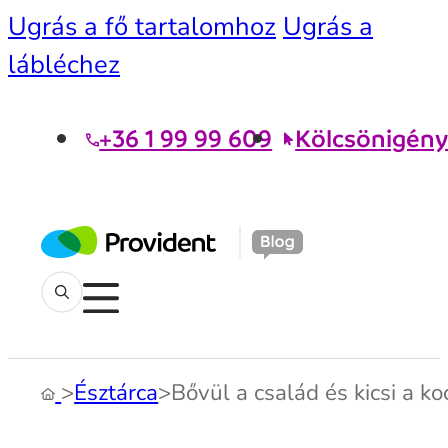
Ugrás a fő tartalomhoz
Ugrás a
lábléchez
+36 1 99 99 609
Kölcsönigény
>
Észtárca
>
Bővül a család és kicsi a ko