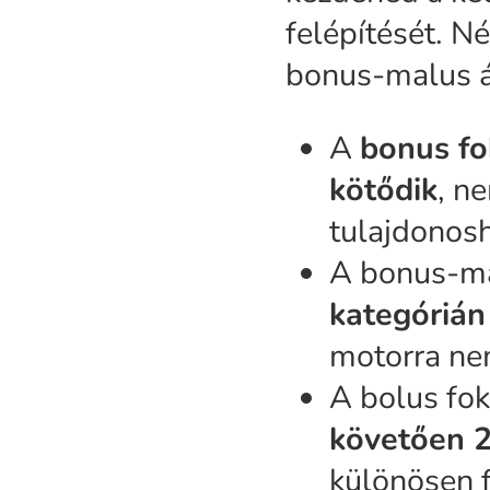
felépítését. N
bonus-malus á
A
bonus fo
kötődik
, n
tulajdonos
A bonus-ma
kategórián
motorra nem
A bolus fo
követően 2
különösen f