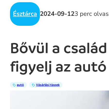
Észtárca
2024-09-12
3 perc olva
Bővül a család 
figyelj az autó
autó
Vásárlási tippek