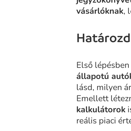
vásárlóknak
, 
Határozd
Első lépésbe
állapotú autó
lásd, milyen á
Emellett léte
kalkulátorok
i
reális piaci ért