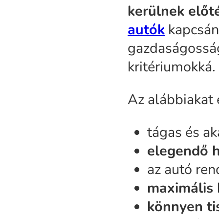
kerülnek előt
autók
kapcsán 
gazdaságosság
kritériumokká.
Az alábbiakat
tágas és a
elegendő h
az autó ren
maximális 
könnyen tis