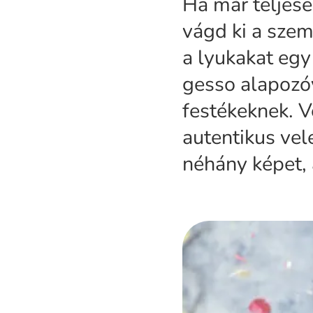
Ha már teljese
vágd ki a szeme
a lyukakat egy
gesso alapozóv
festékeknek. V
autentikus vele
néhány képet,