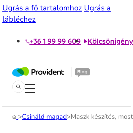
Ugrás a fő tartalomhoz
Ugrás a
lábléchez
+36 1 99 99 609
Kölcsönigény
>
Csináld magad
>
Maszk készítés, mos