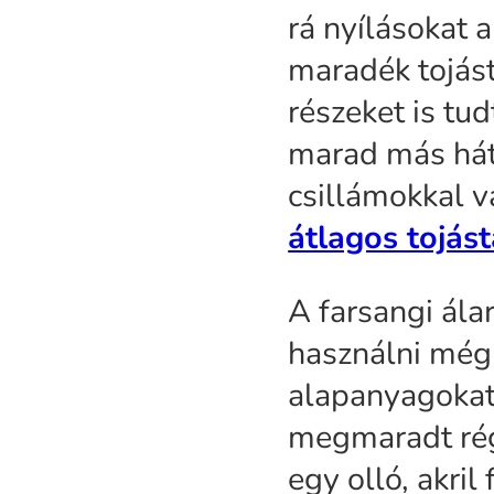
rá nyílásokat 
maradék tojást
részeket is tu
marad más hátr
csillámokkal v
átlagos tojást
A farsangi ála
használni még
alapanyagokat 
megmaradt rég
egy olló, akril