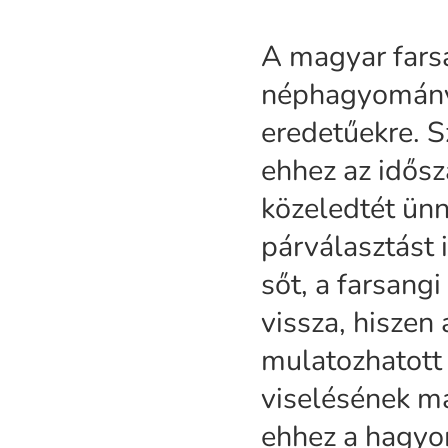
A magyar fars
néphagyomány
eredetűekre. 
ehhez az idősz
közeledtét ün
párválasztást i
sőt, a farsangi
vissza, hiszen
mulatozhatott 
viselésének más
ehhez a hagyo