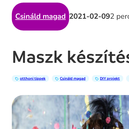
Csináld magad
2021-02-09
2 per
Maszk készíté
otthoni tippek
Csináld magad
DIY projekt