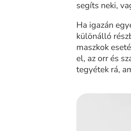
segíts neki, v
Ha igazán egye
különálló részb
maszkok esetéb
el, az orr és s
tegyétek rá, a