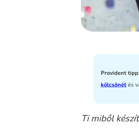
Provident tipp
kölcsönét
és v
Ti miből készí