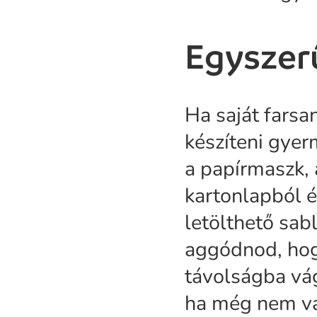
Egyszer
Ha saját farsa
készíteni gye
a papírmaszk, 
kartonlapból 
letölthető sabl
aggódnod, hog
távolságba vág
ha még nem va