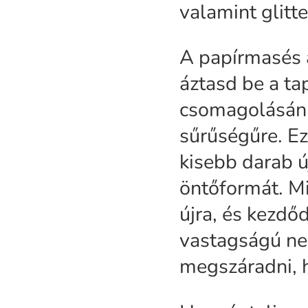
valamint glitte
A papírmasés a
áztasd be a ta
csomagolásán 
sűrűségűre. E
kisebb darab ú
öntőformát. Mi
újra, és kezdő
vastagságú nem
megszáradni, 