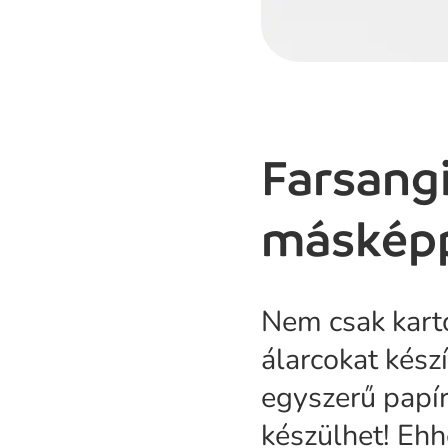
Farsang
máskép
Nem csak kart
álarcokat kész
egyszerű papír
készülhet! Ehh