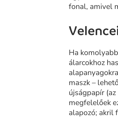
fonal, amivel 
Velence
Ha komolyabb f
álarcokhoz has
alapanyagokra
maszk – lehető
újságpapír (az
megfelelőek ez
alapozó; akril