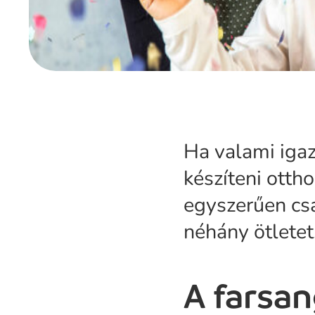
Ha valami igaz
készíteni otth
egyszerűen csa
néhány ötletet
A farsa