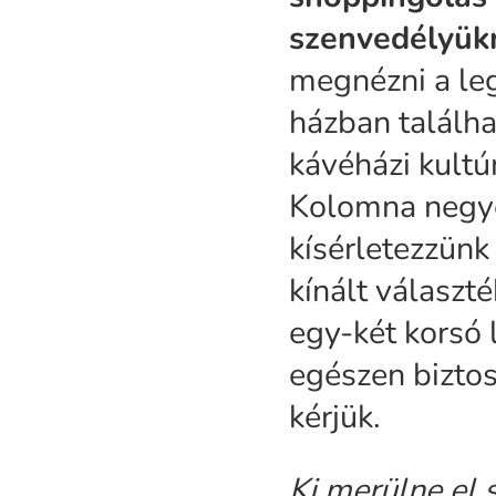
szenvedélyük
megnézni a leg
házban találha
kávéházi kultú
Kolomna negye
kísérletezzünk
kínált választ
egy-két korsó 
egészen biztos
kérjük.
Ki merülne el 