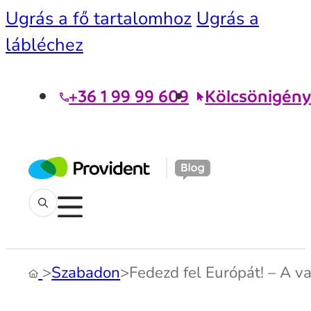
Ugrás a fő tartalomhoz
Ugrás a
lábléchez
+36 1 99 99 609
Kölcsönigény
>
Szabadon
>
Fedezd fel Európát! – A v