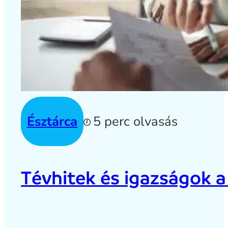
Észtárca
5 perc olvasás
Tévhitek és igazságok a