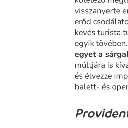
visszanyerte e
erőd csodálato
kevés turista 
egyik tövében
egyet a sárg
múltjára is kív
és élvezze im
balett- és ope
Provident