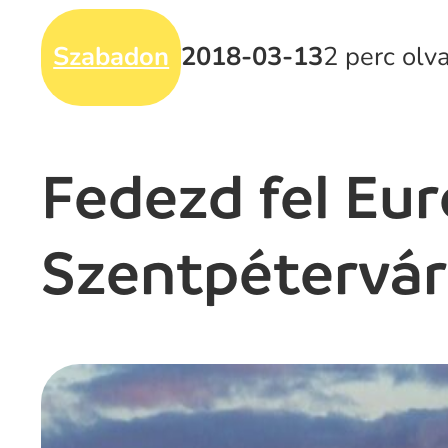
Szabadon
2018-03-13
2 perc olv
Fedezd fel Eur
Szentpétervár