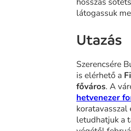
hosszas sötéts
látogassuk me
Utazás
Szerencsére B
is elérhető a
F
főváros
. A vá
hetvenezer fo
koratavasszal
letudhatjuk a 
végétől februá