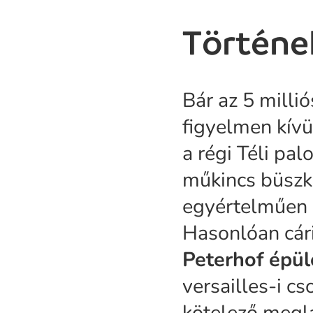
Történe
Bár az 5 millió
figyelmen kívü
a régi Téli p
műkincs büszke
egyértelműen
Hasonlóan cári
Peterhof épü
versailles-i cs
kötelező meglát