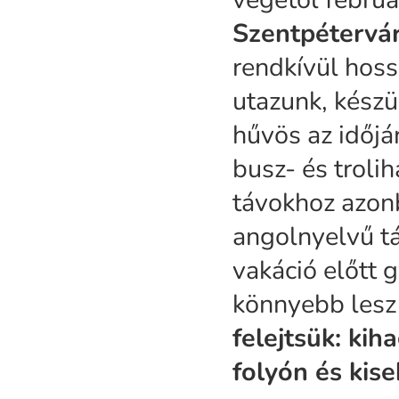
Szentpétervá
rendkívül hoss
utazunk, készü
hűvös az időj
busz- és troli
távokhoz azonb
angolnyelvű tá
vakáció előtt g
könnyebb lesz 
felejtsük: ki
folyón és kise