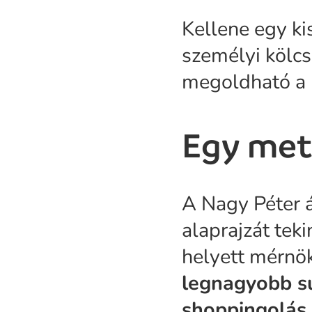
Kellene egy ki
személyi kölc
megoldható a 
Egy met
A Nagy Péter 
alaprajzát tek
helyett mérnök
legnagyobb su
shoppingolás