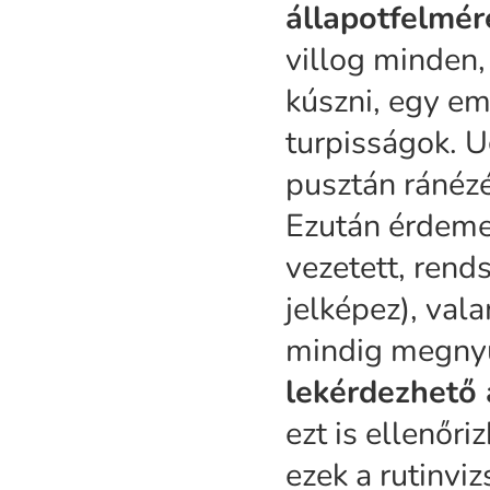
állapotfelmér
villog minden,
kúszni, egy em
turpisságok. U
pusztán ránézé
Ezután érdemes
vezetett, rend
jelképez), val
mindig megny
lekérdezhető 
ezt is ellenőr
ezek a rutinvi