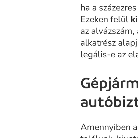
ha a százezres
Ezeken felül
k
az alvázszám, 
alkatrész ala
legális-e az e
Gépjárm
autóbiz
Amennyiben a 