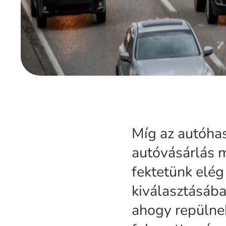
Míg az autóha
autóvásárlás 
fektetünk elég
kiválasztásáb
ahogy repülnek