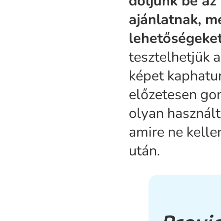
dőljünk be az
ajánlatnak, mé
lehetőségeket
tesztelhetjük a
képet kaphatun
előzetesen gon
olyan használt
amire ne kelle
után.