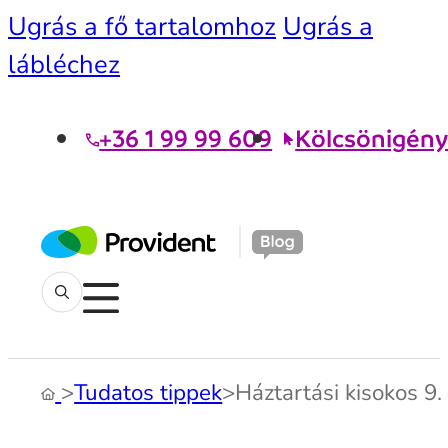
Ugrás a fő tartalomhoz
Ugrás a
lábléchez
+36 1 99 99 609
Kölcsönigény
>
Tudatos tippek
>
Háztartási kisokos 9