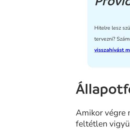
Provid
Hitelre lesz s
tervezni? Számí
visszahívást 
Állapot
Amikor végre m
feltétlen vigy