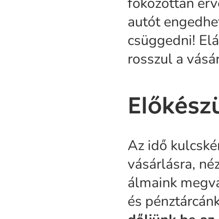
fokozottan érv
autót engedh
csüggedni! Elár
rosszul a vásár
Előkész
Az idő kulcské
vásárlásra, né
álmaink megval
és pénztárcánk