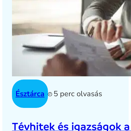
Észtárca
5 perc olvasás
Tévhitek és igazságok a