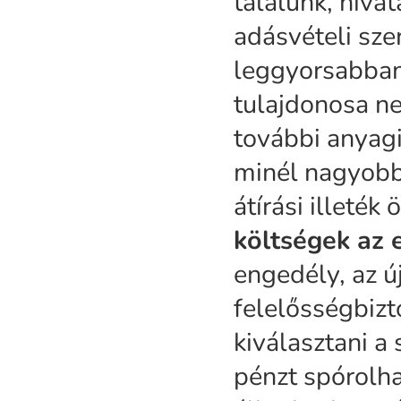
találunk, hivat
adásvételi sz
leggyorsabban 
tulajdonosa ne
további anyagi
minél nagyobb
átírási illeték
költségek az 
engedély, az ú
felelősségbizt
kiválasztani a
pénzt spórolh