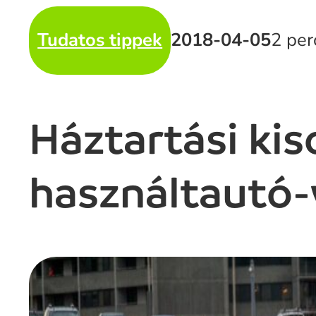
Tudatos tippek
2018-04-05
2 per
Háztartási kis
használtautó-