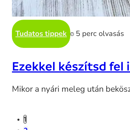
Tudatos tippek
5 perc olvasás
Ezekkel készítsd fe
Mikor a nyári meleg után bekös
1