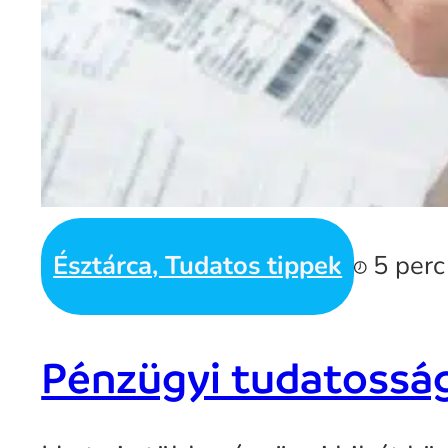
Észtárca, Tudatos tippek
5 perc
Pénzügyi tudatossá