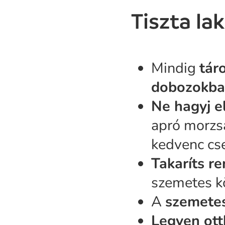
Tiszta la
Mindig
tár
dobozokb
Ne hagyj e
apró morzsá
kedvenc cs
Takaríts r
szemetes k
A
szemetes
Legyen ott