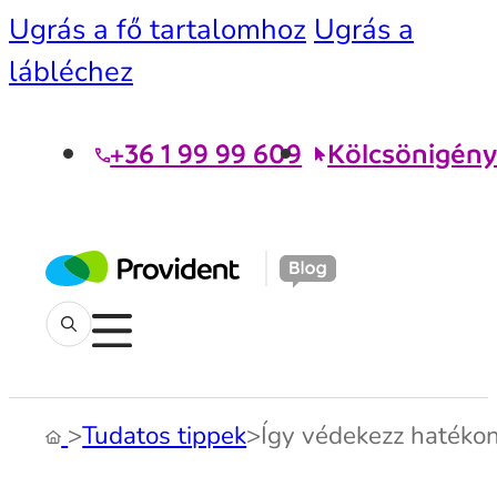
Ugrás a fő tartalomhoz
Ugrás a
lábléchez
+36 1 99 99 609
Kölcsönigény
>
Tudatos tippek
>
Így védekezz hatékon