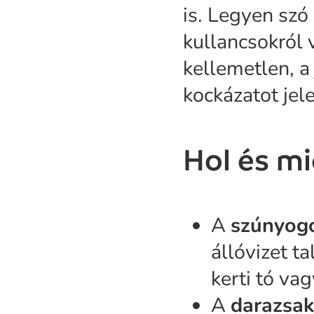
is. Legyen szó
kullancsokról 
kellemetlen, a
kockázatot jel
Hol és mi
A
szúnyog
állóvizet ta
kerti tó va
A
darazsak