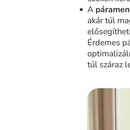
A
párament
akár túl ma
elősegíthet
Érdemes pár
optimalizál
túl száraz 