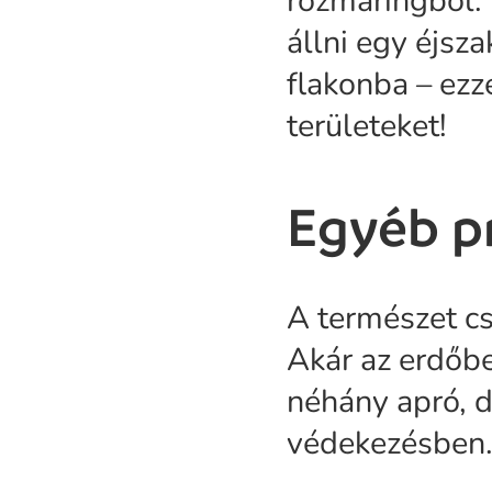
rozmaringból. 
állni egy éjsza
flakonba – ez
területeket!
Egyéb pr
A természet c
Akár az erdőbe
néhány apró, d
védekezésben