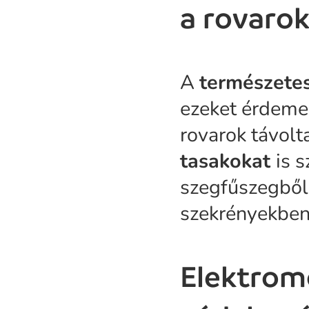
a rovaro
A
természetes
ezeket érdeme
rovarok távolt
tasakokat
is 
szegfűszegből,
szekrényekben
Elektrom