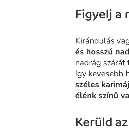
Figyelj a
Kirándulás vag
és hosszú na
nadrág szárát 
így kevesebb b
széles karimá
élénk színű v
Kerüld az