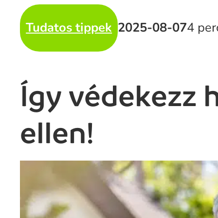
Tudatos tippek
2025-08-07
4 per
Így védekezz 
ellen!