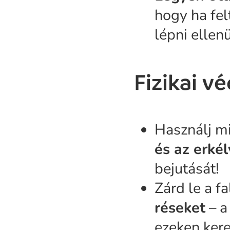
hogy ha fel
lépni ellen
Fizikai v
Használj m
és az erké
bejutását!
Zárd le a f
réseket
– a
ezeken kere