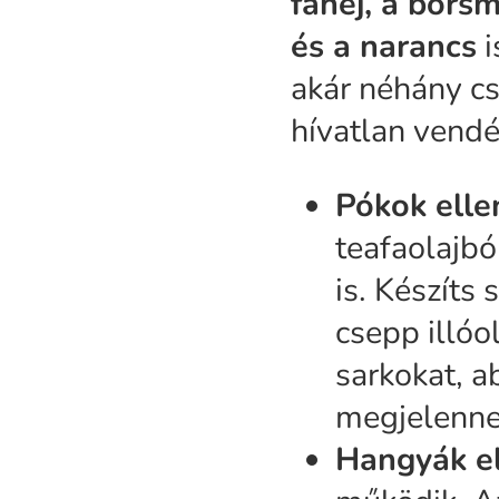
fahéj, a bors
és a narancs
i
akár néhány cs
hívatlan vendé
Pókok elle
teafaolajbó
is. Készíts
csepp illóo
sarkokat, a
megjelenne
Hangyák e