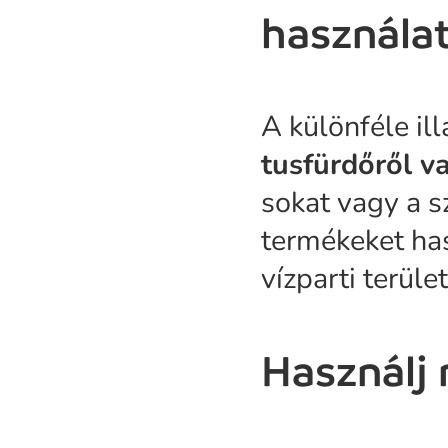
használa
A különféle il
tusfürdőről v
sokat vagy a s
termékeket has
vízparti terüle
Használj 