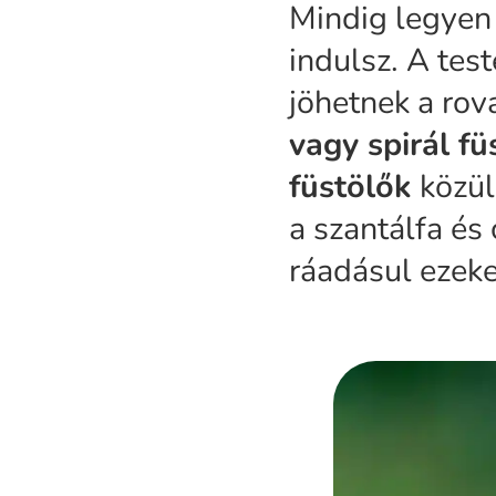
Mindig legyen
indulsz. A test
jöhetnek a rov
vagy spirál f
füstölők
közül
a szantálfa és
ráadásul ezeke