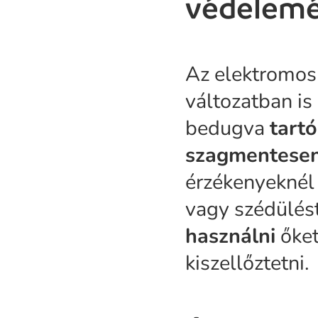
védelemé
Az elektromos
változatban is
bedugva
tart
szagmentese
érzékenyeknél 
vagy szédülést
használni
őket
kiszellőztetni.