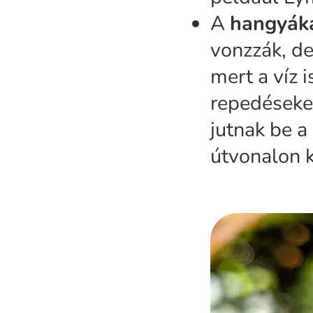
A
hangyák
vonzzák, d
mert a víz 
repedéseken
jutnak be a 
útvonalon 