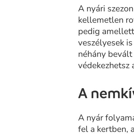
A nyári szezon
kellemetlen r
pedig amellett
veszélyesek i
néhány bevált
védekezhetsz a
A nemkí
A nyár folyam
fel a kertben,