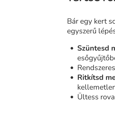
Bár egy kert s
egyszerű lépé
Szüntesd m
esőgyűjtőből
Rendszere
Ritkítsd m
kellemetlen
Ültess rova