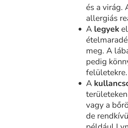
és a virág.
allergiás re
A
legyek
el
ételmaradék
meg. A lába
pedig könny
felületekre.
A
kullancs
területeken
vagy a bőr
de rendkívü
például Ly