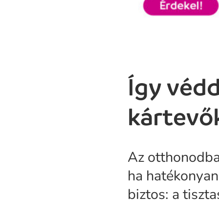
Így véd
kártevők
Az otthonodba
ha hatékonyan 
biztos: a tiszt