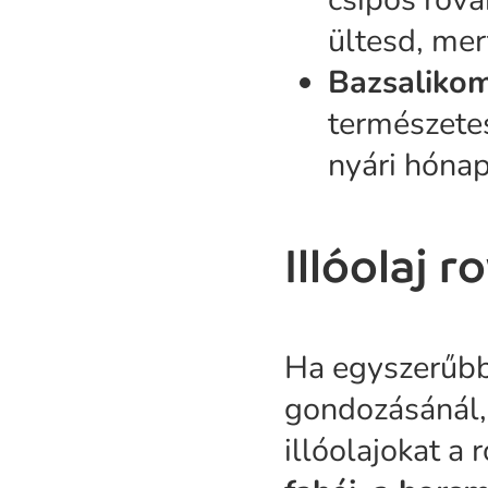
ültesd, mer
Bazsalikom
természete
nyári hóna
Illóolaj 
Ha egyszerűbb
gondozásánál,
illóolajokat a 