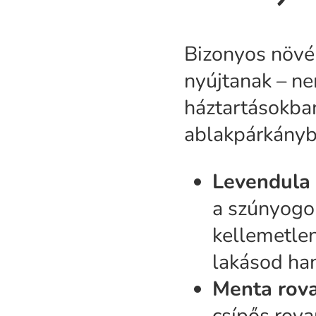
Bizonyos növé
nyújtanak – ne
háztartásokban
ablakpárkányba
Levendula 
a szúnyogok
kellemetlen
lakásod han
Menta rova
csípős rova