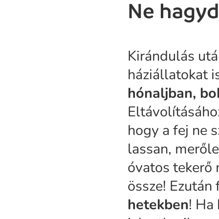
Ne hagyd 
Kirándulás utá
háziállatokat 
hónaljban, bo
Eltávolításáh
hogy a fej ne 
lassan, merőle
óvatos tekerő 
össze! Ezután 
hetekben
! Ha