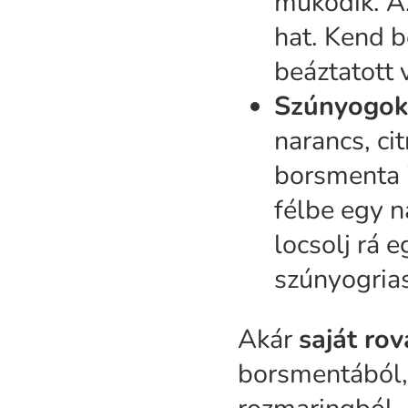
működik. Az
hat. Kend b
beáztatott 
Szúnyogok
narancs, ci
borsmenta i
félbe egy n
locsolj rá 
szúnyogrias
Akár
saját rov
borsmentából, 