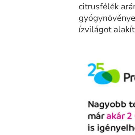
citrusfélék ar
gyógynövények
ízvilágot alakí