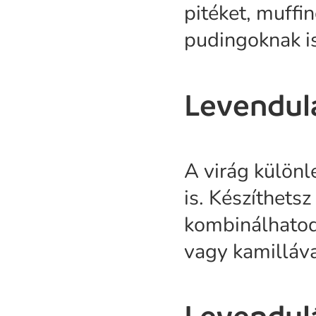
pitéket, muffin
pudingoknak is
Levendul
A virág különl
is. Készíthetsz
kombinálhatod
vagy kamilláva