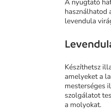
A nyugtató hat
használhatod 
levendula virá
Levendul
Készíthetsz ill
amelyeket a l
mesterséges il
szolgálatot tes
a molyokat.