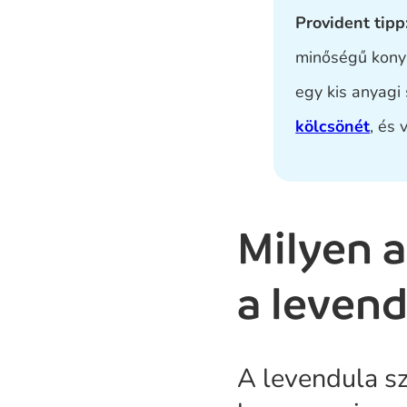
Provident tipp
minőségű konyh
egy kis anyagi
kölcsönét
, és 
Milyen 
a leven
A levendula sz