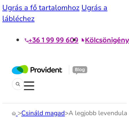
Ugrás a fő tartalomhoz
Ugrás a
lábléchez
+36 1 99 99 609
Kölcsönigény
>
Csináld magad
>
A legjobb levendula 