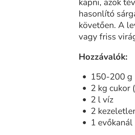
kapni, azok té
hasonlító sárg
követően. A le
vagy friss virá
Hozzávalók:
150-200 g
2 kg cukor 
2 l víz
2 kezeletle
1 evőkanál