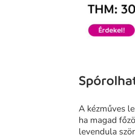
Spórolhat
A kézműves lev
ha magad főzö
levendula szörp