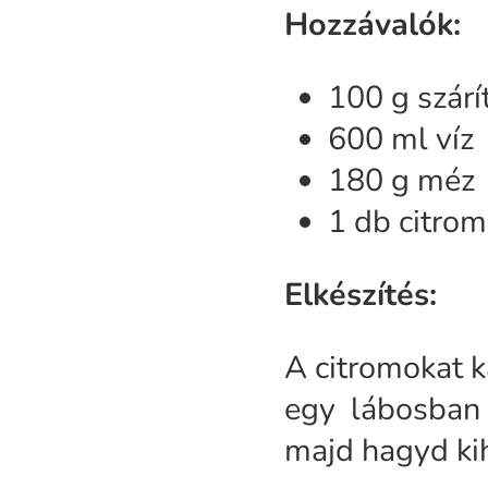
Hozzávalók:
100 g szárí
600 ml víz
180 g méz
1 db citrom
Elkészítés:
A citromokat k
egy lábosban é
majd hagyd kih