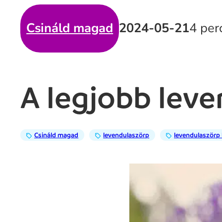
Csináld magad
2024-05-21
4 per
A legjobb lev
Csináld magad
levendulaszörp
levendulaszörp 