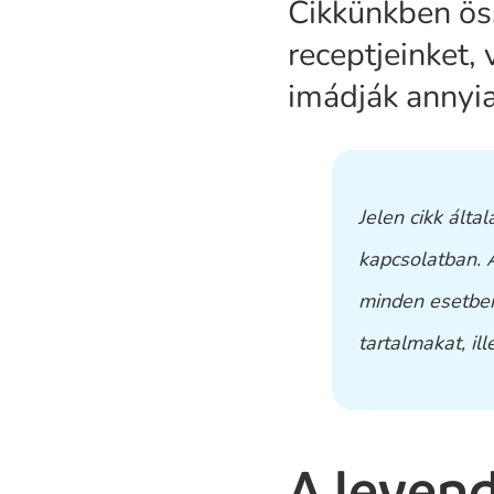
Cikkünkben ös
receptjeinket,
imádják annyia
Jelen cikk álta
kapcsolatban. 
minden esetben
tartalmakat, il
A levend