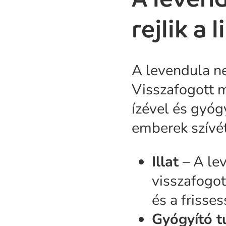
rejlik a
A levendula ne
Visszafogott m
ízével és gyóg
emberek szívét
Illat
– A le
visszafogot
és a frisses
Gyógyító t