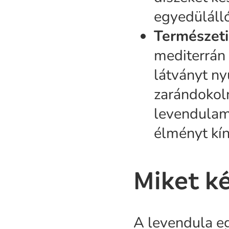
egyedüláll
Természeti
mediterrán 
látványt ny
zarándokoln
levendulame
élményt kín
Miket k
A levendula e