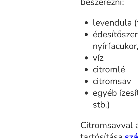
beszerezni:
levendula (f
édesítőszer
nyírfacukor, 
víz
citromlé
citromsav
egyéb ízesí
stb.)
Citromsavval a
tartósítása
szá