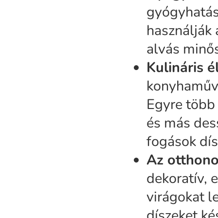
gyógyhatása
használják 
alvás minős
Kulináris é
konyhaművé
Egyre több 
és más dess
fogások dís
Az otthon
dekoratív, 
virágokat l
díszeket ké