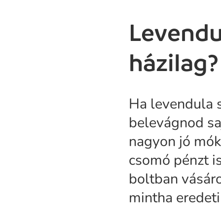
Levendu
házilag
Ha levendula 
belevágnod saj
nagyon jó móka
csomó pénzt is
boltban vásáro
mintha eredeti