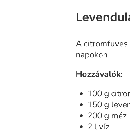
Levendul
A citromfüves 
napokon.
Hozzávalók:
100 g citr
150 g leve
200 g méz
2 l víz