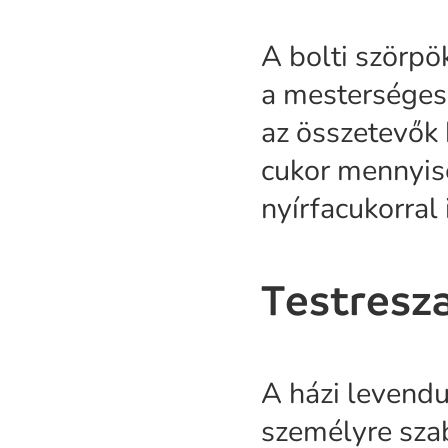
A bolti szörpö
a mesterséges 
az összetevők 
cukor mennyisé
nyírfacukorral 
Testresz
A házi levendu
személyre szab