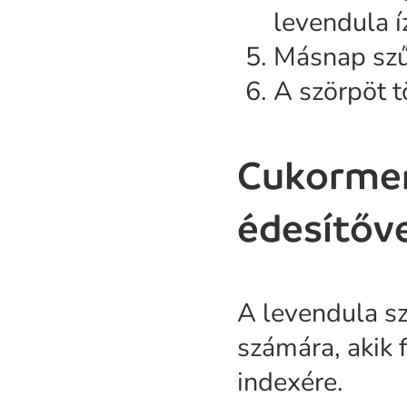
levendula íz
Másnap szűr
A szörpöt t
Cukormen
édesítőv
A levendula sz
számára, akik 
indexére.