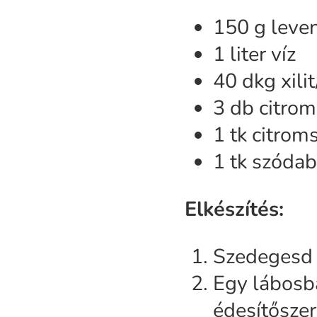
150 g leven
1 liter víz
40 dkg xilit
3 db citrom
1 tk citrom
1 tk szóda
Elkészítés:
Szedegesd l
Egy lábosba
édesítőszer