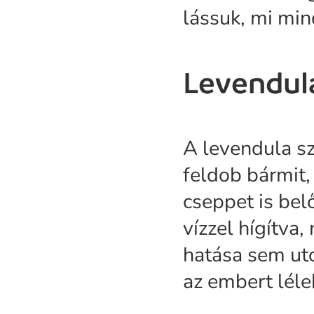
lássuk, mi mi
Levendul
A levendula szö
feldob bármit,
cseppet is belő
vízzel hígítva
hatása sem uto
az embert léle