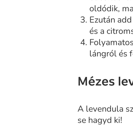
oldódik, ma
Ezután add 
és a citrom
Folyamatos 
lángról és 
Mézes le
A levendula s
se hagyd ki!