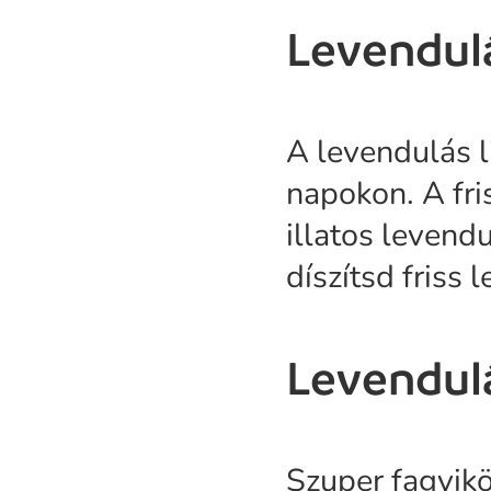
Levendul
A levendulás l
napokon. A fri
illatos levendu
díszítsd friss 
Levendulá
Szuper fagyik