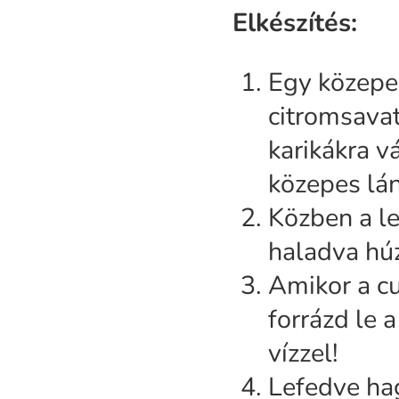
Elkészítés:
Egy közepes
citromsavat
karikákra v
közepes lán
Közben a le
haladva húz
Amikor a cu
forrázd le 
vízzel!
Lefedve ha