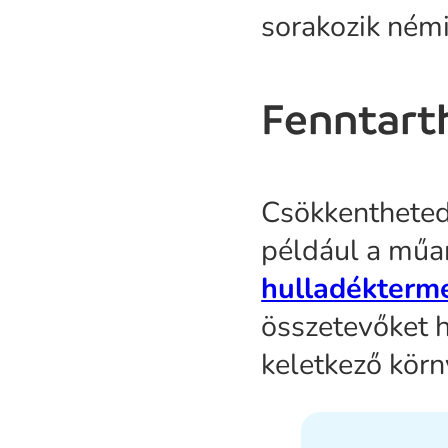
sorakozik némi
Fenntart
Csökkentheted
például a műa
hulladékterm
összetevőket h
keletkező körn