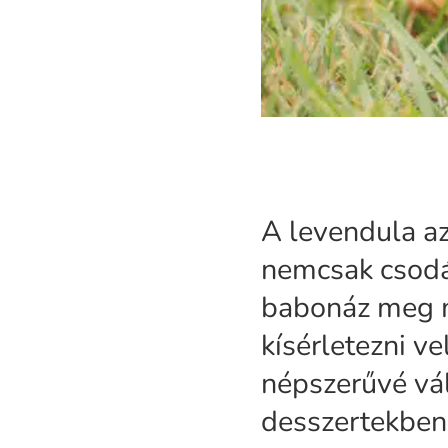
A levendula a
nemcsak csodás
babonáz meg mi
kísérletezni v
népszerűvé vált
desszertekben,