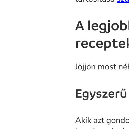
A legjob
recepte
Jöjjön most né
Egyszerű 
Akik azt gondo