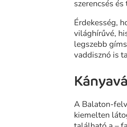
szerencsés és 
Érdekesség, h
világhírűvé, h
legszebb gíms
vaddisznó is t
Kányavár
A Balaton-felv
kiemelten láto
található a – f