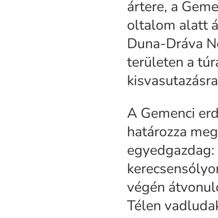
ártere, a Geme
oltalom alatt 
Duna-Dráva Ne
területen a tú
kisvasutazásra
A Gemenci erdő
határozza meg
egyedgazdag: e
kerecsensólyom
végén átvonuló
Télen vadludak