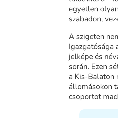
egyetlen olyan
szabadon, veze
A szigeten nem
Igazgatósága 
jelképe és név
során. Ezen sé
a Kis-Balaton 
állomásokon t
csoportot mad