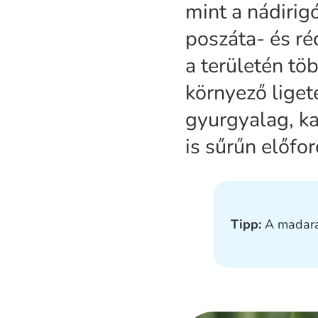
mint a nádirig
poszáta- és ré
a területén tö
környező lige
gyurgyalag, ka
is sűrűn előfor
Tipp:
A madara