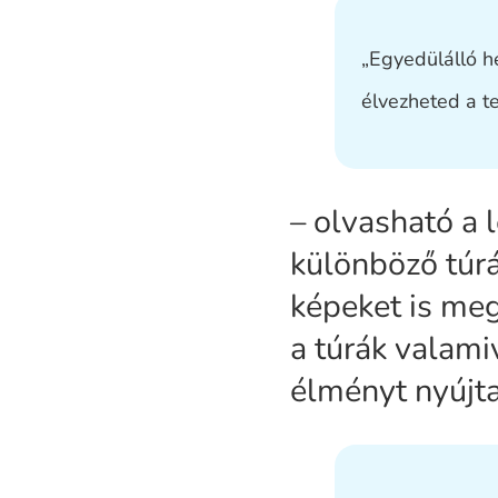
„Egyedülálló h
élvezheted a t
– olvasható a 
különböző túr
képeket is meg
a túrák valami
élményt nyújta