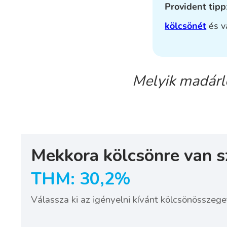
Provident tipp
kölcsönét
és v
Melyik madárle