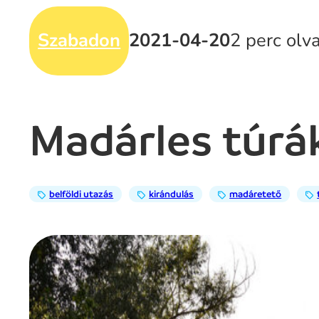
Szabadon
2021-04-20
2 perc olv
Madárles túr
belföldi utazás
kirándulás
madáretető