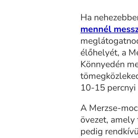
Ha nehezebben
mennél messzi
meglátogatnod
élőhelyét, a 
Könnyedén meg
tömegközlekedé
10-15 percnyi 
A Merzse-mocs
övezet, amely 
pedig rendkívü