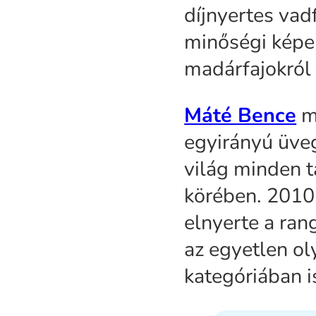
díjnyertes vadf
minőségi képek
madárfajokról
Máté Bence
mu
egyirányú üve
világ minden t
körében. 2010
elnyerte a ran
az egyetlen oly
kategóriában is