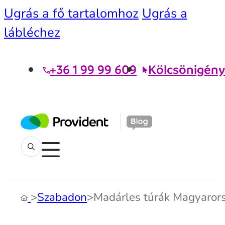
Ugrás a fő tartalomhoz
Ugrás a
lábléchez
+36 1 99 99 609
Kölcsönigény
>
Szabadon
>
Madárles túrák Magyaror