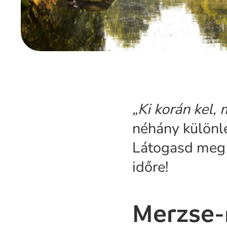
„Ki korán kel, 
néhány különl
Látogasd meg 
időre!
Merzse