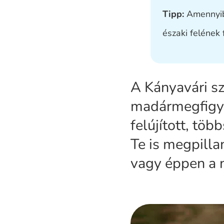
Tipp:
Amennyibe
északi felének 
A Kányavári sz
madármegfigyel
felújított, töb
Te is megpilla
vagy éppen a n