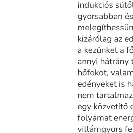
indukciós sütő
gyorsabban és
melegíthessün
kizárólag az e
a kezünket a f
annyi hátrány 
hőfokot, valam
edényeket is h
nem tartalmaz
egy közvetítő 
folyamat energ
villámgyors fe