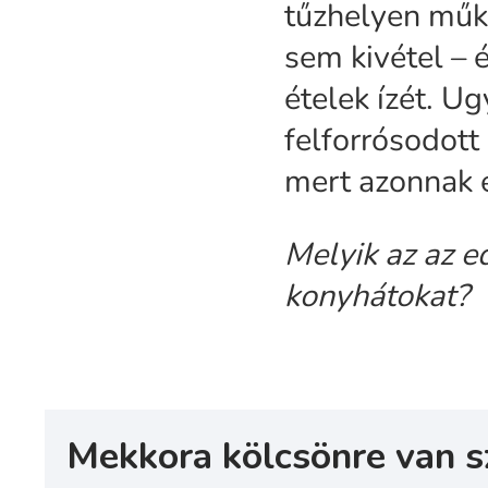
tűzhelyen műkö
sem kivétel – é
ételek ízét. U
felforrósodott
mert azonnak e
Melyik az az e
konyhátokat?