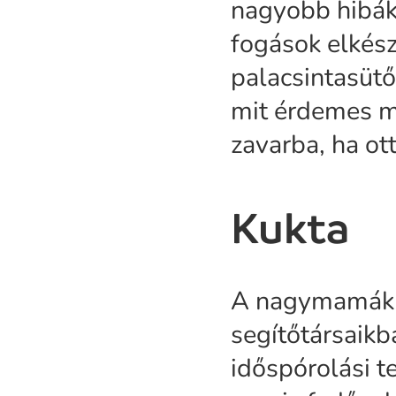
nagyobb hibák
fogások elkész
palacsintasütő
mit érdemes m
zavarba, ha ot
Kukta
A nagymamák s
segítőtársaikb
időspórolási te