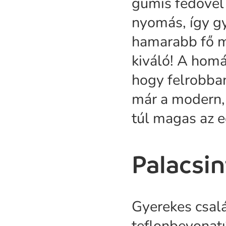
gumis fedővel
nyomás, így gy
hamarabb fő m
kiváló! A homá
hogy felrobba
már a modern, 
túl magas az 
Palacsi
Gyerekes csalá
teflonbevonatú