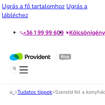
Ugrás a fő tartalomhoz
Ugrás a
lábléchez
+36 1 99 99 609
Kölcsönigény
>
Tudatos tippek
>
Szereld fel a konyhá