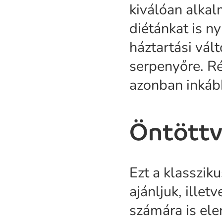
kiválóan alkal
diétánkat is n
háztartási vál
serpenyőre. Ré
azonban inkább
Öntöttv
Ezt a klassziku
ajánljuk, ille
számára is el