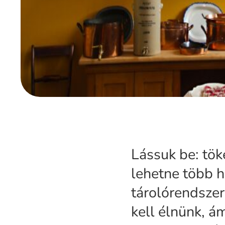
Lássuk be: tök
lehetne több h
tárolórendszer
kell élnünk, á