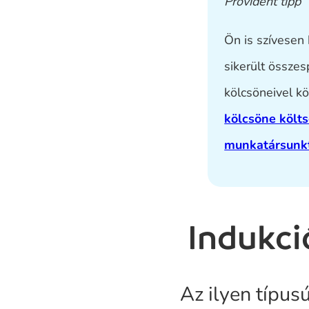
Provident tipp
Ön is szívesen
sikerült összes
kölcsöneivel 
kölcsöne költs
munkatársunkt
Indukci
Az ilyen típus