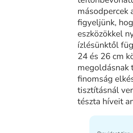
másodpercek al
figyeljünk, ho
eszközökkel ny
ízlésünktől fü
24 és 26 cm k
megoldásnak tű
finomság elkés
tisztításnál ve
tészta híveit 