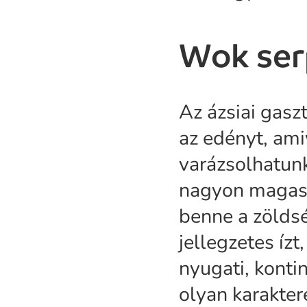
Wok se
Az ázsiai gas
az edényt, ami
varázsolhatunk
nagyon magas h
benne a zöldsé
jellegzetes íz
nyugati, konti
olyan karakter