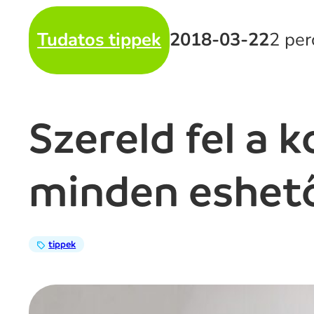
Tudatos tippek
2018-03-22
2 per
Szereld fel a 
minden eshet
tippek