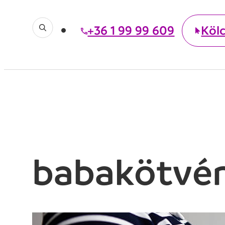
+36 1 99 99 609
Köl
babakötvé