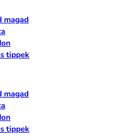
d magad
ca
don
s tippek
d magad
ca
don
s tippek