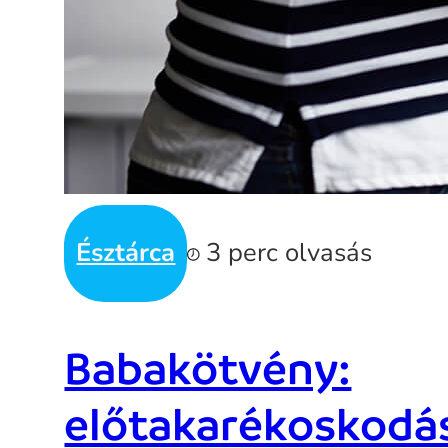
Észtárca
3 perc olvasás
Babakötvény:
előtakarékoskodá