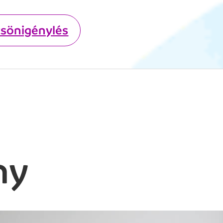
csönigénylés
ny