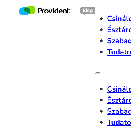
Csinál
Észtár
Szaba
Tudato
Csinál
Észtár
Szaba
Tudato