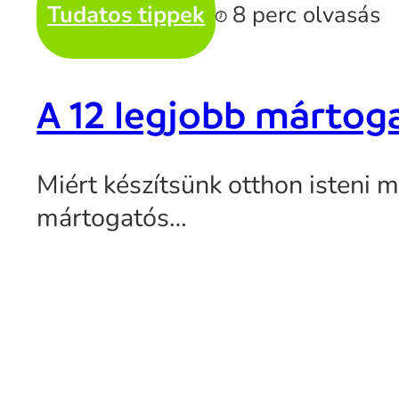
Tudatos tippek
8 perc olvasás
A 12 legjobb mártog
Miért készítsünk otthon isteni
mártogatós…