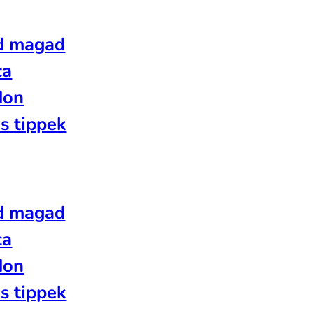
d magad
ca
don
s tippek
d magad
ca
don
s tippek