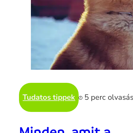
Tudatos tippek
5 perc olvasá
Minden, amit a