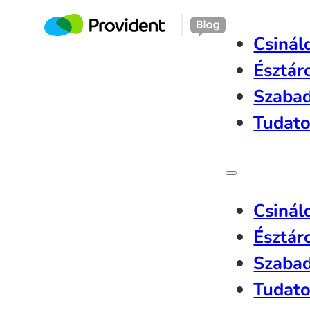
Csinál
Észtár
Szaba
Tudato
Csinál
Észtár
Szaba
Tudato