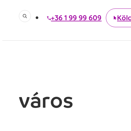
+36 1 99 99 609
Köl
város