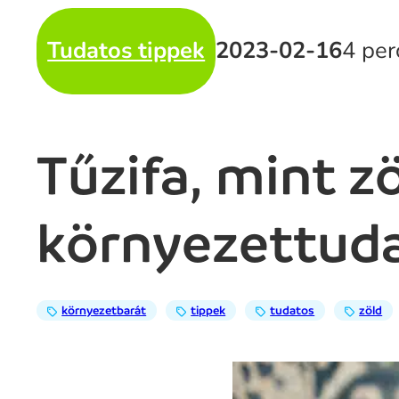
Tudatos tippek
2023-02-16
4 per
Tűzifa, mint z
környezettud
környezetbarát
tippek
tudatos
zöld