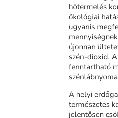
hőtermelés kor
ökológiai hatá
ugyanis megfel
mennyiségnek. 
újonnan ültete
szén-dioxid. 
fenntartható m
szénlábnyoma
A helyi erdőga
természetes kö
jelentősen csö