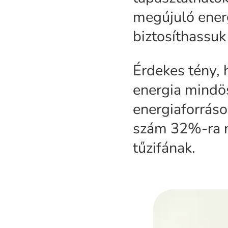
megújuló energ
biztosíthassuk
Érdekes tény,
energia mindö
energiaforráso
szám 32%-ra n
tűzifának.