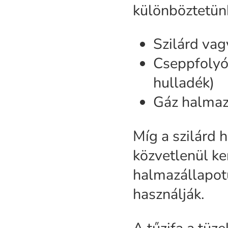
különböztetün
Szilárd vagy
Cseppfolyós
hulladék)
Gáz halmaz
Míg a szilárd
közvetlenül ke
halmazállapot
használják.