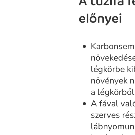
A tűzifa 
előnyei
Karbonsemle
növekedése 
légkörbe ki
növények n
a légkörből
A fával val
szerves rés
lábnyomunka