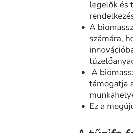
legelők és
rendelkezé
A biomassza
számára, ho
innovációba
tüzelőanya
A biomassza
támogatja a
munkahelye
Ez a megúju