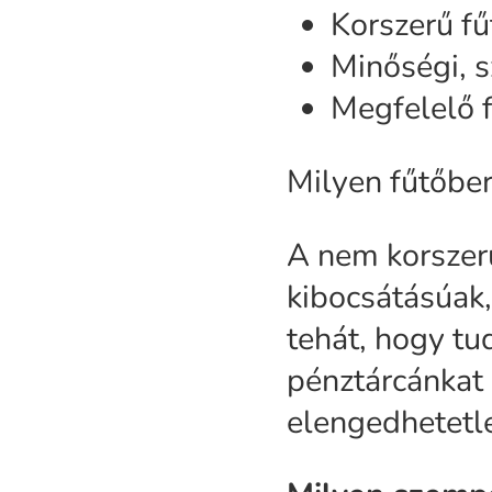
Korszerű f
Minőségi, s
Megfelelő f
Milyen fűtőbe
A nem korszer
kibocsátásúak,
tehát, hogy tu
pénztárcánkat 
elengedhetetl