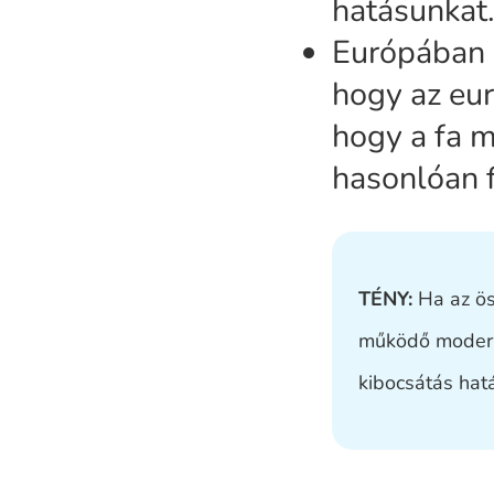
hatásunkat
Európában a
hogy az eur
hogy a fa m
hasonlóan 
TÉNY:
Ha az ös
működő modern 
kibocsátás hat