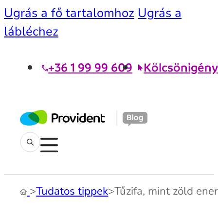
Ugrás a fő tartalomhoz
Ugrás a
lábléchez
+36 1 99 99 609
Kölcsönigény
>
Tudatos tippek
>
Tűzifa, mint zöld en