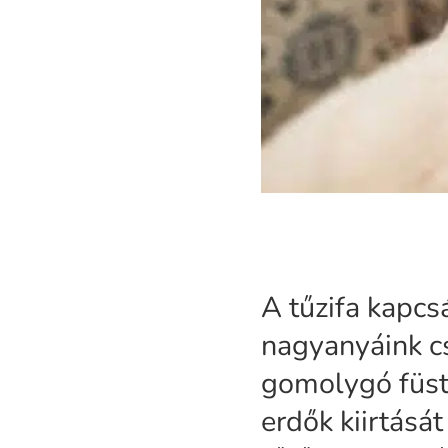
A tűzifa kapcs
nagyanyáink c
gomolygó füstf
erdők kiirtását