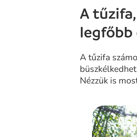
A tűzifa
legfőbb 
A tűzifa számo
büszkélkedhet,
Nézzük is mos