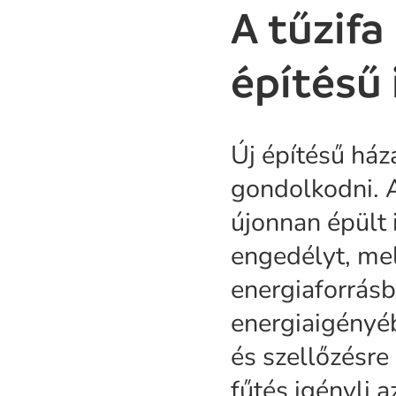
A tűzifa
építésű
Új építésű ház
gondolkodni. A
újonnan épült 
engedélyt, me
energiaforrásb
energiaigényéb
és szellőzésre
fűtés igényli 