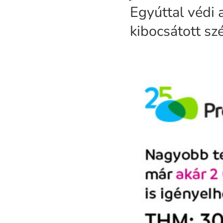
Egyúttal védi 
kibocsátott s