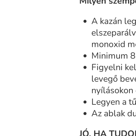
Milyen szempo
A kazán leg
elszeparálv
monoxid mé
Minimum 82
Figyelni ke
levegő beve
nyílásokon 
Legyen a tű
Az ablak d
JÓ, HA TUDO