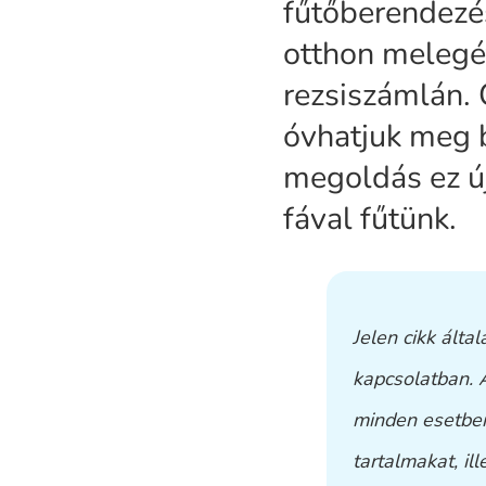
fűtőberendezé
otthon melegé
rezsiszámlán.
óvhatjuk meg b
megoldás ez új
fával fűtünk.
Jelen cikk álta
kapcsolatban. 
minden esetben
tartalmakat, il