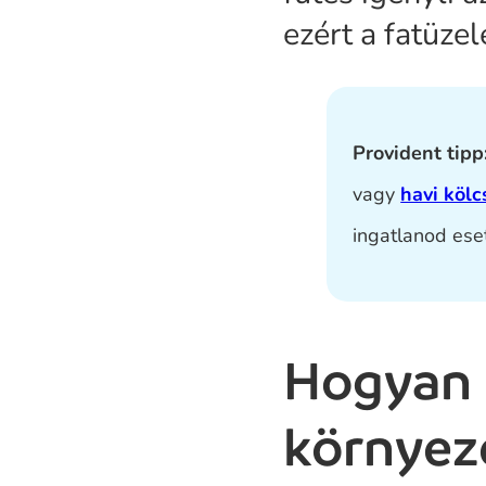
ezért a fatüze
Provident tipp
vagy
havi kölc
ingatlanod ese
Hogyan 
környez