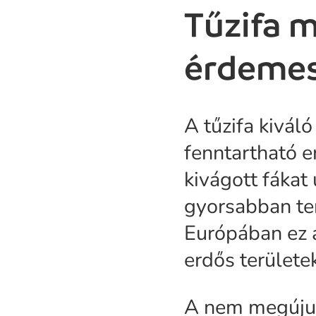
Tűzifa m
érdemes
A tűzifa kivál
fenntartható e
kivágott fákat 
gyorsabban te
Európában ez 
erdős terület
A nem megújuló