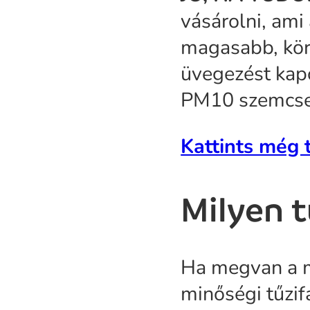
vásárolni, ami 
magasabb, kör
üvegezést kap
PM10 szemcsem
Kattints még 
Milyen t
Ha megvan a m
minőségi tűzif