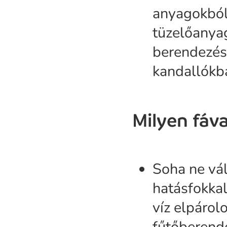
anyagokból
tüzelőanya
berendezés
kandallókba
Milyen fáva
Soha ne vá
hatásfokkal
víz elpárol
fűtőberend