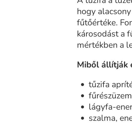
A tűzifa a tüz
hogy alacsony
fűtőértéke. Fo
károsodást a 
mértékben a l
Miből állítjá
tűzifa aprí
fűrészüzem
lágyfa-ener
szalma, ene