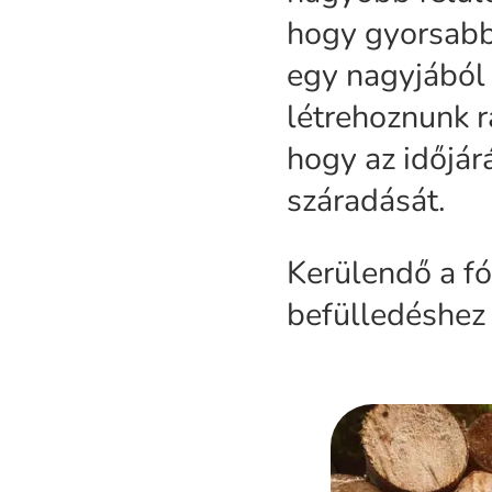
hogy gyorsabb
egy nagyjából 
létrehoznunk r
hogy az időjár
száradását.
Kerülendő a fó
befülledéshez 