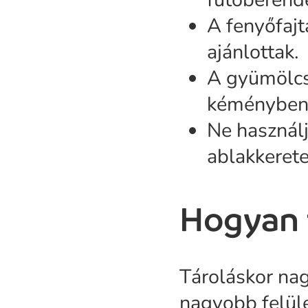
A fenyőfaj
ajánlottak.
A gyümölcs
kéményben 
Ne használju
ablakkerete
Hogyan t
Tároláskor nag
nagyobb felüle