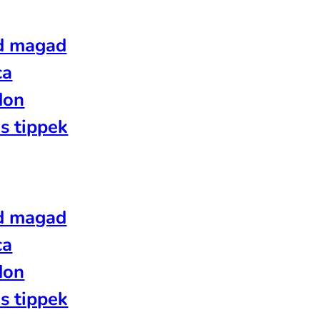
d magad
ca
don
s tippek
d magad
ca
don
s tippek