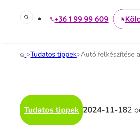
+36 1 99 99 609
Köl
>
Tudatos tippek
>
Autó felkészítése 
Tudatos tippek
2024-11-18
2 p