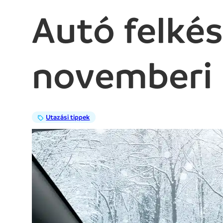
Autó felkés
novemberi 
Utazási tippek