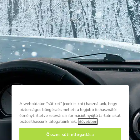
A weboldalon "sütiket” (cookie-kat) használunk, hogy
biztonságos böngészés mellett a legjobb felhasználói
élményt, illetve releváns információt nyújtó tartalmakat
biztosíthassunk látogatóinknak.
Bővebben
Összes süti elfogadása