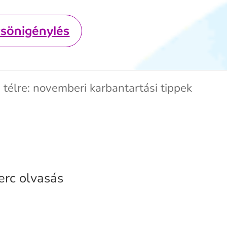
csönigénylés
a télre: novemberi karbantartási tippek
erc olvasás