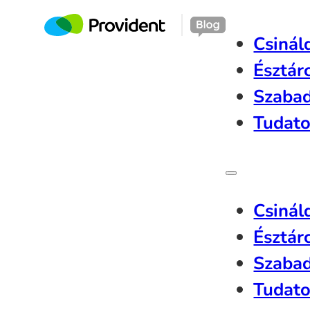
Csinál
Észtár
Szaba
Tudato
Csinál
Észtár
Szaba
Tudato