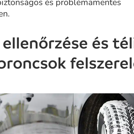
 biztonságos és problémamentes
en.
ellenőrzése és tél
roncsok felszere