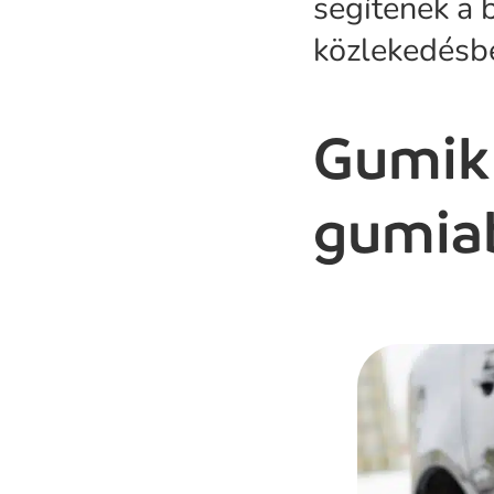
segítenek a
közlekedésb
Gumik 
gumiab