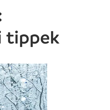
:
 tippek