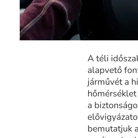
A téli idősz
alapvető fon
járművét a h
hőmérséklet 
a biztonság
elővigyázato
bemutatjuk a