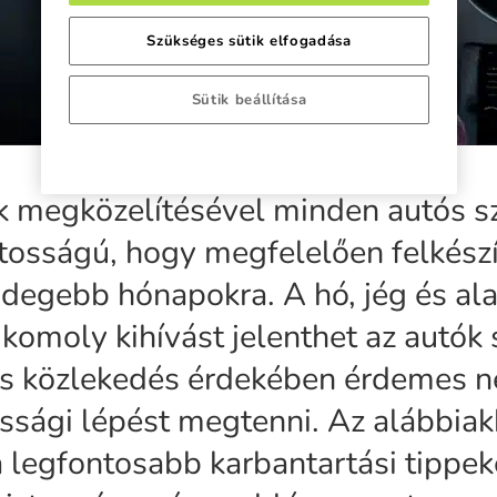
Szükséges sütik elfogadása
Sütik beállítása
ak megközelítésével minden autós 
tosságú, hogy megfelelően felkész
idegebb hónapokra. A hó, jég és al
komoly kihívást jelenthet az autók
os közlekedés érdekében érdemes 
ssági lépést megtenni. Az alábbia
 legfontosabb karbantartási tippek