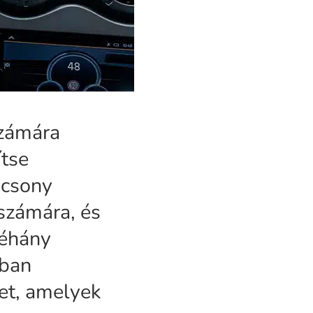
számára
ítse
acsony
 számára, és
néhány
kban
et, amelyek