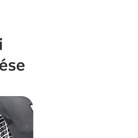
i
lése