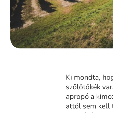
Ki mondta, hog
szőlőtőkék var
apropó a kimoz
attól sem kell