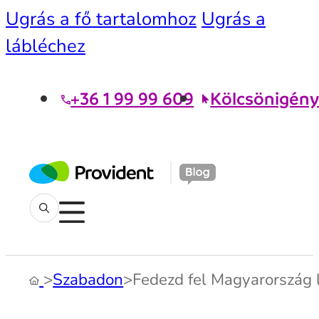
Ugrás a fő tartalomhoz
Ugrás a
lábléchez
+36 1 99 99 609
Kölcsönigény
>
Szabadon
>
Fedezd fel Magyarország 