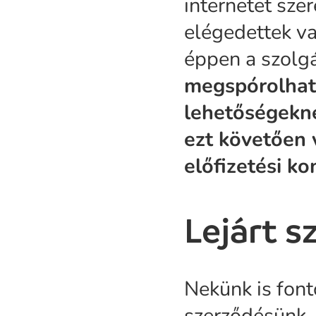
internetet sze
elégedettek va
éppen a szolgá
megspórolhatu
lehetőségekne
ezt követően 
előfizetési ko
Lejárt s
Nekünk is font
szerződésünk,