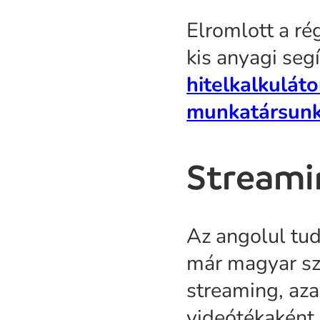
Elromlott a ré
kis anyagi seg
hitelkalkuláto
munkatársunk
Streami
Az angolul tu
már magyar szi
streaming, azaz
videótékaként 