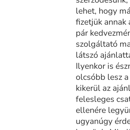
lehet, hogy má
fizetjük annak
pár kedvezmén
szolgáltató ma
látszó ajánlatt
Ilyenkor is és
olcsóbb lesz a 
kikerül az ajá
felesleges csa
ellenére legyü
ugyanúgy érdek