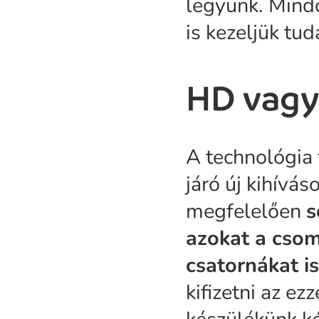
legyünk. Mindö
is kezeljük tu
HD vag
A technológia 
járó új kihívá
megfelelően
s
azokat a cso
csatornákat i
kifizetni az ez