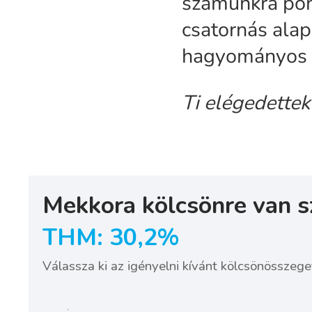
számunkra pon
csatornás alap
hagyományos t
Ti elégedettek