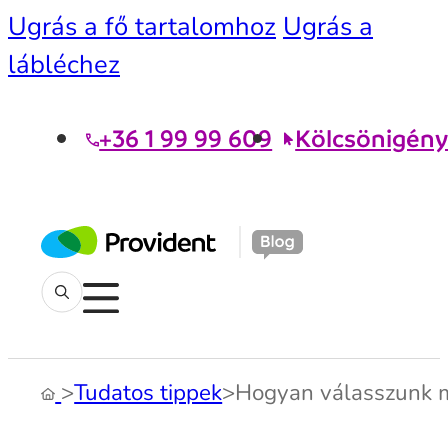
Ugrás a fő tartalomhoz
Ugrás a
lábléchez
+36 1 99 99 609
Kölcsönigény
>
Tudatos tippek
>
Hogyan válasszunk 