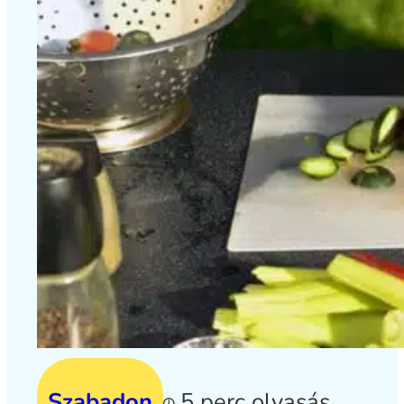
Szabadon
5 perc olvasás