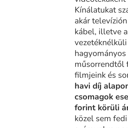
Kínálatukat sz
akár televízió
kábel, illetve 
vezetéknélküli
hagyományos c
műsorrendtől 
filmjeink és so
havi díj alap
csomagok ese
forint körüli á
közel sem fedi 