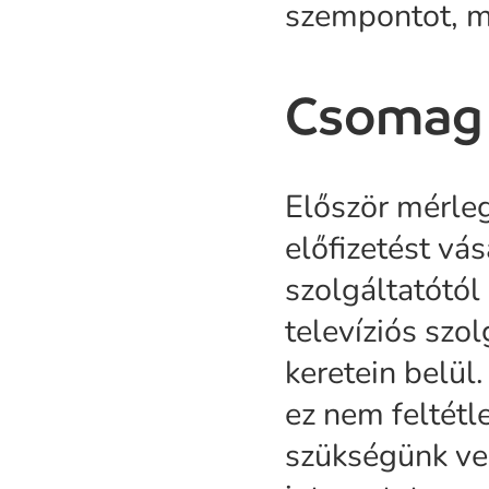
szempontot, m
Csomag
Először mérleg
előfizetést vá
szolgáltatótól
televíziós sz
keretein belül
ez nem feltétl
szükségünk ve