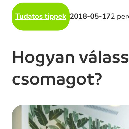
Tudatos tippek
2018-05-17
2 per
Hogyan válass
csomagot?