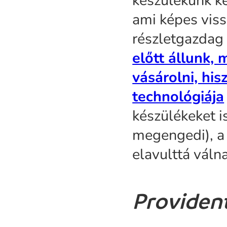
készülékünk ké
ami képes vis
részletgazdag 
előtt állunk, 
vásárolni, his
technológiája
készülékeket i
megengedi), a
elavulttá váln
Provident