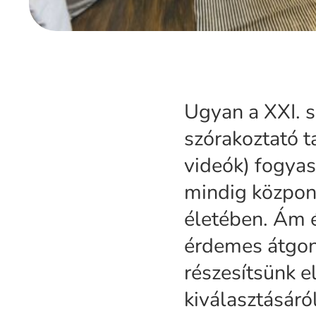
Ugyan a XXI. 
szórakoztató t
videók) fogyas
mindig központ
életében. Ám é
érdemes átgon
részesítsünk e
kiválasztásáró