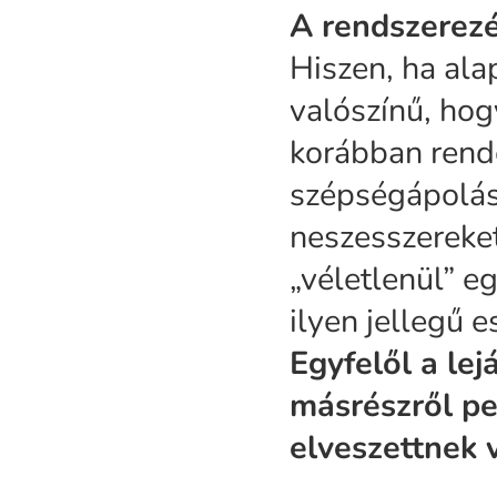
A rendszerezé
Hiszen, ha ala
valószínű, hog
korábban rend
szépségápolási
neszesszereke
„véletlenül” e
ilyen jellegű 
Egyfelől a le
másrészről pe
elveszettnek 