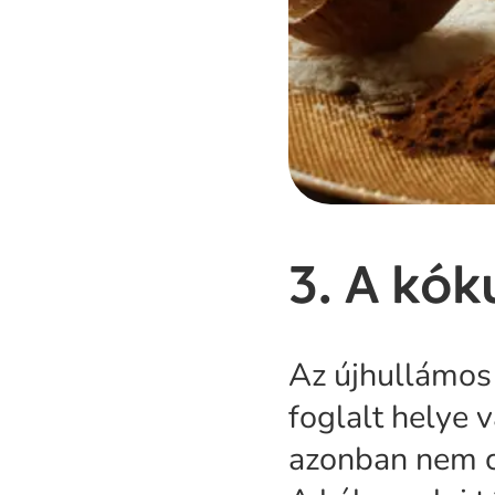
3. A kók
Az újhullámos
foglalt helye 
azonban nem cs