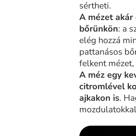
sértheti.
A mézet akár 
bőrünkön
: a 
elég hozzá min
pattanásos bőr
felkent mézet, 
A méz egy kev
citromlével k
ajkakon is
. Ha
mozdulatokkal 