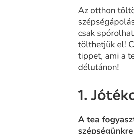
Az otthon tölt
szépségápolás
csak spórolhat
tölthetjük el!
tippet, ami a 
délutánon!
1. Jóték
A tea fogyasz
szépségünkre i