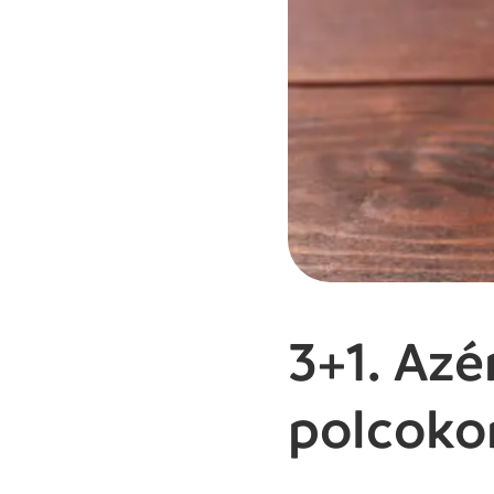
3+1. Azé
polcoko