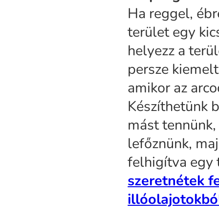
Ha reggel, ébr
terület egy kics
helyezz a terül
persze kiemelte
amikor az arco
Készíthetünk be
mást tennünk, 
lefőznünk, maj
felhigítva egy 
szeretnétek f
illóolajotokbó