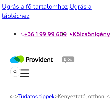
Ugrás a fő tartalomhoz
Ugrás a
lábléchez
+36 1 99 99 609
Kölcsönigény
>
Tudatos tippek
>
Kényeztető, otthoni 