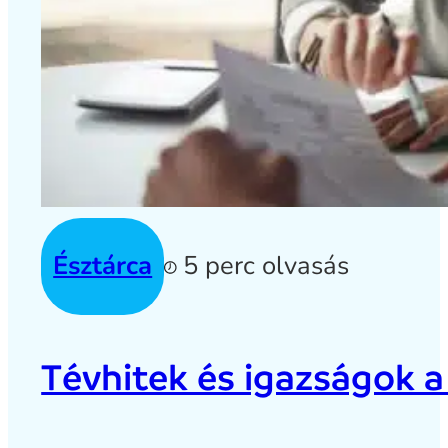
Észtárca
5 perc olvasás
Tévhitek és igazságok a