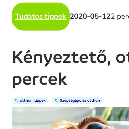
Tudatos tippek
2020-05-12
2 per
Kényeztető, o
percek
otthoni tippek
Szépségápolás otthon