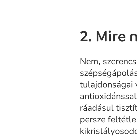
2. Mire 
Nem, szerencs
szépségápolás
tulajdonságai v
antioxidánssal
ráadásul tisztí
persze feltétl
kikristályosodo