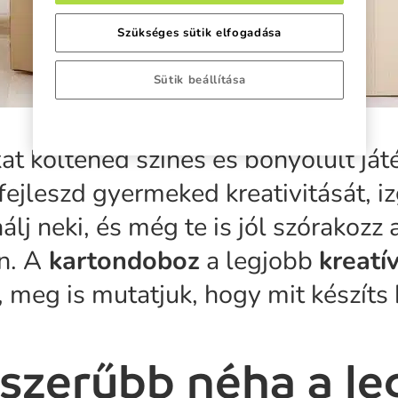
Szükséges sütik elfogadása
Sütik beállítása
at költened színes és bonyolult ját
fejleszd gyermeked kreativitását, 
nálj neki, és még te is jól szórakozz
n. A
kartondoboz
a legjobb
kreatí
, meg is mutatjuk, hogy mit készíts 
szerűbb néha a le