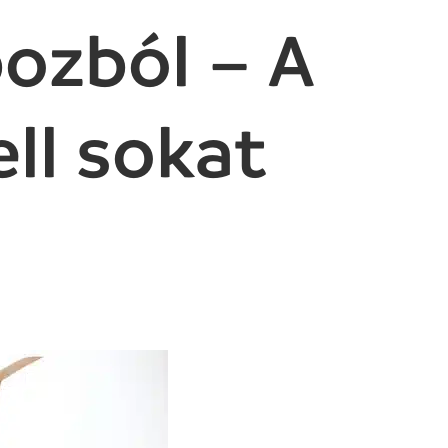
bozból – A
ll sokat