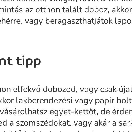
intás az otthon talált doboz, akkor 
fehérre, vagy beragaszthatjátok lapo
nt tipp
hon elfekvő dobozod, vagy csak újat
akkor lakberendezési vagy papír bol
t vásárolhatsz egyet-kettőt, de érd
 a szomszédokat, vagy akár a sar