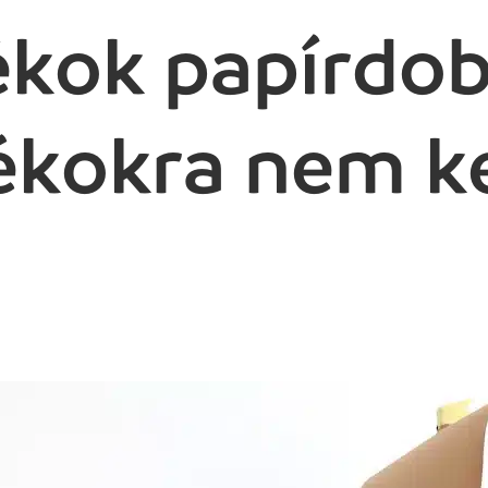
ékok papírdo
ékokra nem ke