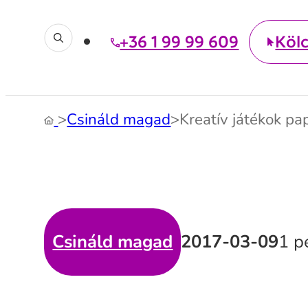
+36 1 99 99 609
Köl
>
Csináld magad
>
Kreatív játékok pa
Csináld magad
2017-03-09
1 p