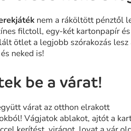
erekjáték
nem a ráköltött pénztől l
színes filctoll, egy-két kartonpapír é
ált ötlet a legjobb szórakozás lesz
és neked is!
ek be a várat!
gyütt várat az otthon elrakott
kból! Vágjatok ablakot, ajtót a kar
lccel kerítést, virágot, lovat a vár o