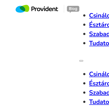
Csinál
Észtár
Szaba
Tudato
Csinál
Észtár
Szaba
Tudato