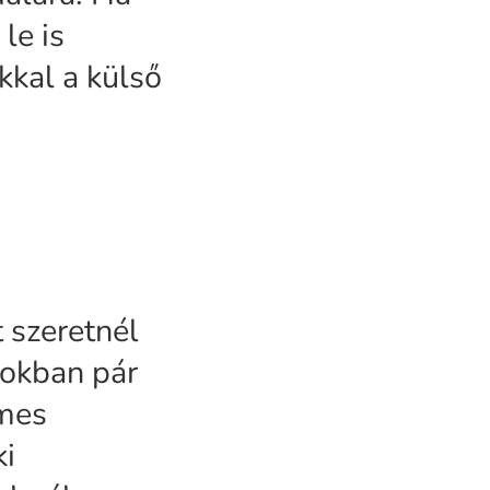
le is
kkal a külső
 szeretnél
tokban pár
emes
ki