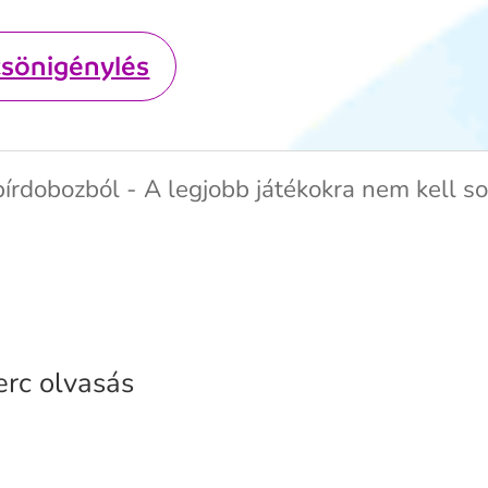
csönigénylés
pírdobozból - A legjobb játékokra nem kell s
erc olvasás