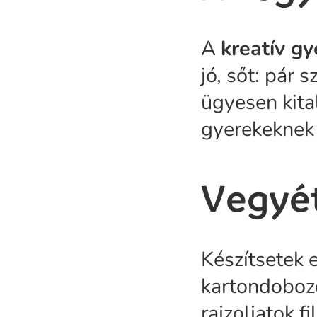
A
kreatív gy
jó, sőt: pár 
ügyesen kital
gyerekeknek 
Vegyét
Készítsetek e
kartondobozo
rajzoljatok fi