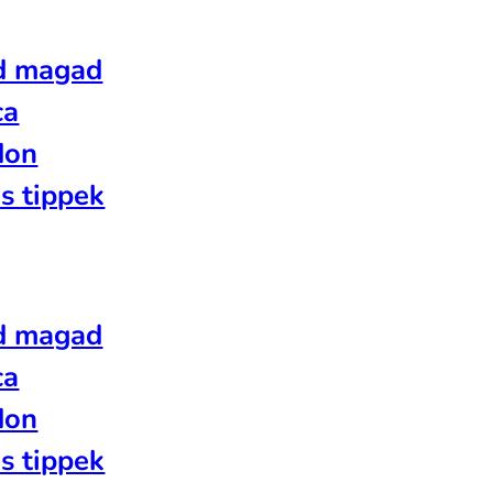
d magad
ca
don
s tippek
d magad
ca
don
s tippek