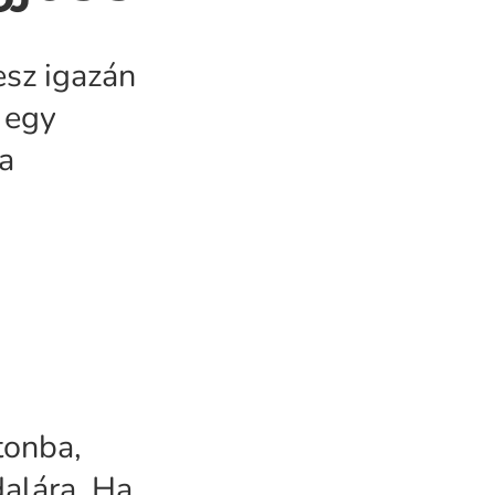
esz igazán
s egy
 a
tonba,
ldalára. Ha