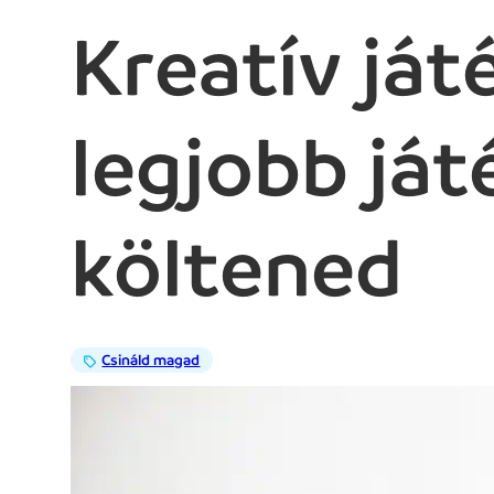
Kreatív ját
legjobb ját
költened
Csináld magad