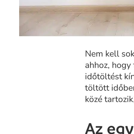
Nem kell sok
ahhoz, hogy 
időtöltést kí
töltött időbe
közé tartozik
Az egy