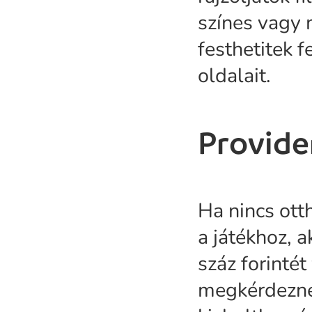
színes vagy m
festhetitek 
oldalait.
Provide
Ha nincs ott
a játékhoz, 
száz forinté
megkérdezned