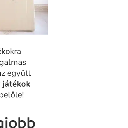
ékokra
izgalmas
 az együtt
v
játékok
belőle!
gjobb