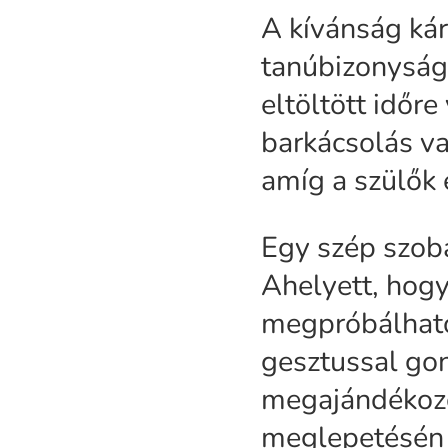
A kívánság kár
tanúbizonyság
eltöltött időre
barkácsolás va
amíg a szülők 
Egy szép szob
Ahelyett, hogy
megpróbálhatod
gesztussal go
megajándékozot
meglepetésén f