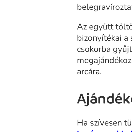
belegravírozta
Az együtt tölt
bizonyítékai a
csokorba gyűj
megajándékozo
arcára.
Ajándék
Ha szívesen tü