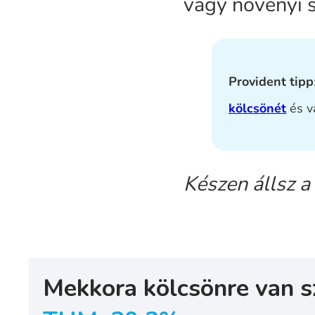
vagy növényi s
Provident tipp
kölcsönét
és v
Készen állsz a