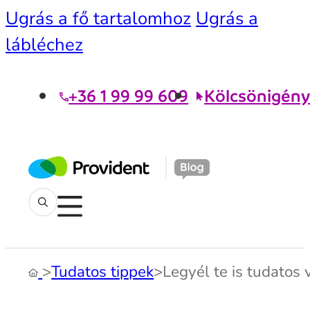
Ugrás a fő tartalomhoz
Ugrás a
lábléchez
+36 1 99 99 609
Kölcsönigény
>
Tudatos tippek
>
Legyél te is tudatos