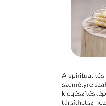
A spiritualitás
személyre sza
kiegészítéskép
társíthatsz ho