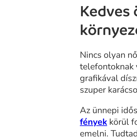
Kedves 
környez
Nincs olyan nő
telefontoknak 
grafikával dísz
szuper karácso
Az ünnepi idő
fények
körül f
emelni. Tudtad