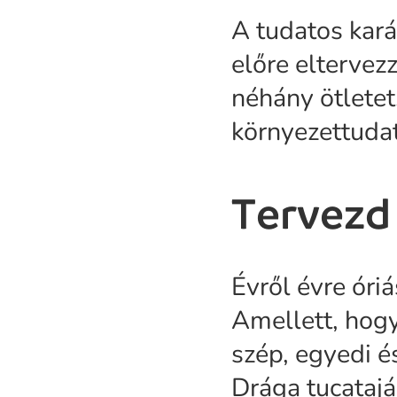
A tudatos kará
előre eltervez
néhány ötletet
környezettudat
Tervezd
Évről évre óriá
Amellett, hogy
szép, egyedi é
Drága tucatajá