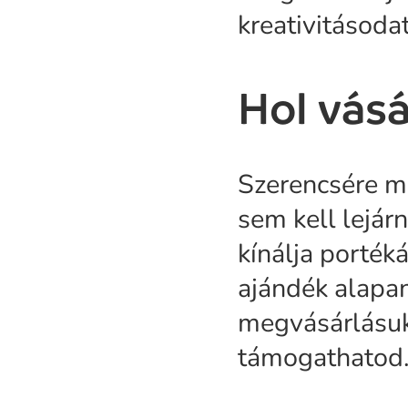
kreativitásodat
Hol vásá
Szerencsére ma
sem kell lejár
kínálja porték
ajándék alapan
megvásárlásukk
támogathatod