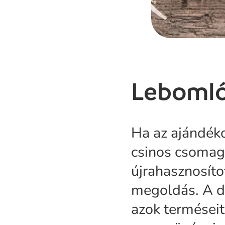
Lebomló
Ha az ajándék
csinos csomago
újrahasznosíto
megoldás. A d
azok terméseit,