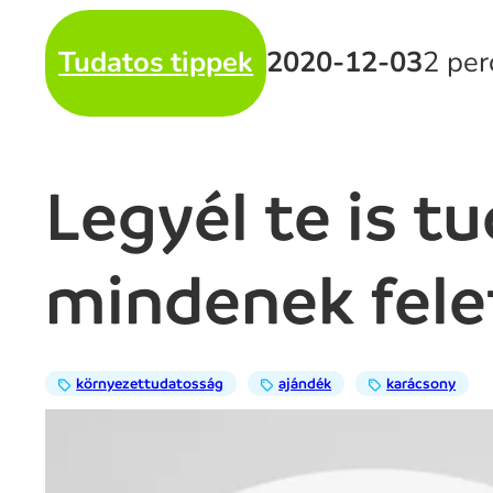
Tudatos tippek
2020-12-03
2 per
Legyél te is t
mindenek fele
környezettudatosság
ajándék
karácsony