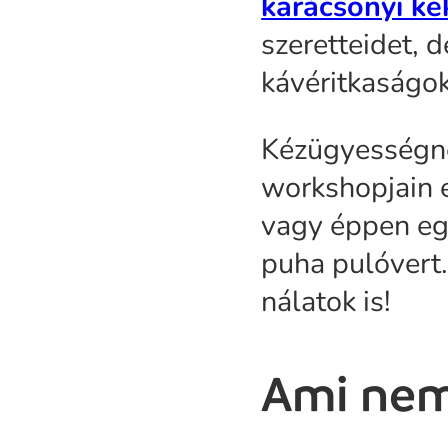
karácsonyi ke
szeretteidet, 
kávéritkaságo
Kézügyességne
workshopjain e
vagy éppen egy
puha pulóvert
nálatok is!
Ami nem