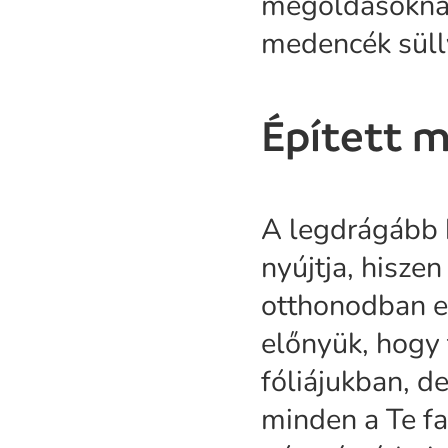
megoldásoknál
medencék sülly
Épített 
A legdrágább k
nyújtja, hiszen
otthonodban e
előnyük, hogy 
fóliájukban, d
minden a Te fa