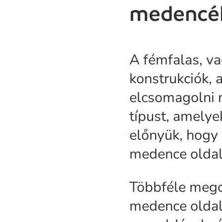
medencé
A fémfalas, v
konstrukciók, 
elcsomagolni n
típust, amelye
előnyük, hogy
medence oldal
Többféle megol
medence oldal