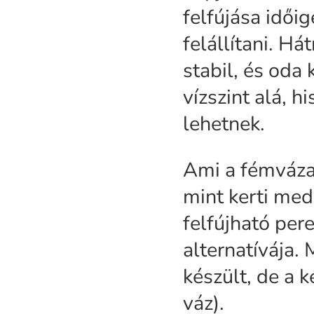
felfújása idői
felállítani. H
stabil, és oda 
vízszint alá, 
lehetnek.
Ami a fémvázas
mint kerti med
felfújható pe
alternatívája
készült, de a 
váz).