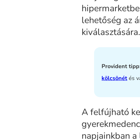
hipermarketben
lehetőség az 
kiválasztására
Provident tipp
kölcsönét
és v
A felfújható k
gyerekmedencé
napjainkban a