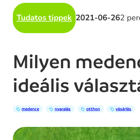
Tudatos tippek
2021-06-26
2 per
Milyen medenc
ideális válasz
medence
nyaralás
otthon
vásárlás