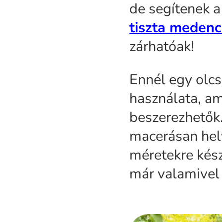
de segítenek 
tiszta meden
zárhatóak!
Ennél egy olc
használata, am
beszerezhetők
macerásan hely
méretekre kés
már valamivel