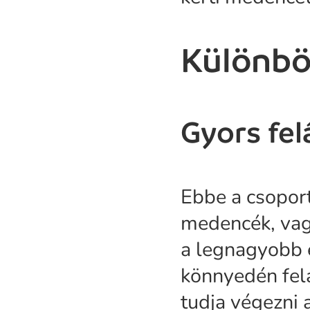
Különbö
Gyors fel
Ebbe a csoport
medencék, vag
a legnagyobb e
könnyedén felá
tudja végezni 