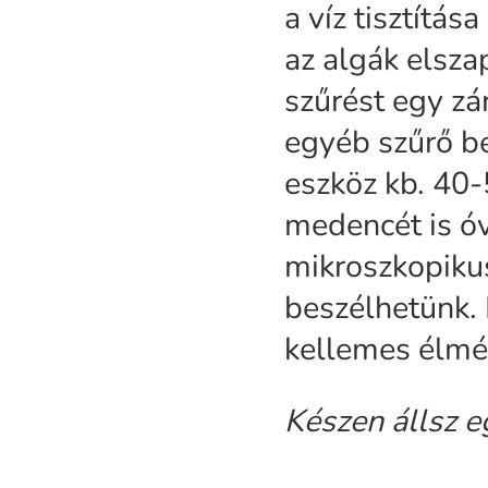
a víz tisztítá
az algák elsz
szűrést egy zár
egyéb szűrő b
eszköz kb. 40-
medencét is ó
mikroszkopikus
beszélhetünk.
kellemes élmén
Készen állsz 