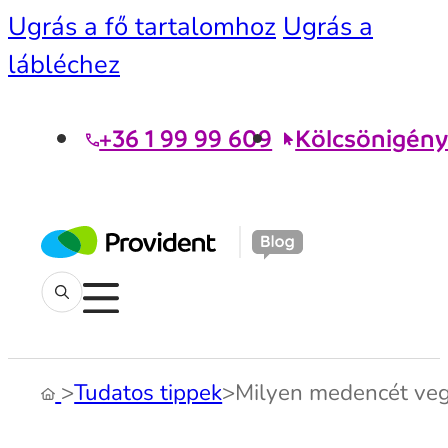
Ugrás a fő tartalomhoz
Ugrás a
lábléchez
+36 1 99 99 609
Kölcsönigény
>
Tudatos tippek
>
Milyen medencét vegy