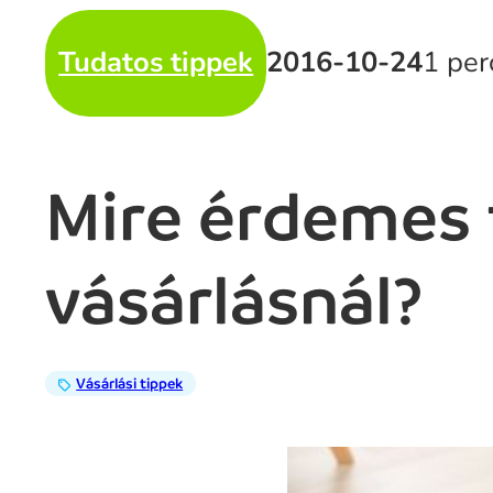
Tudatos tippek
2016-10-24
1 per
Mire érdemes f
vásárlásnál?
Vásárlási tippek