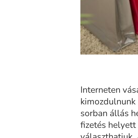
Interneten vá
kimozdulnunk o
sorban állás h
fizetés helyet
választhatjuk.