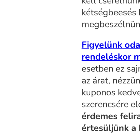
kell cserélnün
kétségbeesés h
megbeszélnünk
Figyelünk oda
rendeléskor mi
esetben ez saj
az árat, nézzü
kuponos kedve
szerencsére el
érdemes felira
értesüljünk a