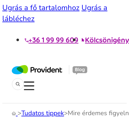
Ugrás a fő tartalomhoz
Ugrás a
lábléchez
+36 1 99 99 609
Kölcsönigény
>
Tudatos tippek
>
Mire érdemes figyeln