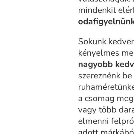
mindenkit elér
odafigyelnünk
Sokunk kedven
kényelmes meg
nagyobb kedv
szereznénk be 
ruhaméretünke
a csomag meg
vagy több dar
elmenni felpró
adott márkábó