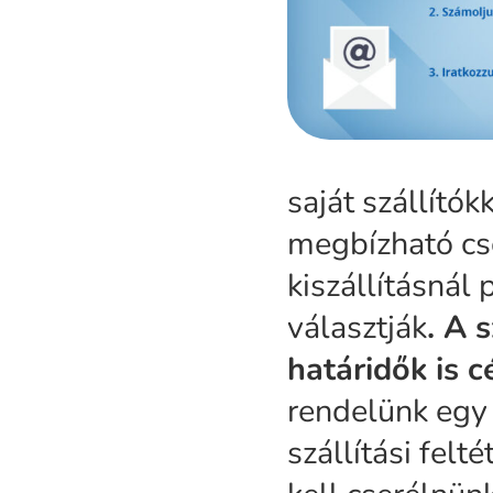
saját szállítók
megbízható cs
kiszállításnál
választják
. A s
határidők is 
rendelünk egy
szállítási felté