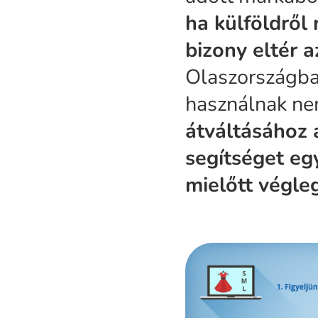
ha külföldről
bizony eltér 
Olaszországba
használnak nem
átváltásához
segítséget egy
mielőtt végleg