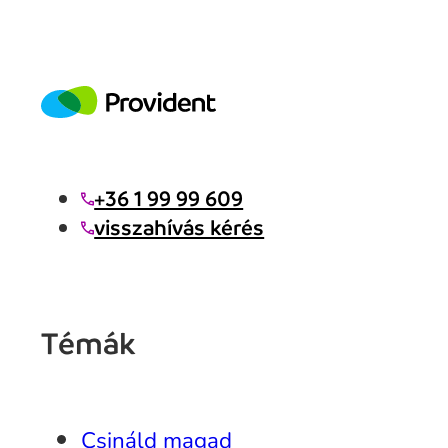
+36 1 99 99 609
visszahívás kérés
Témák
Csináld magad