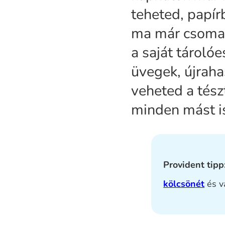
teheted, papír
ma már csomag
a saját tároló
üvegek, újraha
veheted a tész
minden mást i
Provident tipp
kölcsönét
és v