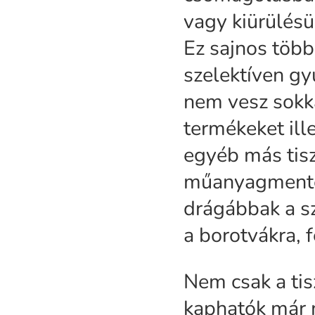
vagy kiürülés
Ez sajnos több
szelektíven gyű
nem vesz sokka
termékeket ill
egyéb más tisz
műanyagmente
drágábbak a s
a borotvákra, 
Nem csak a tis
kaphatók már 