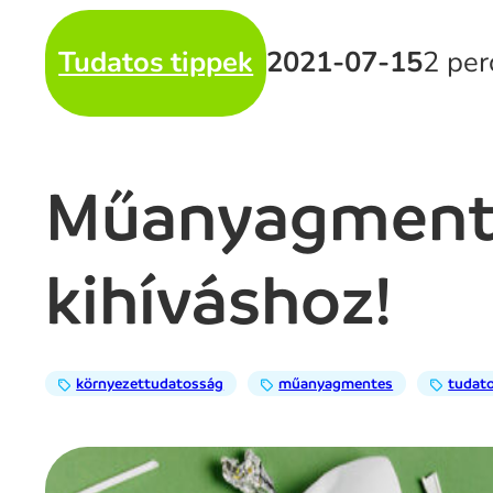
Tudatos tippek
2021-07-15
2 per
Műanyagmentes
kihíváshoz!
környezettudatosság
műanyagmentes
tudato