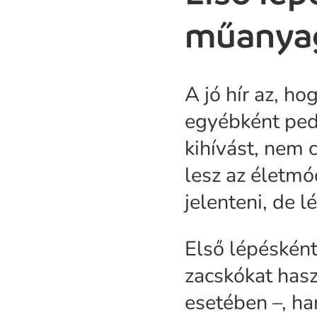
műanyag
A jó hír az, h
egyébként ped
kihívást, nem 
lesz az életmó
jelenteni, de 
Első lépéskén
zacskókat hasz
esetében –, h