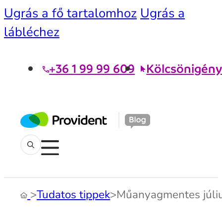
Ugrás a fő tartalomhoz
Ugrás a
lábléchez
+36 1 99 99 609
Kölcsönigény
>
Tudatos tippek
>
Műanyagmentes július