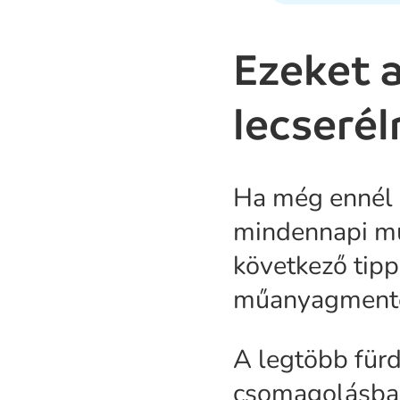
Ezeket 
lecseré
Ha még ennél i
mindennapi mű
következő tipp
műanyagmente
A legtöbb für
csomagolásban