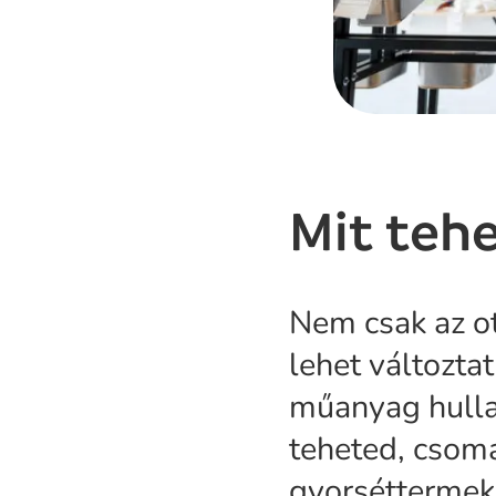
Mit teh
Nem csak az o
lehet változt
műanyag hulla
teheted, csoma
gyorséttermek