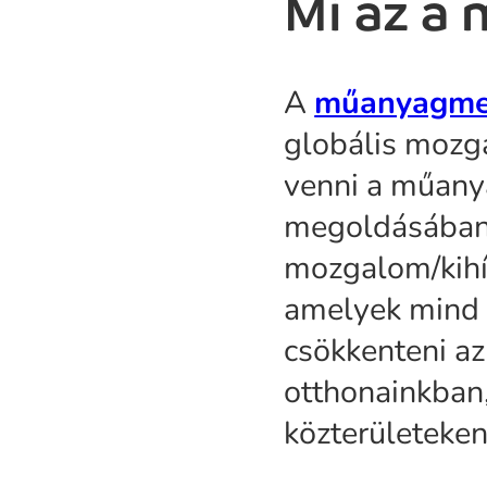
Mi az a
A
műanyagmen
globális mozga
venni a műany
megoldásában,
mozgalom/kihív
amelyek mind 
csökkenteni a
otthonainkban
közterületeken 