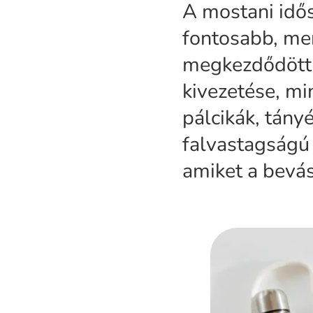
A mostani idős
fontosabb, mer
megkezdődött 
kivezetése, min
pálcikák, tányé
falvastagságú 
amiket a bevás