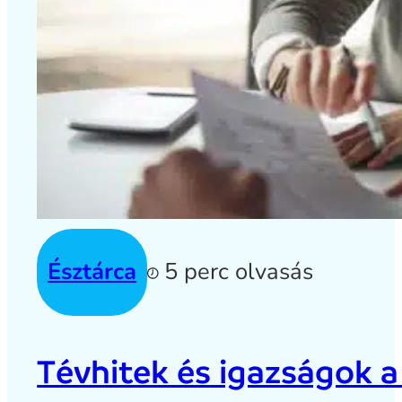
Észtárca
5 perc olvasás
Tévhitek és igazságok a