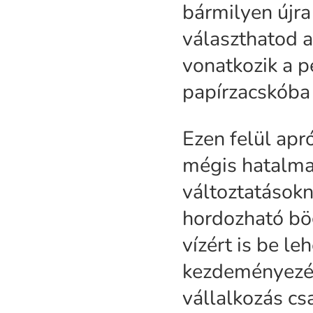
bármilyen újra
választhatod a
vonatkozik a p
papírzacskóba
Ezen felül ap
mégis hatalma
változtatásokn
hordozható bög
vízért is be leh
kezdeményezés
vállalkozás cs