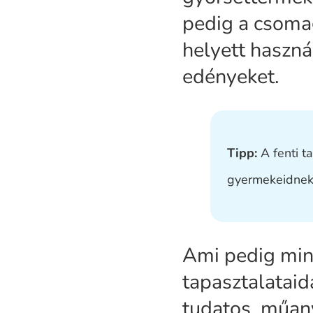
pedig a csoma
helyett haszná
edényeket.
Tipp:
A fenti t
gyermekeidnek 
Ami pedig min
tapasztalataid
tudatos, műan