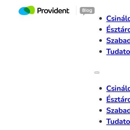
Csinál
Észtár
Szaba
Tudato
Csinál
Észtár
Szaba
Tudato