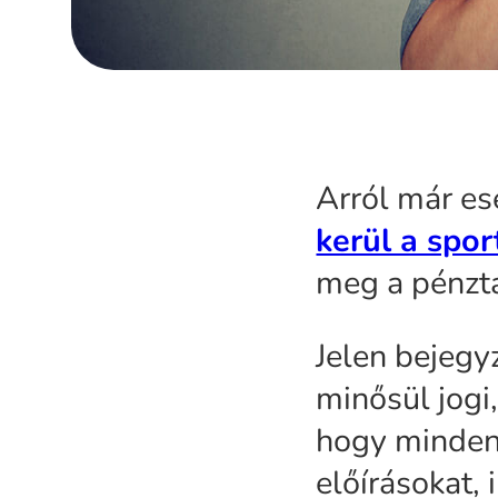
Arról már es
kerül a spor
meg a pénztá
Jelen bejegy
minősül jogi
hogy minden 
előírásokat,