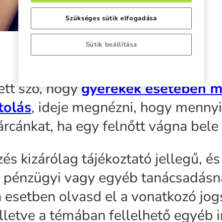
Szükséges sütik elfogadása
Sütik beállítása
ett szó, hogy
gyerekek esetében 
tolás
, ideje megnézni, hogy mennyir
rcánkat, ha egy felnőtt vágna bele
zés kizárólag tájékoztató jellegű, é
, pénzügyi vagy egyéb tanácsadásna
esetben olvasd el a vonatkozó jog
 illetve a témában fellelhető egyéb 