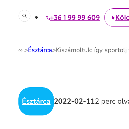
+36 1 99 99 609
Köl
>
Észtárca
>
Kiszámoltuk: így sportol
Észtárca
2022-02-11
2 perc ol