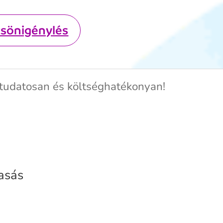
csönigénylés
j tudatosan és költséghatékonyan!
vasás