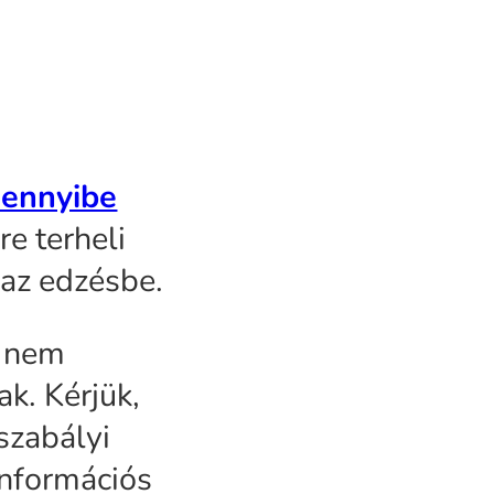
mennyibe
e terheli
 az edzésbe.
s nem
k. Kérjük,
szabályi
információs