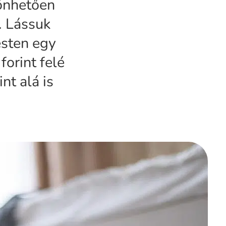
zönhetően
. Lássuk
esten egy
forint felé
nt alá is