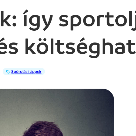
: így sportol
és költségha
Spórolási tippek