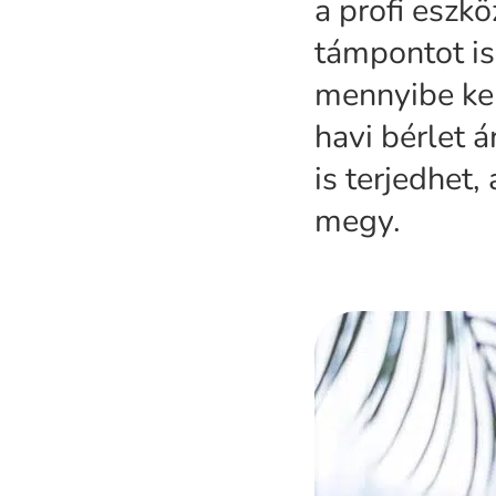
a profi eszk
támpontot i
mennyibe ke
havi bérlet á
is terjedhet,
megy.