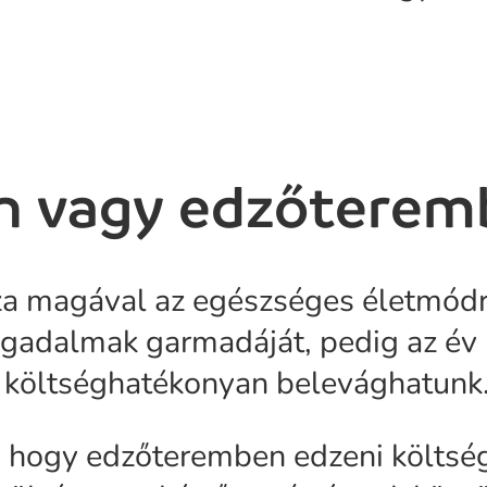
n vagy edzőterem
zza magával az egészséges életmód
ogadalmak garmadáját, pedig az év
 költséghatékonyan belevághatunk
, hogy edzőteremben edzeni költsé