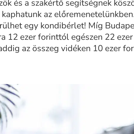
özök és a szakértő segítségnek kös
s kaphatunk az előremenetelünkben
rülhet egy kondibérlet! Míg Budap
ra 12 ezer forinttól egészen 22 ezer 
 addig az összeg vidéken 10 ezer fori