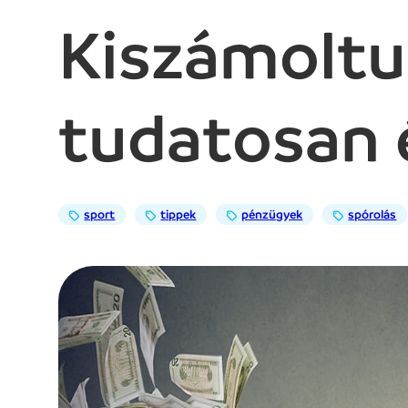
Kiszámoltuk
tudatosan 
sport
tippek
pénzügyek
spórolás