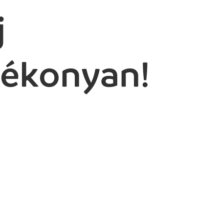
j
tékonyan!