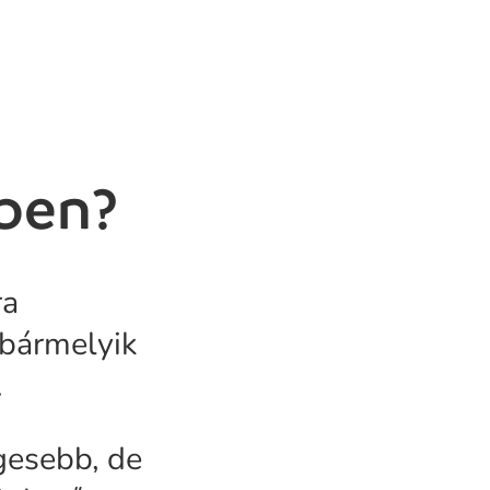
ben?
ra
 bármelyik
.
gesebb, de