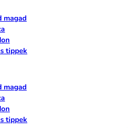
d magad
ca
don
s tippek
d magad
ca
don
s tippek