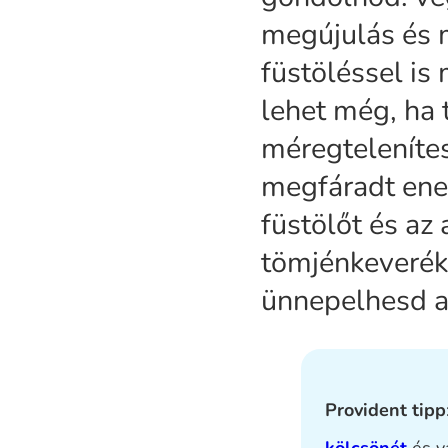
megújulás és 
füstöléssel is
lehet még, ha
méregteleníte
megfáradt ener
füstölőt és az
tömjénkeverék
ünnepelhesd a 
Provident tipp
kölcsönét
és v