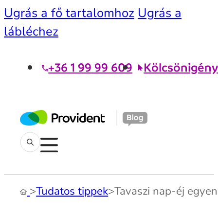
Ugrás a fő tartalomhoz
Ugrás a
lábléchez
+36 1 99 99 609
Kölcsönigény
>
Tudatos tippek
>
Tavaszi nap-éj egye