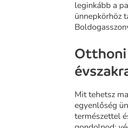
leginkább a p
ünnepkörhöz t
Boldogasszony 
Otthoni 
évszakr
Mit tehetsz ma
egyenlőség ün
természettel 
gondolnod: vég