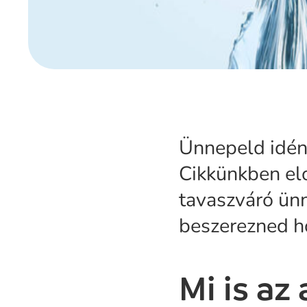
Ünnepeld idén 
Cikkünkben el
tavaszváró ün
beszerezned h
Mi is az