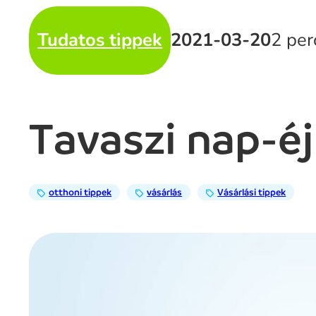
Tudatos tippek
2021-03-20
2 per
Tavaszi nap-é
otthoni tippek
vásárlás
Vásárlási tippek