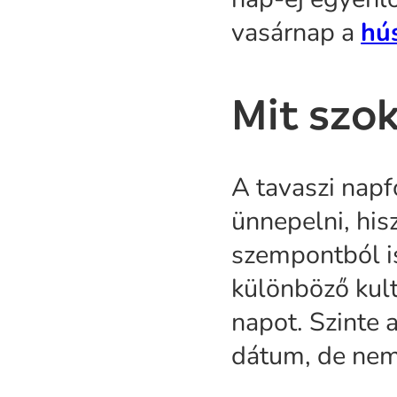
vasárnap a
hú
Mit szok
A tavaszi napf
ünnepelni, hisz
szempontból is
különböző kul
napot. Szinte
dátum, de nem