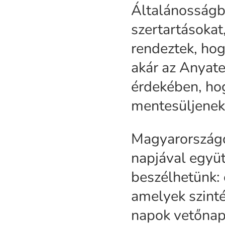
Általánosságb
szertartásokat
rendeztek, ho
akár az Anyate
érdekében, hog
mentesüljenek
Magyarországo
napjával együ
beszélhetünk: 
amelyek szinté
napok vetőnapok