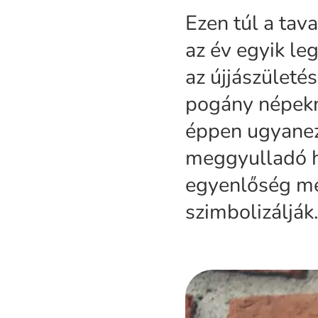
Ezen túl a tav
az év egyik le
az újjászületés
pogány népekné
éppen ugyanez
meggyulladó hú
egyenlőség me
szimbolizálják