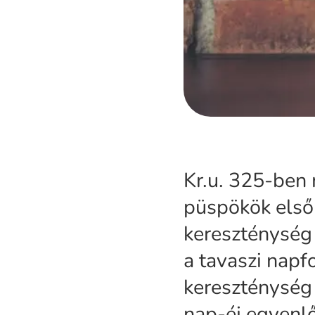
Kr.u. 325-ben 
püspökök első 
kereszténység
a tavaszi napf
kereszténység 
nap-éj egyenlő