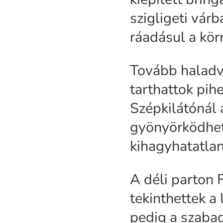
szigligeti várb
ráadásul a körn
Tovább haladv
tarthattok pih
Szépkilátónál
gyönyörködhet
kihagyhatatlan
A déli parton
tekinthettek 
pedig a szabad