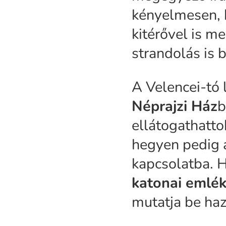
kényelmesen, k
kitérővel is me
strandolás is 
A Velencei-tó 
Néprajzi Ház
b
ellátogathatto
hegyen pedig a
kapcsolatba. H
katonai emlé
mutatja be haz