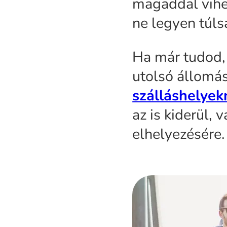
magaddal vihe
ne legyen túl
Ha már tudod, 
utolsó állomás
szálláshelyek
az is kiderül,
elhelyezésére.