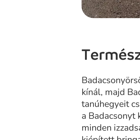
Termész
Badacsonyörsön
kínál, majd Ba
tanúhegyeit cs
a Badacsonyt k
minden izzadsá
kiépített brin