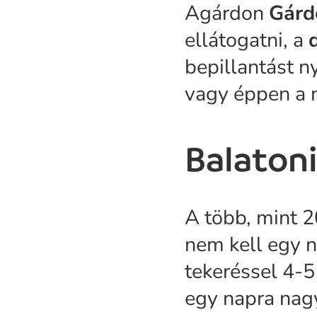
Agárdon
Gárd
ellátogatni, a
bepillantást n
vagy éppen a n
Balatoni
A több, mint 2
nem kell egy n
tekeréssel 4-5
egy napra nagy