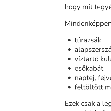
hogy mit tegyé
Mindenképpen 
túrazsák
alapszerszá
víztartó ku
esőkabát
naptej, fej
feltöltött 
Ezek csak a l