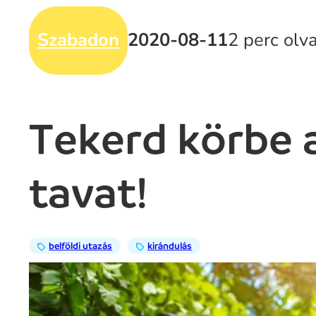
Szabadon
2020-08-11
2 perc olv
Tekerd körbe a
tavat!
belföldi utazás
kirándulás