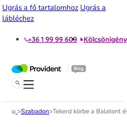
Ugrás a fő tartalomhoz
Ugrás a
lábléchez
+36 1 99 99 609
Kölcsönigény
>
Szabadon
>
Tekerd körbe a Balatont és