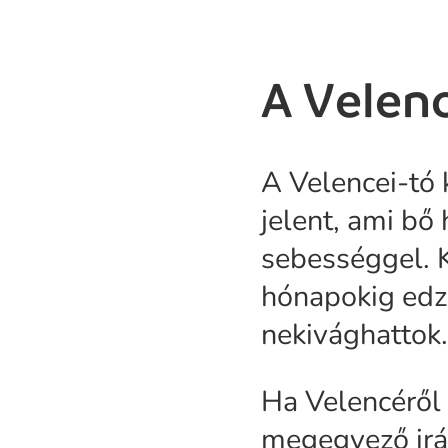
A Velen
A Velencei-tó 
jelent, ami bő 
sebességgel. K
hónapokig edze
nekivághattok
Ha Velencéről 
megegyező irán