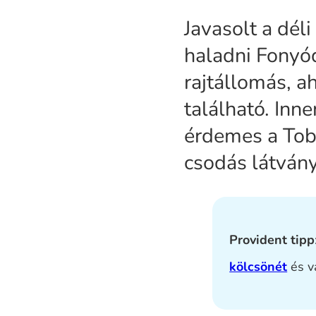
Javasolt a déli
haladni Fonyód
rajtállomás, a
található. Inn
érdemes a Tobr
csodás látvány
Provident tipp
kölcsönét
és v