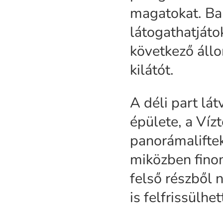
magatokat. Ba
látogathatjáto
következő áll
kilátót.
A déli part lá
épülete, a Víz
panorámalifte
miközben finom
felső részből 
is felfrissülhet