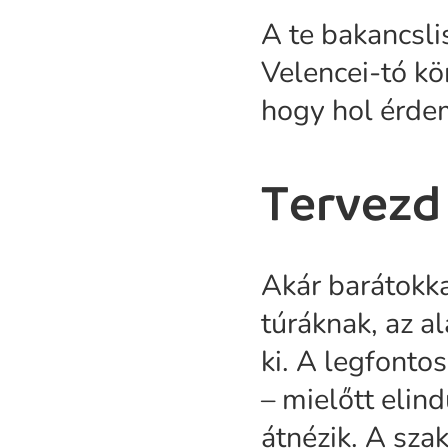
A te bakancsli
Velencei-tó kö
hogy hol érdem
Tervezd
Akár barátokka
túráknak, az a
ki. A legfontos
– mielőtt elin
átnézik. A sza