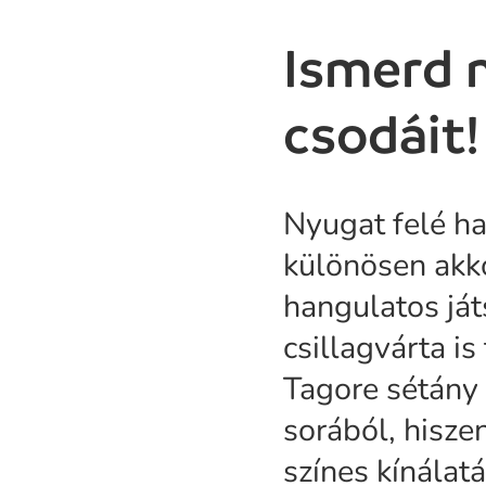
Ismerd 
csodáit!
Nyugat felé h
különösen akko
hangulatos ját
csillagvárta is
Tagore sétány
sorából, hisze
színes kínálatá