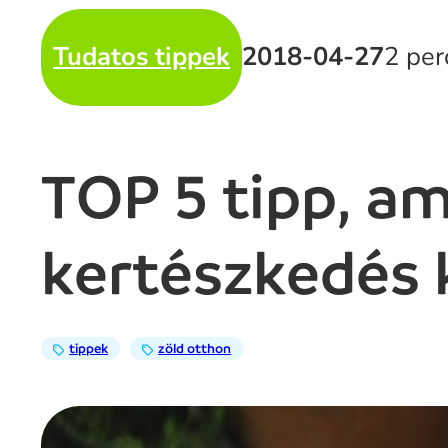
Tudatos tippek
2018-04-27
2 per
TOP 5 tipp, am
kertészkedés 
tippek
zöld otthon