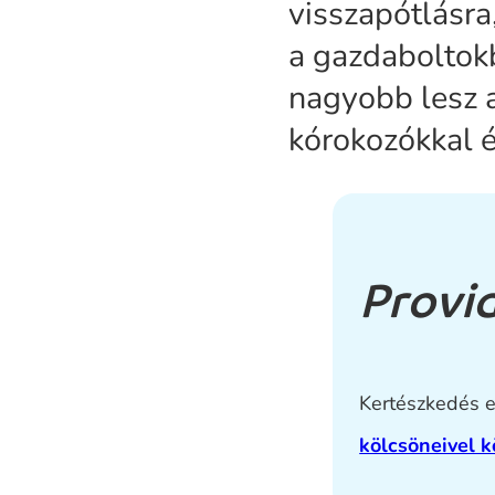
visszapótlásra
a gazdaboltok
nagyobb lesz 
kórokozókkal 
Provid
Kertészkedés el
kölcsöneivel 