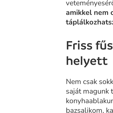
veteményeséről
amikkel nem c
táplálkozhats
Friss fű
helyett
Nem csak sokk
saját magunk 
konyhaablakun
bazsalikom, ka