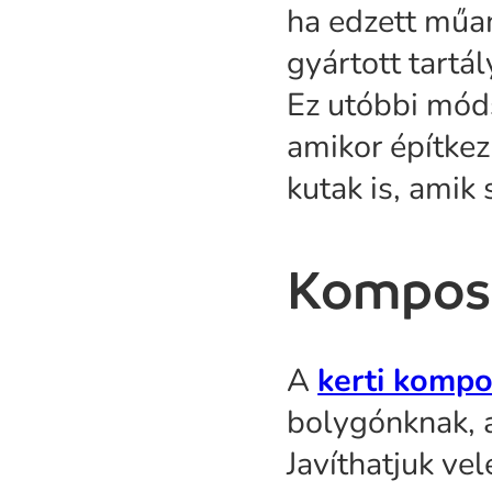
ha edzett műan
gyártott tartá
Ez utóbbi móds
amikor építkez
kutak is, amik
Kompos
A
kerti kompo
bolygónknak, a
Javíthatjuk ve