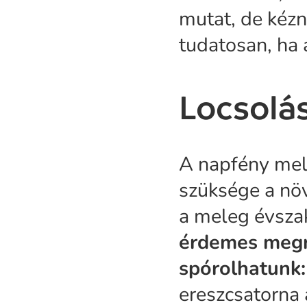
mutat, de kézn
tudatosan, ha a
Locsolás
A napfény mell
szüksége a nö
a meleg évsza
érdemes megr
spórolhatunk:
ereszcsatorna 