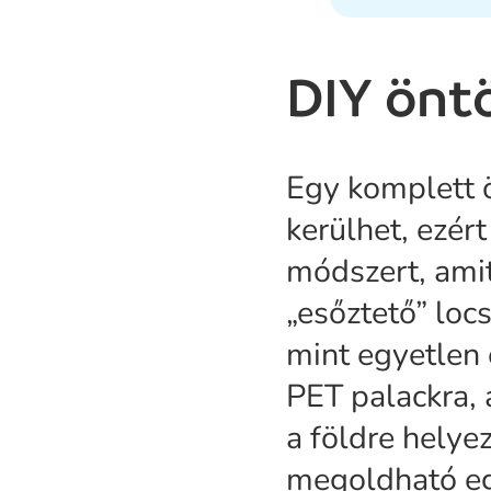
DIY önt
Egy komplett ö
kerülhet, ezér
módszert, ami
„esőztető” loc
mint egyetlen 
PET palackra, 
a földre helye
megoldható eg