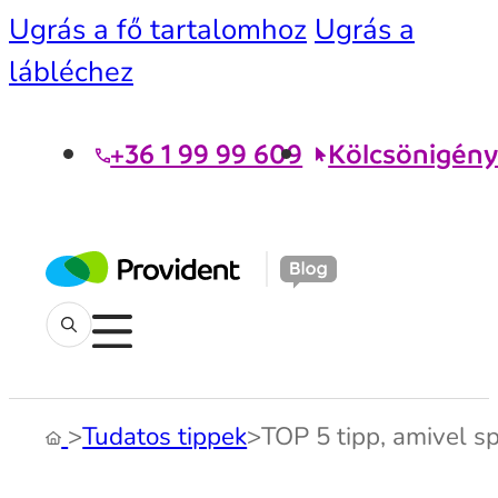
Ugrás a fő tartalomhoz
Ugrás a
lábléchez
+36 1 99 99 609
Kölcsönigény
>
Tudatos tippek
>
TOP 5 tipp, amivel s