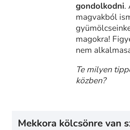
gondolkodni
.
magvakból ism
gyümölcseinke
magokra! Figye
nem alkalmasak
Te milyen tipp
közben?