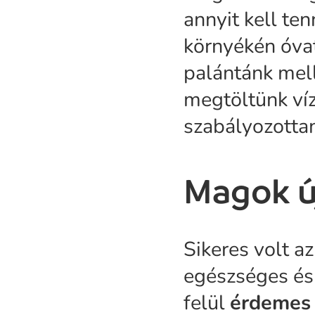
annyit kell te
környékén óva
palántánk mell
megtöltünk víz
szabályozottan
Magok új
Sikeres volt a
egészséges és
felül
érdemes 