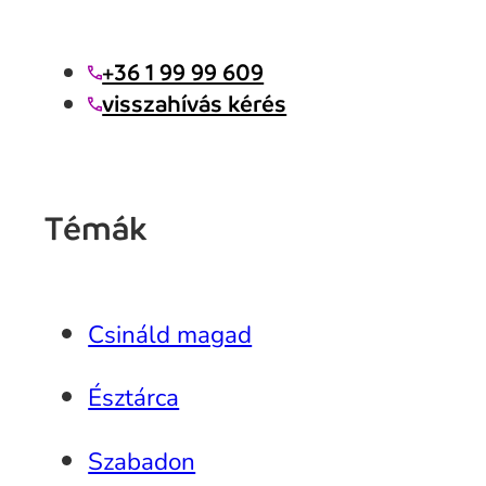
+36 1 99 99 609
visszahívás kérés
Témák
Csináld magad
Észtárca
Szabadon