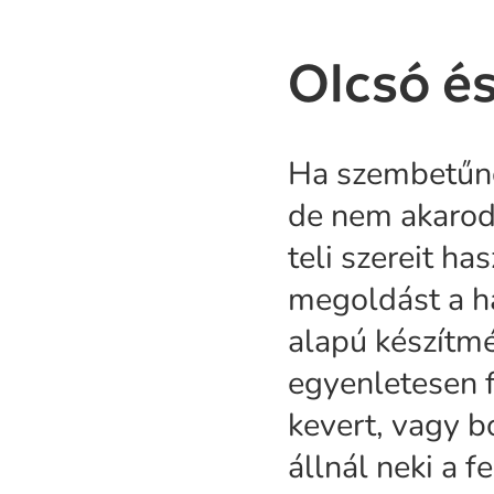
Olcsó é
Ha szembetűnő 
de nem akaro
teli szereit ha
megoldást a h
alapú készítm
egyenletesen f
kevert, vagy b
állnál neki a f