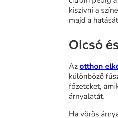
citrom pedig a
kiszívni a szín
majd a hatását
Olcsó é
Az
otthon elk
különböző fűsz
főzeteket, ami
árnyalatát.
Ha vörös árnya