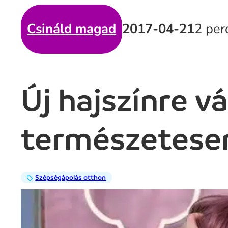
Csináld magad
2017-04-21
2 per
Új hajszínre 
természetesen,
Szépségápolás otthon