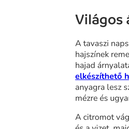
Világos 
A tavaszi naps
hajszínek remek
hajad árnyalat
elkészíthető h
anyagra lesz s
mézre és ugyan
A citromot vág
és a vizet, m