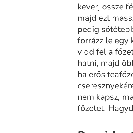
keverj össze fé
majd ezt massz
pedig sötétebb
forrázz le egy 
vidd fel a főz
hatni, majd öbl
ha erős teafőz
cseresznyekére
nem kapsz, ma
főzetet. Hagyd 