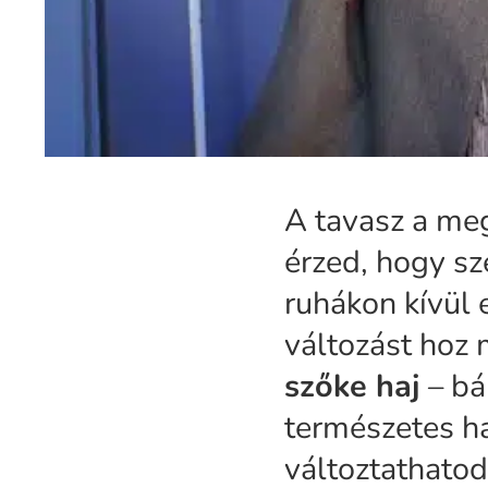
A tavasz a meg
érzed, hogy sz
ruhákon kívül 
változást hoz 
szőke haj
– bá
természetes h
változtathatod 