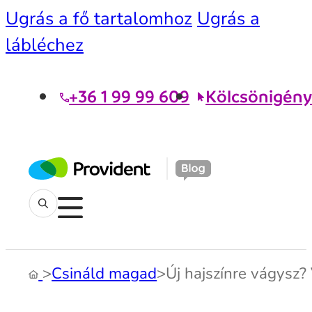
Ugrás a fő tartalomhoz
Ugrás a
lábléchez
+36 1 99 99 609
Kölcsönigény
>
Csináld magad
>
Új hajszínre vágysz?