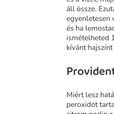
áll össze. Ezu
egyenletesen v
és ha lemostad
ismételheted 1
kívánt hajszínt
Provident
Miért lesz ha
peroxidot tart