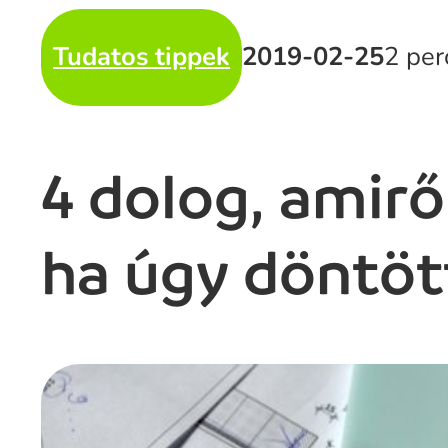
Tudatos tippek
2019-02-25
2 per
4 dolog, amir
ha úgy döntött