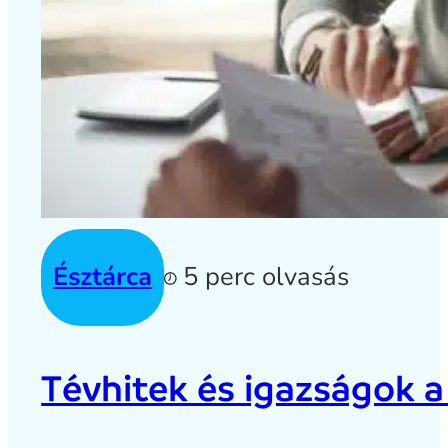
Észtárca
5 perc olvasás
Tévhitek és igazságok a