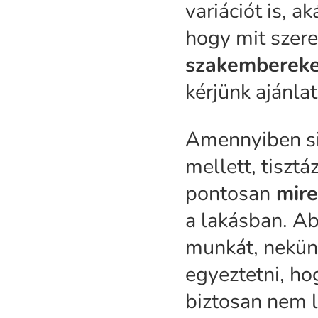
variációt is, a
hogy mit szer
szakembereket
kérjünk ajánla
Amennyiben si
mellett, tisztá
pontosan
mire
a lakásban. Ab
munkát, nekün
egyeztetni, ho
biztosan nem l