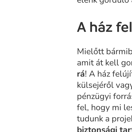
A ház fe
Mielőtt bármi
amit át kell g
rá
! A ház felúj
külsejéről vag
pénzügyi forrá
fel, hogy mi l
tudunk a proje
biztonsági ta