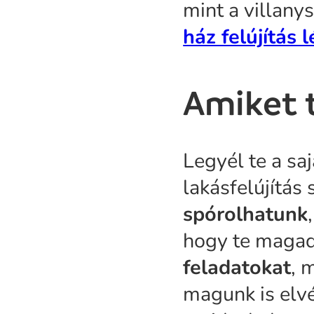
mint a villany
ház felújítás 
Amiket 
Legyél te a s
lakásfelújítás
spórolhatunk
hogy te magad
feladatokat
, 
magunk is elv