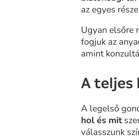
az egyes része
Ugyan elsőre n
fogjuk az anya
amint konzult
A teljes
A legelső gond
hol és mit
szer
válasszunk szí