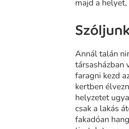
majd a helyet, 
Szóljun
Annál talán ni
társasházban 
faragni kezd a
kertben élvez
helyzetet ugy
csak a lakás á
fakadóan hang