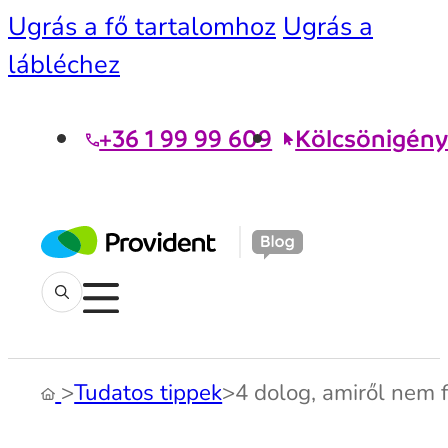
Ugrás a fő tartalomhoz
Ugrás a
lábléchez
+36 1 99 99 609
Kölcsönigény
>
Tudatos tippek
>
4 dolog, amiről nem f