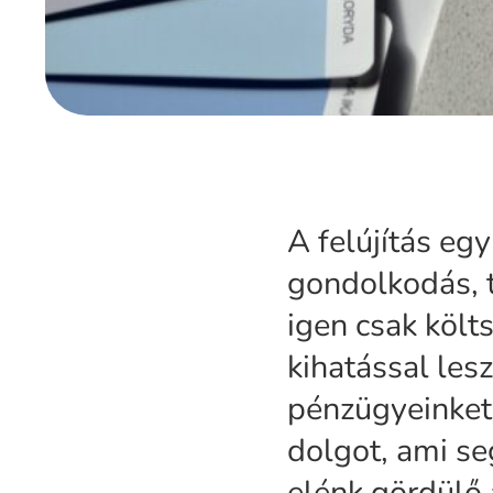
A felújítás eg
gondolkodás, t
igen csak költ
kihatással les
pénzügyeinket 
dolgot, ami s
elénk gördülő 