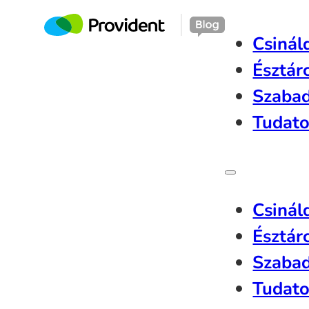
Csinál
Észtár
Szaba
Tudato
Csinál
Észtár
Szaba
Tudato