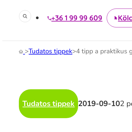
+36 1 99 99 609
Köl
>
Tudatos tippek
>
4 tipp a praktikus
Tudatos tippek
2019-09-10
2 p