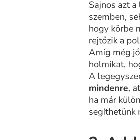
Sajnos azt a
szemben, seh
hogy körbe 
rejtőzik a p
Amíg még jó 
holmikat, ho
A legegysze
mindenre
, 
ha már külön
segíthetünk