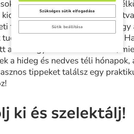
sokszor áldozatául esik a hely nélk
Szükséges sütik elfogadása
, kicserélt tárgyainknak, megfosztva
eti funkciójától, történetesen, hogy
Sütik beállítása
 tudjuk ott biztonságban tárolni. Ha
tt az idő egy őszi rendrakásnak, mie
k a hideg és nedves téli hónapok, 
asznos tippeket találsz egy praktik
z!
lj ki és szelektálj!