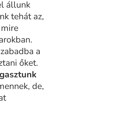
l állunk
k tehát az,
 mire
sarokban.
szabadba a
tani őket.
ragasztunk
mennek, de,
at