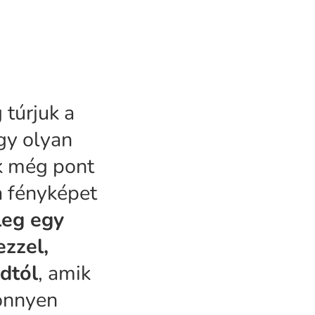
 túrjuk a
gy olyan
k még pont
la fényképet
leg egy
ezzel,
dtól
, amik
könnyen