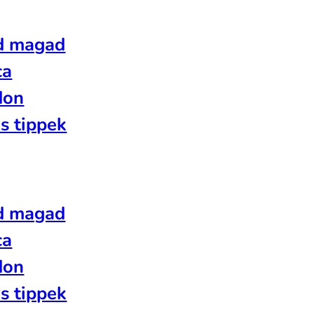
d magad
ca
don
s tippek
d magad
ca
don
s tippek