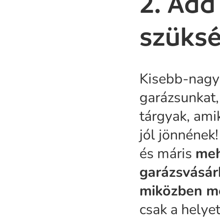
2. Add
szüks
Kisebb-nagyo
garázsunkat,
tárgyak, am
jól jönnének!
és máris
meh
garázsvásárb
miközben me
csak a helye