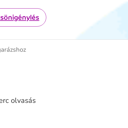
csönigénylés
 garázshoz
erc olvasás