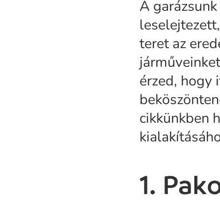
A garázsunk 
leselejtezett
teret az ered
járműveinket
érzed, hogy i
beköszöntene
cikkünkben h
kialakításáho
1. Pako