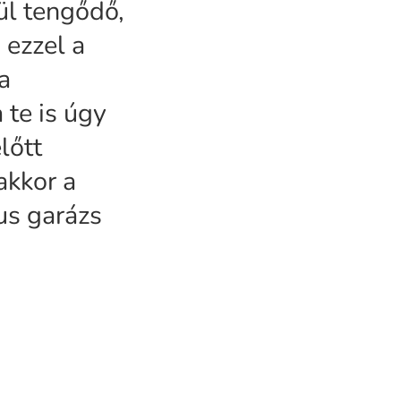
ül tengődő,
 ezzel a
 a
 te is úgy
lőtt
akkor a
us garázs