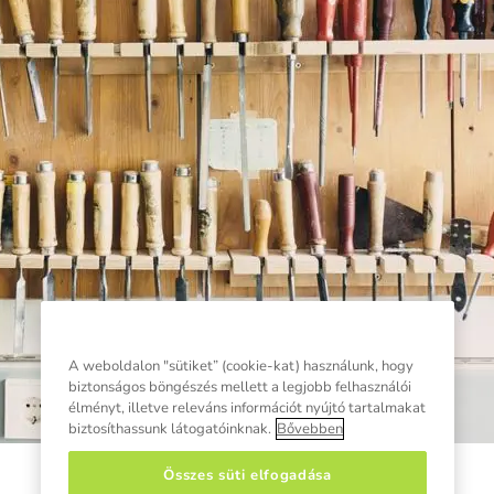
A weboldalon "sütiket” (cookie-kat) használunk, hogy
biztonságos böngészés mellett a legjobb felhasználói
élményt, illetve releváns információt nyújtó tartalmakat
biztosíthassunk látogatóinknak.
Bővebben
Összes süti elfogadása