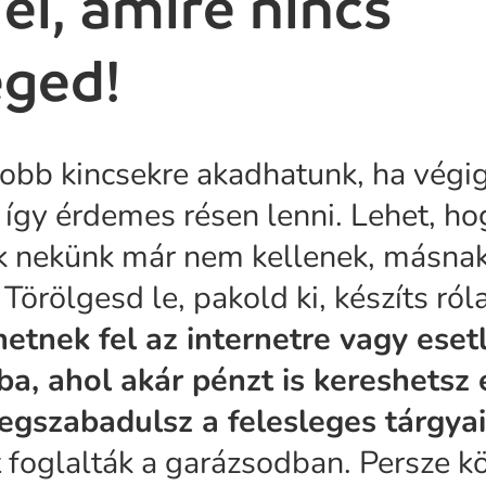
 el, amire nincs
éged!
bb kincsekre akadhatunk, ha végig
 így érdemes résen lenni. Lehet, ho
ik nekünk már nem kellenek, másna
 Törölgesd le, pakold ki, készíts ró
etnek fel az internetre vagy eset
a, ahol akár pénzt is kereshetsz 
gszabadulsz a felesleges tárgyai
t foglalták a garázsodban. Persze 