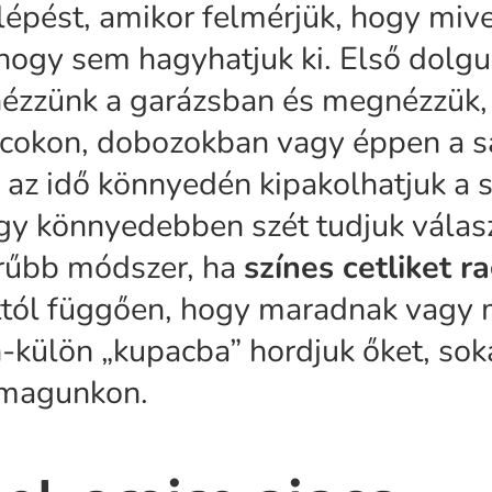
 lépést, amikor felmérjük, hogy mive
ogy sem hagyhatjuk ki. Első dolgun
nézzünk a garázsban és megnézzük,
olcokon, dobozokban vagy éppen a 
az idő könnyedén kipakolhatjuk a 
gy könnyedebben szét tudjuk válasz
rűbb módszer, ha
színes cetliket 
attól függően, hogy maradnak vagy 
-külön „kupacba” hordjuk őket, sok
 magunkon.