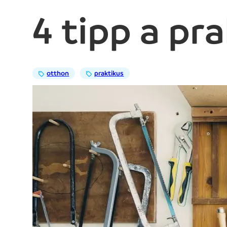
4 tipp a pr
otthon
praktikus