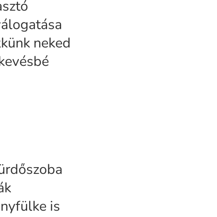
asztó
válogatása
ikkünk neked
gkevésbé
fürdőszoba
ák
nyfülke is