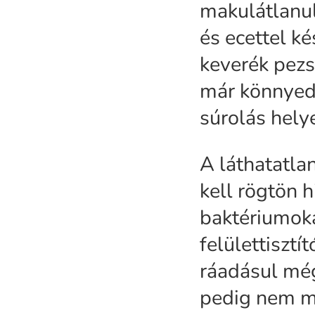
makulátlanul
és ecettel k
keverék pezs
már könnyedé
súrolás helye
A láthatatla
kell rögtön 
baktériumoka
felülettisztí
ráadásul még
pedig nem má