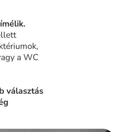
ímélik.
llett
aktériumok,
 vagy a WC
bb választás
ség