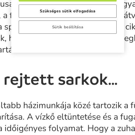
said között is ott sorakozik a fagy
Szükséges sütik elfogadása
, a függönymosás, a szekrényed át
 spájz rendszerezése, akkor ez a c
Sütik beállítása
nk, hogyan végezz hatékonyan a le
artási munkákkal is!
 rejtett sarkok…
ltabb házimunkája közé tartozik a 
rítása. A vízkő eltüntetése és a fug
a időigényes folyamat. Hogy a zuha