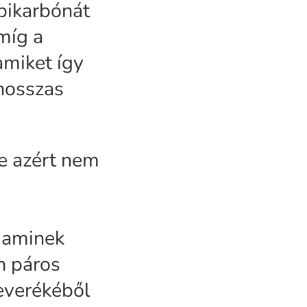
abikarbónát
míg a
amiket így
 hosszas
de azért nem
, aminek
n páros
everékéből