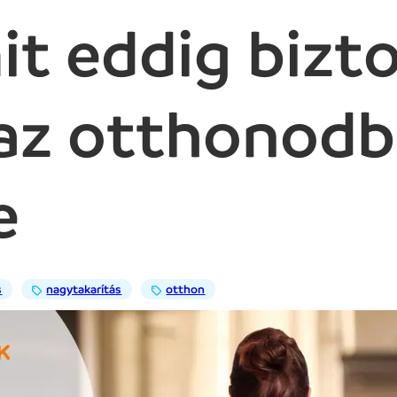
it eddig bizt
 az otthonodb
e
s
nagytakarítás
otthon