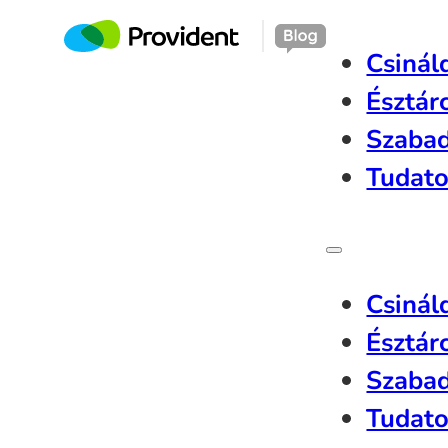
Csinál
Észtár
Szaba
Tudato
Csinál
Észtár
Szaba
Tudato