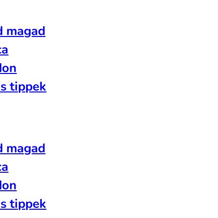
d magad
ca
don
s tippek
d magad
ca
don
s tippek