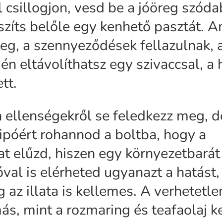
 csillogjon, vesd be a jóöreg szód
észíts belőle egy kenhető pasztát. A
eg, a szennyeződések fellazulnak, 
n eltávolíthatsz egy szivaccsal, a
tt.
n ellenségekről se feledkezz meg, 
hipóért rohannod a boltba, hogy a
t elűzd, hiszen egy környezetbarát
tóval is elérheted ugyanazt a hatást
 az illata is kellemes. A verhetetle
s, mint a rozmaring és teafaolaj k