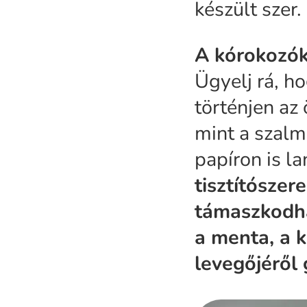
készült szer.
A kórokozók
Ügyelj rá, h
történjen az
mint a szalm
papíron is l
tisztítószer
támaszkodhat
a menta, a k
levegőjéről