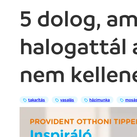
5 dolog, am
halogattál
nem kellen
takarítás
vasalás
házimunka
mosá