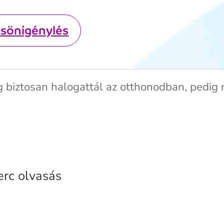
csönigénylés
g biztosan halogattál az otthonodban, pedig
erc olvasás