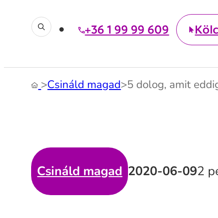
+36 1 99 99 609
Köl
>
Csináld magad
>
5 dolog, amit eddi
Csináld magad
2020-06-09
2 p