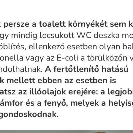
 persze a toalett környékét sem k
ogy mindig lecsukott WC deszka me
 öblítés, ellenkező esetben olyan b
onella vagy az E-coli a törülközőn
andolhatnak.
A fertőtlenítő hatású
ek mellett ebben az esetben is
sz az illóolajok erejére: a legjo
ámfor és a fenyő, melyek a helyi
 gondoskodnak.