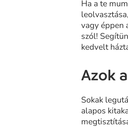
Ha a te mumu
leolvasztása
vagy éppen a
szól! Segítü
kedvelt házt
Azok a
Sokak legutá
alapos kitaka
megtisztítás