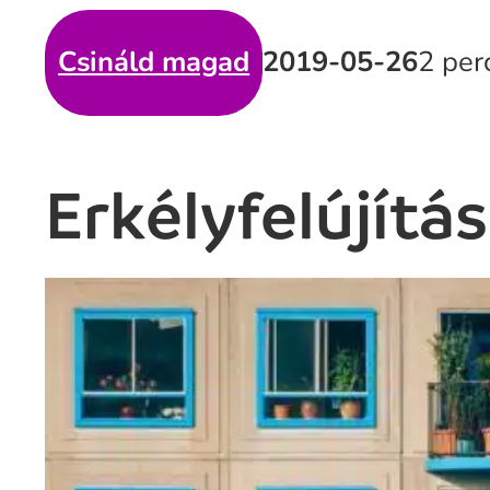
Csináld magad
2019-05-26
2 per
Erkélyfelújítás