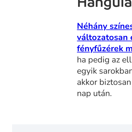
Hangula
Néhány színes
változatosan
fényfűzérek 
ha pedig az el
egyik sarokban
akkor biztosan
nap után.