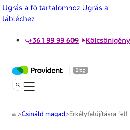
Ugrás a fő tartalomhoz
Ugrás a
lábléchez
+36 1 99 99 609
Kölcsönigény
>
Csináld magad
>
Erkélyfelújításra fel!