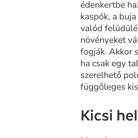
édenkertbe haz
kaspók, a buj
valód felüdülé
növényeket vál
fogják. Akkor 
ha csak egy ta
szerelhető pol
függőleges kisk
Kicsi he