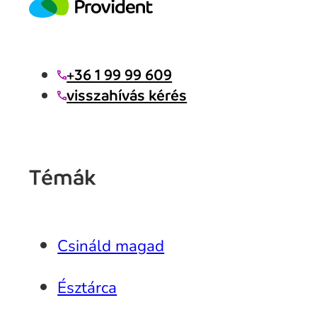
+36 1 99 99 609
visszahívás kérés
Témák
Csináld magad
Észtárca