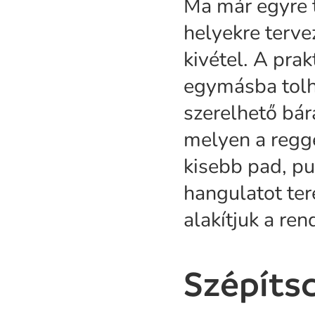
Ma már egyre t
helyekre terve
kivétel. A pra
egymásba tolha
szerelhető bár
melyen a regg
kisebb pad, pu
hangulatot ter
alakítjuk a ren
Szépítsd