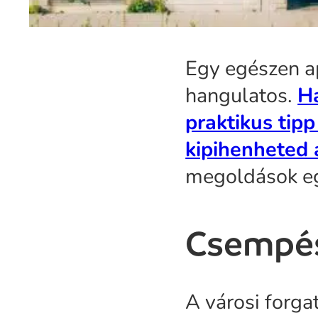
Egy egészen ap
hangulatos.
Ha
praktikus tipp
kipihenheted 
megoldások eg
Csempés
A városi forga