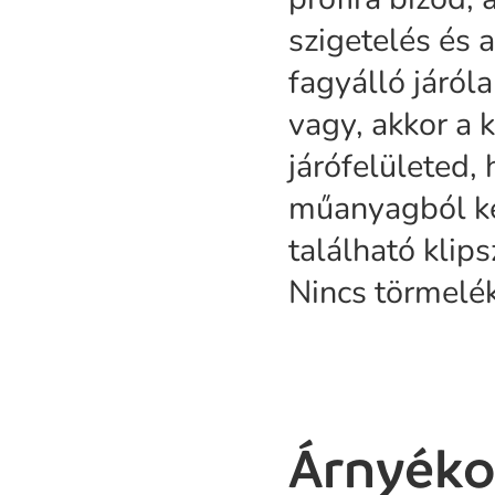
szigetelés és a
fagyálló járól
vagy, akkor a 
járófelületed,
műanyagból ké
található klip
Nincs törmelék
Árnyéko