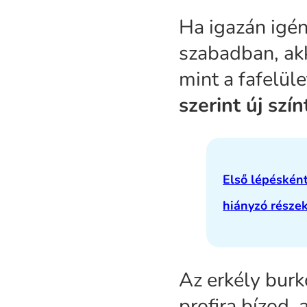
Ha igazán igén
szabadban, akk
mint a fafelül
szerint új szí
Első lépésként
hiányzó részek
Az erkély burk
profira bízod, 