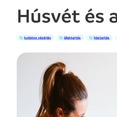
Húsvét és a
tudatos vásárlás
állattartás
háztartás