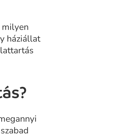
y milyen
y háziállat
lattartás
tás?
i megannyi
m szabad