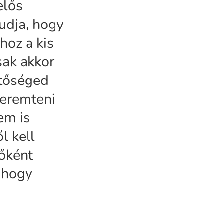
elős
tudja, hogy
hoz a kis
sak akkor
etőséged
teremteni
em is
l kell
őként
, hogy