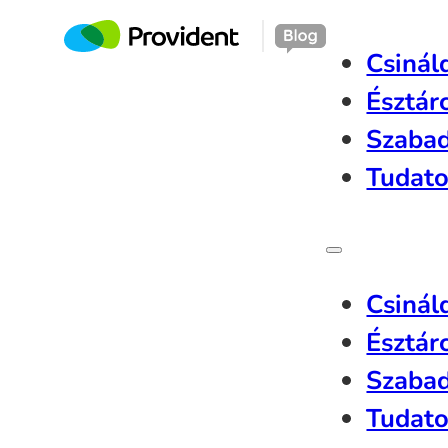
Csinál
Észtár
Szaba
Tudato
Csinál
Észtár
Szaba
Tudato