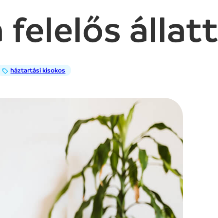
 felelős állat
háztartási kisokos