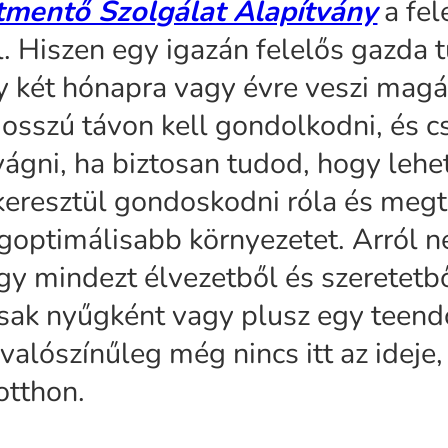
tmentő Szolgálat Alapítvány
a fel
l. Hiszen egy igazán felelős gazda 
 két hónapra vagy évre veszi magá
osszú távon kell gondolkodni, és c
ágni, ha biztosan tudod, hogy leh
keresztül gondoskodni róla és meg
goptimálisabb környezetet. Arról n
gy mindezt élvezetből és szeretetbő
sak nyűgként vagy plusz egy teend
valószínűleg még nincs itt az ideje
 otthon.