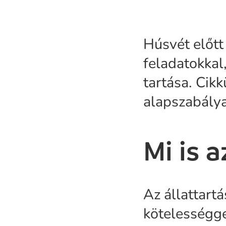
Húsvét előtt
feladatokkal,
tartása. Cik
alapszabálya
Mi is a
Az állattart
kötelességge