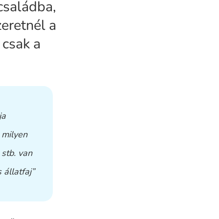
 családba,
eretnél a
 csak a
ja
y milyen
 stb. van
állatfaj”