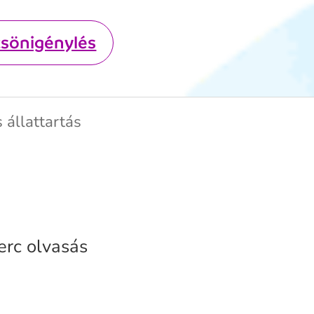
csönigénylés
 állattartás
erc olvasás