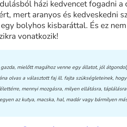
indulásból házi kedvencet fogadni a
ért, mert aranyos és kedveskedni sz
egy bolyhos kisbaráttal. És ez nem
zikra vonatkozik!
 gazda, mielőtt magához venne egy állatot, jól átgondol
ána olvas a választott faj ill. fajta szükségleteinek, hog
élettérre, mennyi mozgásra, milyen ellátásra, táplálásra
egyen az kutya, macska, hal, madár vagy bármilyen más 