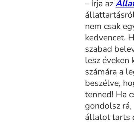
– írja az
Álla
állattartásró
nem csak egy
kedvencet. H
szabad belev
lesz éveken 
számára a le
beszélve, ho
tenned! Ha c
gondolsz rá, 
állatot tarts