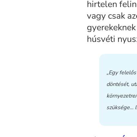
hirtelen fel
vagy csak az
gyerekeknek 
húsvéti nyus
„Egy felelős
döntését, ut
környezetre/
szüksége… l