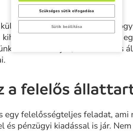
Szükséges sütik elfogadása
 különösen fontos átgondolni, hog
Sütik beállítása
 kihívásokkal és költségekkel jár eg
künkben bemutatjuk, mik a felelős ál
i.
z a felelős állattar
ás egy felelősségteljes feladat, am
l és pénzügyi kiadással is jár. Ne