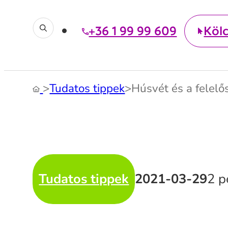
+36 1 99 99 609
Köl
>
Tudatos tippek
>
Húsvét és a felelős
Tudatos tippek
2021-03-29
2 p