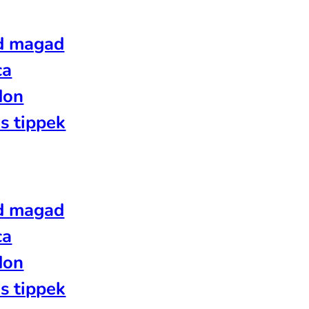
d magad
ca
don
s tippek
d magad
ca
don
s tippek