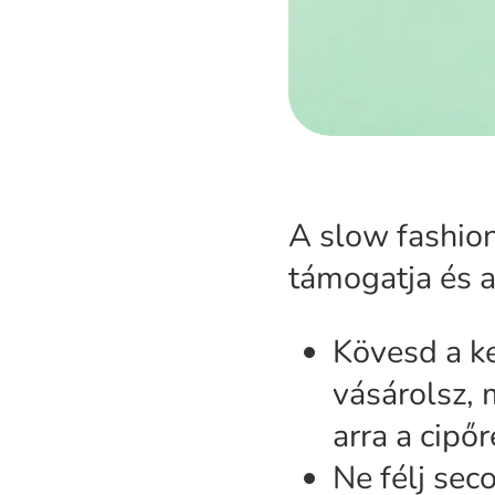
A slow fashio
támogatja és a
Kövesd a k
vásárolsz, 
arra a cipő
Ne félj sec