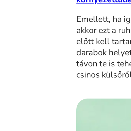
Emellett, ha i
akkor ezt a ruh
előtt kell tar
darabok helyet
távon te is teh
csinos külsőrő