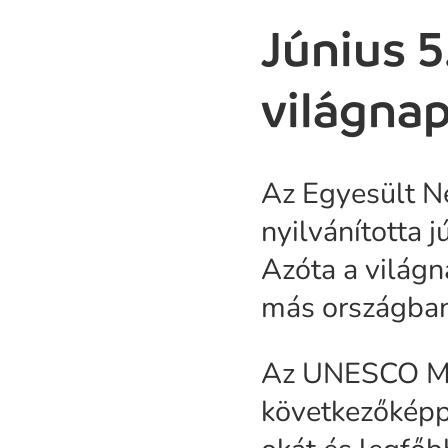
Június 5
világna
Az Egyesült N
nyilvánította 
Azóta a világ
más országban
Az UNESCO Ma
következőkép