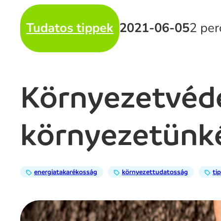
Tudatos tippek
2021-06-05
2 per
Környezetvéde
környezetünké
energiatakarékosság
környezettudatosság
ti