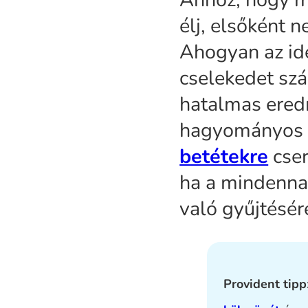
élj, elsőként 
Ahogyan az id
cselekedet szá
hatalmas ered
hagyományos 
betétekre
cser
ha a mindenna
való gyűjtésér
Provident tipp