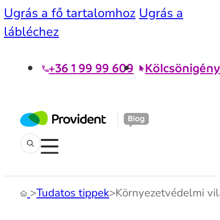
Ugrás a fő tartalomhoz
Ugrás a
lábléchez
+36 1 99 99 609
Kölcsönigény
>
Tudatos tippek
>
Környezetvédelmi vil