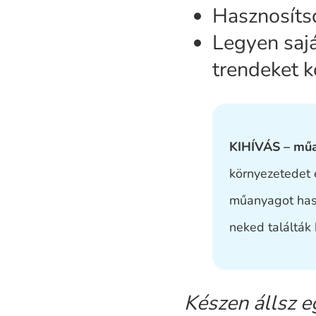
Hasznosítsd
Legyen sajá
trendeket k
KIHÍVÁS – műa
környezetedet 
műanyagot hasz
neked találták 
Készen állsz e