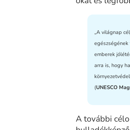
okát és legfőbb
„A világnap cél
egészségének f
emberek jólété
arra is, hogy 
környezetvédel
(
UNESCO Magya
A további célo
hulladékképző