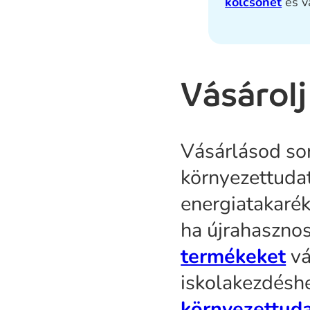
kölcsönét
és v
Vásárolj
Vásárlásod so
környezettuda
energiatakarék
ha újrahasznos
termékeket
vá
iskolakezdésh
környezettuda